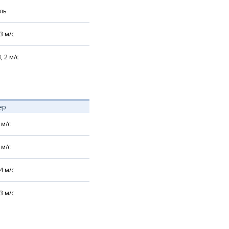
ль
3
м/с
В,
2
м/с
ер
м/с
м/с
4
м/с
3
м/с