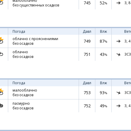
малооблачно
745
52
З,
8
%
без существенных осадков
Погода
Давл
Влж
Вет
облачно с прояснениями
749
87
З,
4
%
без осадков
облачно
751
43
ЗСЗ
%
без осадков
Погода
Давл
Влж
Вет
малооблачно
753
93
ЗСЗ
%
без осадков
пасмурно
752
49
З,
4
%
без осадков