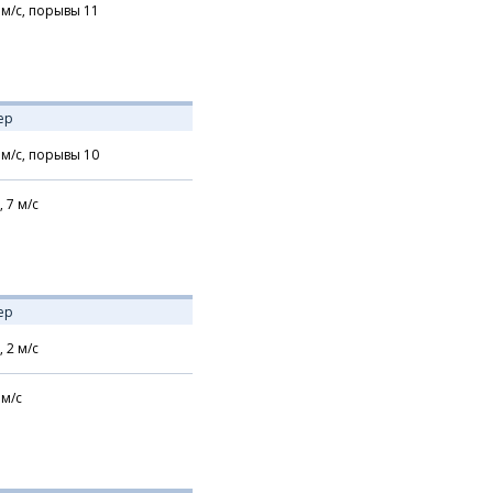
м/с,
порывы 11
ер
м/с,
порывы 10
,
7
м/с
ер
,
2
м/с
м/с