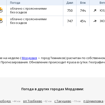
Погода
Давл
Влж
Вет
облачно с прояснениями
750
74
ЮЗ
%
без осадков
облачно с прояснениями
747
45
ЗЮ
%
без осадков
ве на неделю (
Мордовия
город Темников
) расчитан по собственно
рогнозирования. Обновление происходит 4 раза в сутки. Географиче
Погода в других городах Мордовии:
лободск
рп Торбеево
с Такушево
п Шумиловка
~44 км
~62 км
~19 км