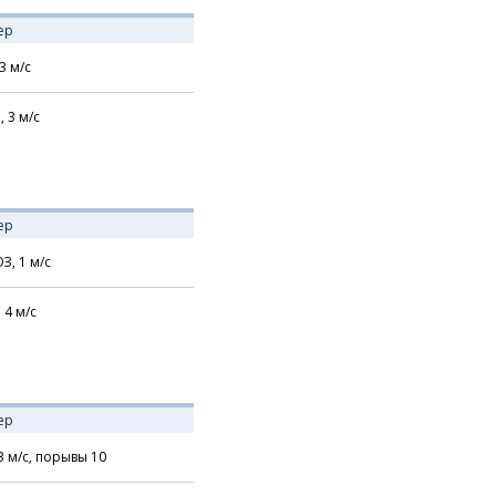
ер
3
м/с
,
3
м/с
ер
З,
1
м/с
,
4
м/с
ер
3
м/с,
порывы 10