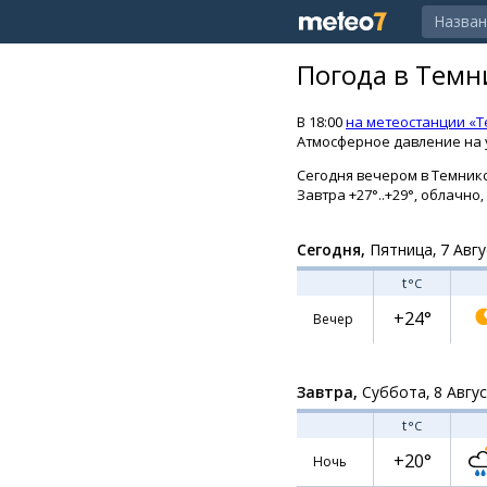
Погода в Темн
В 18:00
на метеостанции «
Атмосферное давление на у
Сегодня вечером в Темников
Завтра +27°..+29°, облачно
Сегодня,
Пятница, 7 Авгу
t
°C
+24°
Вечер
Завтра,
Суббота, 8 Авгу
t
°C
+20°
Ночь