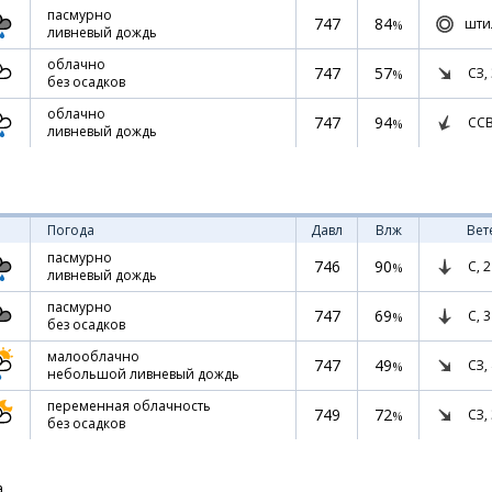
пасмурно
747
84
шти
%
ливневый дождь
облачно
747
57
СЗ,
%
без осадков
облачно
747
94
СС
%
ливневый дождь
Погода
Давл
Влж
Вет
пасмурно
746
90
С,
2
%
ливневый дождь
пасмурно
747
69
С,
3
%
без осадков
малооблачно
747
49
СЗ,
%
небольшой ливневый дождь
переменная облачность
749
72
СЗ,
%
без осадков
а