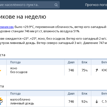
Прогноз пог
икове на неделю
Темников»
было +29.9°C, переменная облачность, ветер юго-западный 2
ровне станции 746 мм рт.ст, влажность воздуха 51%.
е ожидается +23°..+25°, ясно, без осадков. Ветер юго-западный 2 м/с.
, утром ливневый дождь. Ветер северо-западный 3 м/с. Давление 747 мм
ста
Погода
Давл
Влж
Вет
ясно
746
75
ЮЮ
%
без осадков
ста
Погода
Давл
Влж
Вет
малооблачно
746
92
С,
5
%
ливневый дождь