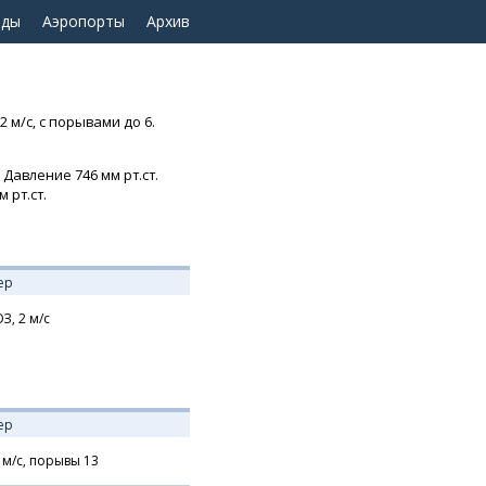
оды
Аэропорты
Архив
 м/с, с порывами до 6.
 Давление 746 мм рт.ст.
 рт.ст.
ер
З,
2
м/с
ер
м/с,
порывы 13