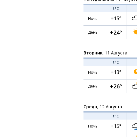
t
°C
+15°
Ночь
+24°
День
Вторник,
11 Августа
t
°C
+13°
Ночь
+26°
День
Среда,
12 Августа
t
°C
+15°
Ночь