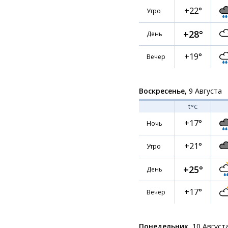
+22°
Утро
+28°
День
+19°
Вечер
Воскресенье,
9 Августа
t
°C
+17°
Ночь
+21°
Утро
+25°
День
+17°
Вечер
Понедельник,
10 Август