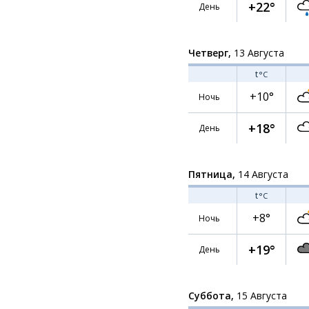
+22°
День
Четверг,
13 Августа
t
°C
+10°
Ночь
+18°
День
Пятница,
14 Августа
t
°C
+8°
Ночь
+19°
День
Суббота,
15 Августа