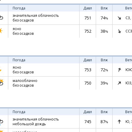
Погода
Давл
Влж
Вет
значительная облачность
751
74
СЗ,
%
без осадков
ясно
752
38
ССЗ
%
без осадков
Погода
Давл
Влж
Вет
ясно
753
72
ЮЮ
%
без осадков
малооблачно
750
39
ЮЗ
%
без осадков
Погода
Давл
Влж
Вет
значительная облачность
745
87
Ю,
%
небольшой дождь