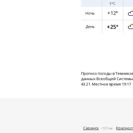
t
°C
+12°
Ночь
+25°
День
Прогноз погоды в Темнико
данных Всеобщей Системы П
43.21. Местное время 19:17
Саранск
Краснос
~137 км