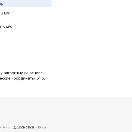
ер
,
3
м/с
З,
6
м/с
му алгоритму на основе
ские координаты: 54.63,
д Сосновка
~16 км
~10 км