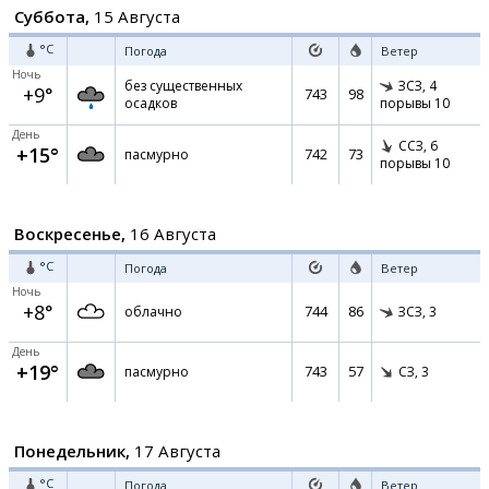
Суббота,
15 Августа
°C
Погода
Ветер
Ночь
без существенных
ЗСЗ,
4
+9°
743
98
осадков
порывы 10
День
ССЗ,
6
+15°
742
73
пасмурно
порывы 10
Воскресенье,
16 Августа
°C
Погода
Ветер
Ночь
+8°
744
86
облачно
ЗСЗ,
3
День
+19°
743
57
пасмурно
СЗ,
3
Понедельник,
17 Августа
°C
Погода
Ветер