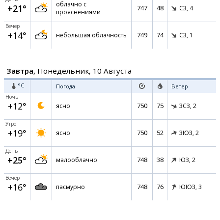
облачно с
+21°
747
48
СЗ,
4
прояснениями
Вечер
+14°
749
74
небольшая облачность
СЗ,
1
Завтра,
Понедельник, 10 Августа
°C
Погода
Ветер
Ночь
+12°
750
75
ясно
ЗСЗ,
2
Утро
+19°
750
52
ясно
ЗЮЗ,
2
День
+25°
748
38
малооблачно
ЮЗ,
2
Вечер
+16°
748
76
пасмурно
ЮЮЗ,
3