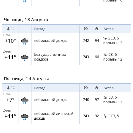
порывы 10
Четверг,
13 Августа
°C
Погода
Ветер
Ночь
ЗСЗ,
6
+10°
742
94
небольшой дождь
порывы 12
День
без существенных
СЗ,
6
+11°
743
66
осадков
порывы 12
Пятница,
14 Августа
°C
Погода
Ветер
Ночь
СЗ,
6
+7°
740
97
небольшой дождь
порывы 13
День
небольшой ливневый
+11°
743
92
ССЗ,
5
дождь