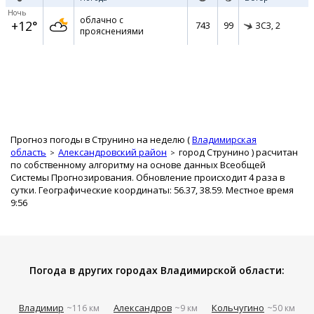
Ночь
облачно с
+12°
743
99
ЗСЗ,
2
прояснениями
Прогноз погоды в Струнино на неделю (
Владимирская
область
Александровский район
город Струнино
) расчитан
по собственному алгоритму на основе данных Всеобщей
Системы Прогнозирования. Обновление происходит 4 раза в
сутки. Географические координаты: 56.37, 38.59. Местное время
9:56
Погода в других городах Владимирской области:
Владимир
Александров
Кольчугино
~116 км
~9 км
~50 км