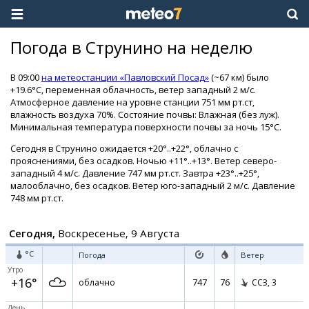
Погода в Струнино на неделю
В 09:00
на метеостанции «Павловский Посад»
(~67 км) было
+19.6°C, переменная облачность, ветер западный 2 м/с.
Атмосферное давление на уровне станции 751 мм рт.ст,
влажность воздуха 70%. Состояние почвы: Влажная (без луж).
Минимальная температура поверхности почвы за ночь 15°C.
Сегодня в Струнино ожидается +20°..+22°, облачно с
прояснениями, без осадков. Ночью +11°..+13°. Ветер северо-
западный 4 м/с. Давление 747 мм рт.ст. Завтра +23°..+25°,
малооблачно, без осадков. Ветер юго-западный 2 м/с. Давление
748 мм рт.ст.
Сегодня,
Воскресенье, 9 Августа
°C
Погода
Ветер
Утро
+16°
747
76
облачно
ССЗ,
3
День