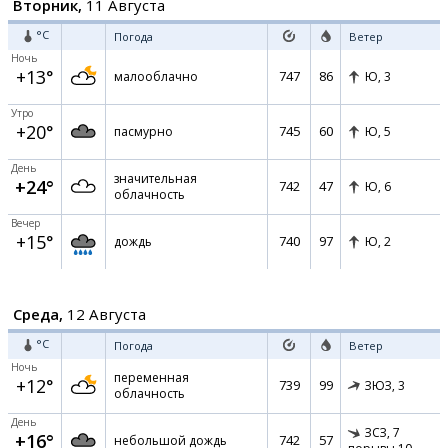
Вторник,
11 Августа
°C
Погода
Ветер
Ночь
+13°
747
86
малооблачно
Ю,
3
Утро
+20°
745
60
пасмурно
Ю,
5
День
значительная
+24°
742
47
Ю,
6
облачность
Вечер
+15°
740
97
дождь
Ю,
2
Среда,
12 Августа
°C
Погода
Ветер
Ночь
переменная
+12°
739
99
ЗЮЗ,
3
облачность
День
ЗСЗ,
7
+16°
742
57
небольшой дождь