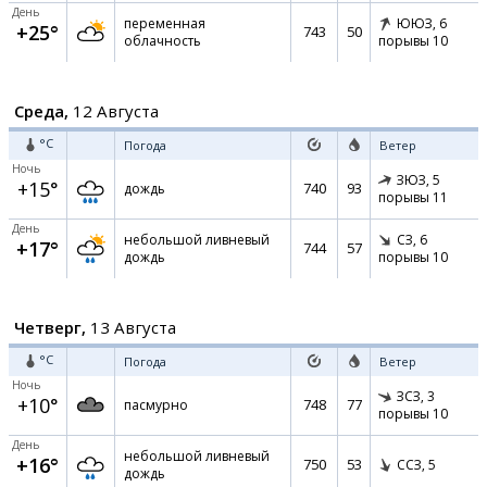
День
переменная
ЮЮЗ,
6
+25°
743
50
облачность
порывы 10
Среда,
12 Августа
°C
Погода
Ветер
Ночь
ЗЮЗ,
5
+15°
740
93
дождь
порывы 11
День
небольшой ливневый
СЗ,
6
+17°
744
57
дождь
порывы 10
Четверг,
13 Августа
°C
Погода
Ветер
Ночь
ЗСЗ,
3
+10°
748
77
пасмурно
порывы 10
День
небольшой ливневый
+16°
750
53
ССЗ,
5
дождь