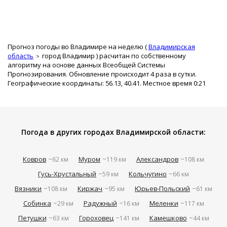
Прогноз погоды во Владимире на неделю (
Владимирская
область
город Владимир
) расчитан по собственному
алгоритму на основе данных Всеобщей Системы
Прогнозирования. Обновление происходит 4 раза в сутки.
Географические координаты: 56.13, 40.41. Местное время 0:21
Погода в других городах Владимирской области:
Ковров
Муром
Александров
~62 км
~119 км
~108 км
Гусь-Хрустальный
Кольчугино
~59 км
~66 км
Вязники
Киржач
Юрьев-Польский
~108 км
~95 км
~61 км
Собинка
Радужный
Меленки
~29 км
~16 км
~117 км
Петушки
Гороховец
Камешково
~63 км
~141 км
~44 км