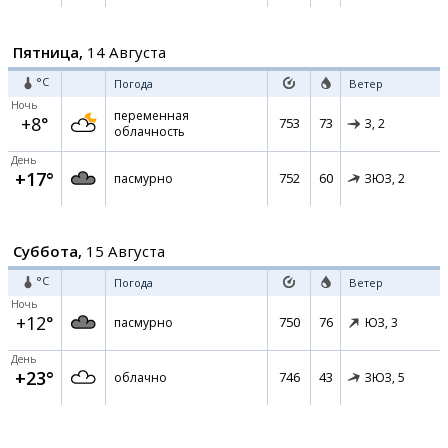
Пятница,
14 Августа
°C
Погода
Ветер
Ночь
переменная
+8°
753
73
З,
2
облачность
День
+17°
752
60
пасмурно
ЗЮЗ,
2
Суббота,
15 Августа
°C
Погода
Ветер
Ночь
+12°
750
76
пасмурно
ЮЗ,
3
День
+23°
746
43
облачно
ЗЮЗ,
5