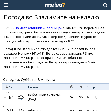
Погода во Владимире на неделю
В 21:00
на метеостанции «Владимир»
было +21.8°C, переменная
облачность, гроза, были ливневые осадки, ветер юго-западный
1 м/с, с порывами до 10. Атмосферное давление на уровне
станции 742 мм рт.ст, влажность воздуха 87%.
Сегодня во Владимире ожидается +23°..+25°, облачно, без
осадков. Ночью +16°..+18°. Ветер северо-западный 3 м/с.
Давление 745 мм рт.ст. Завтра +21°..+23°, облачно с
прояснениями, без осадков. Ветер северо-западный 5 м/с.
Давление 747 мм рт.ст.
Сегодня,
Суббота, 8 Августа
°C
Погода
Ветер
Ночь
небольшой ливневый
+18°
743
95
ССЗ,
3
дождь
Утро
+21°
745
64
облачно
СЗ,
3