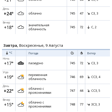
День
+24°
745
47
облачно
СЗ,
3
Вечер
значительная
+18°
745
72
С,
2
облачность
Завтра,
Воскресенье, 9 Августа
°C
Погода
Ветер
Ночь
+17°
745
72
пасмурно
СЗ,
3
Утро
переменная
+19°
746
69
ССЗ,
4
облачность
День
облачно с
+22°
747
44
ССЗ,
5
прояснениями
Вечер
облачно с
+15°
748
77
ЗСЗ,
3
прояснениями