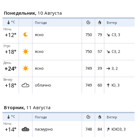
Понедельник,
10 Августа
°C
Погода
Ветер
Ночь
+12°
750
79
ясно
СЗ,
3
Утро
+18°
750
57
ясно
СЗ,
2
День
+24°
749
39
ясно
З,
2
Вечер
+18°
749
60
облачно
Ю,
3
Вторник,
11 Августа
°C
Погода
Ветер
Ночь
+14°
748
84
пасмурно
ЮЮЗ,
3