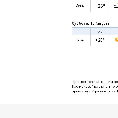
+25°
День
Суббота,
15 Августа
t
°C
+20°
Ночь
Прогноз погоды в Василько
Васильково
) расчитан по 
происходит 4 раза в сутки.