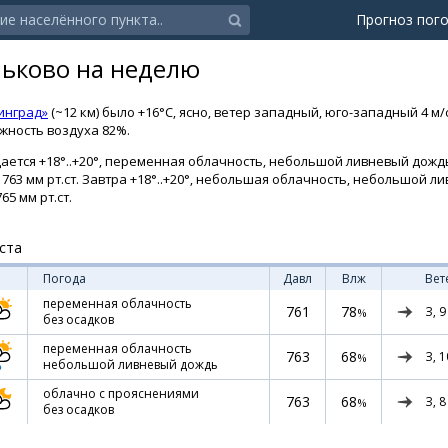
Прогноз пог
льково на неделю
инград»
(~12 км) было +16°C, ясно, ветер западный, юго-западный 4 м/
ажность воздуха 82%.
ается +18°..+20°, переменная облачность, небольшой ливневый дождь.
 763 мм рт.ст. Завтра +18°..+20°, небольшая облачность, небольшой л
65 мм рт.ст.
ста
Погода
Давл
Влж
Вет
переменная облачность
761
78
З,
9
%
без осадков
переменная облачность
763
68
З,
1
%
небольшой ливневый дождь
облачно с прояснениями
763
68
З,
8
%
без осадков