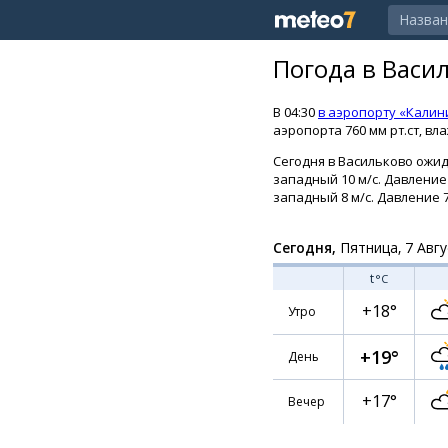
Погода в Васи
В 04:30
в аэропорту «Калин
аэропорта 760 мм рт.ст, вл
Сегодня в Васильково ожид
западный 10 м/с. Давление
западный 8 м/с. Давление 7
Сегодня,
Пятница, 7 Авгу
t
°C
+18°
Утро
+19°
День
+17°
Вечер