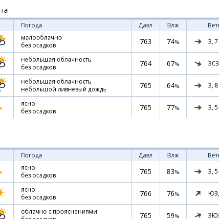
ста
Погода
Давл
Влж
Вет
малооблачно
763
74
З,
7
%
без осадков
небольшая облачность
764
67
ЗСЗ
%
без осадков
небольшая облачность
765
64
З,
8
%
небольшой ливневый дождь
ясно
765
77
З,
5
%
без осадков
Погода
Давл
Влж
Вет
ясно
765
83
З,
5
%
без осадков
ясно
766
76
ЮЗ
%
без осадков
облачно с прояснениями
765
59
ЗЮ
%