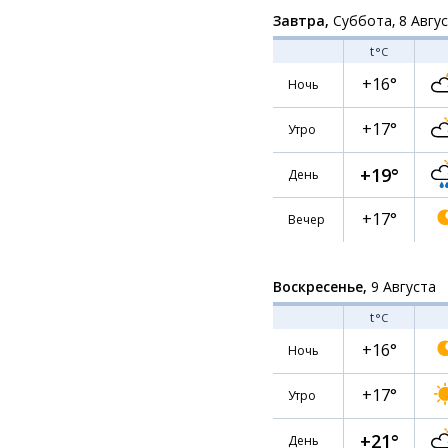
Завтра,
Суббота, 8 Авгу
t
°C
+16°
Ночь
+17°
Утро
+19°
День
+17°
Вечер
Воскресенье,
9 Августа
t
°C
+16°
Ночь
+17°
Утро
+21°
День