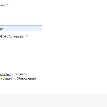
,
4
м/с
ер
З,
6
м/с,
порывы 11
й округ
поселок
озирования. Обновление