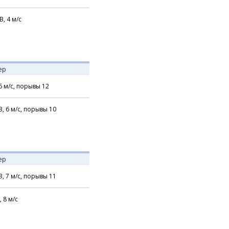
В,
4
м/с
ер
6
м/с,
порывы 12
З,
6
м/с,
порывы 10
ер
З,
7
м/с,
порывы 11
,
8
м/с