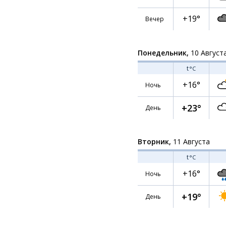
+19°
Вечер
Понедельник,
10 Август
t
°C
+16°
Ночь
+23°
День
Вторник,
11 Августа
t
°C
+16°
Ночь
+19°
День