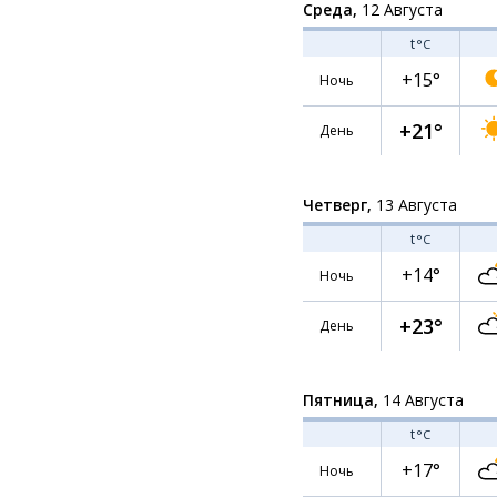
Среда,
12 Августа
t
°C
+15°
Ночь
+21°
День
Четверг,
13 Августа
t
°C
+14°
Ночь
+23°
День
Пятница,
14 Августа
t
°C
+17°
Ночь