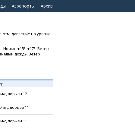
оды
Аэропорты
Архив
с. Атм. давление на уровне
 Ночью +15°..+17°. Ветер
ивневый дождь. Ветер
ер
м/с,
порывы 12
0
м/с,
порывы 11
м/с,
порывы 11