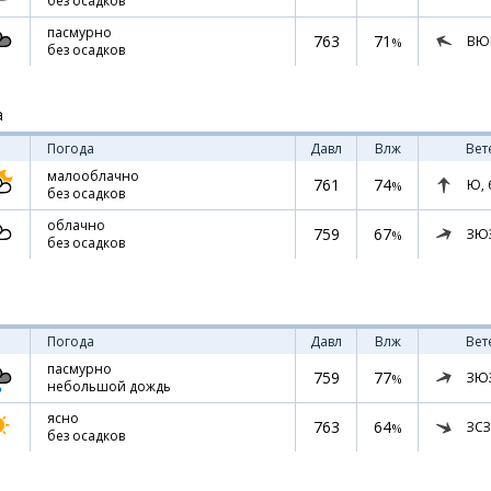
без осадков
пасмурно
763
71
ВЮ
%
без осадков
а
Погода
Давл
Влж
Вет
малооблачно
761
74
Ю,
%
без осадков
облачно
759
67
ЗЮ
%
без осадков
Погода
Давл
Влж
Вет
пасмурно
759
77
ЗЮ
%
небольшой дождь
ясно
763
64
ЗСЗ
%
без осадков