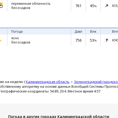
переменная облачность
761
45
ЮЗ
%
без осадков
Погода
Давл
Влж
Вет
ясно
756
53
ЮЮ
%
без осадков
во на неделю (
Калининградская область
Зеленоградский городско
собственному алгоритму на основе данных Всеобщей Системы Прогн
 Географические координаты: 54.89, 20.4. Местное время 4:57
Погода в других городах Калининградской области: