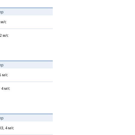
ер
м/с
2
м/с
ер
5
м/с
,
4
м/с
ер
З,
4
м/с