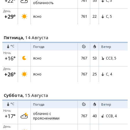
+22°
761
55
С,
5
облачность
День
+29°
761
22
ясно
С,
5
Пятница,
14 Августа
°C
Погода
Ветер
Ночь
+16°
767
53
ясно
ССЗ,
5
День
+26°
767
25
ясно
С,
4
Суббота,
15 Августа
°C
Погода
Ветер
Ночь
облачно с
+17°
767
40
ССВ,
4
прояснениями
День