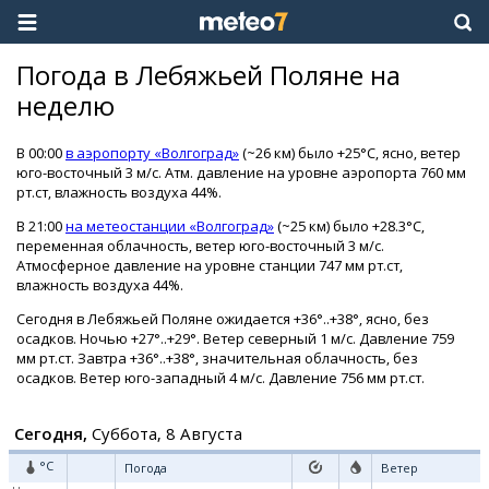
Погода в Лебяжьей Поляне на
неделю
В 00:00
в аэропорту «Волгоград»
(~26 км) было +25°C, ясно, ветер
юго-восточный 3 м/с. Атм. давление на уровне аэропорта 760 мм
рт.ст, влажность воздуха 44%.
В 21:00
на метеостанции «Волгоград»
(~25 км) было +28.3°C,
переменная облачность, ветер юго-восточный 3 м/с.
Атмосферное давление на уровне станции 747 мм рт.ст,
влажность воздуха 44%.
Сегодня в Лебяжьей Поляне ожидается +36°..+38°, ясно, без
осадков. Ночью +27°..+29°. Ветер северный 1 м/с. Давление 759
мм рт.ст. Завтра +36°..+38°, значительная облачность, без
осадков. Ветер юго-западный 4 м/с. Давление 756 мм рт.ст.
Сегодня,
Суббота, 8 Августа
°C
Погода
Ветер