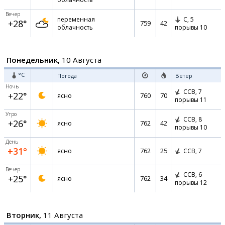
Вечер
переменная
С,
5
+28°
759
42
облачность
порывы 10
Понедельник,
10 Августа
°C
Погода
Ветер
Ночь
ССВ,
7
+22°
760
70
ясно
порывы 11
Утро
ССВ,
8
+26°
762
42
ясно
порывы 10
День
+31°
762
25
ясно
ССВ,
7
Вечер
ССВ,
6
+25°
762
34
ясно
порывы 12
Вторник,
11 Августа