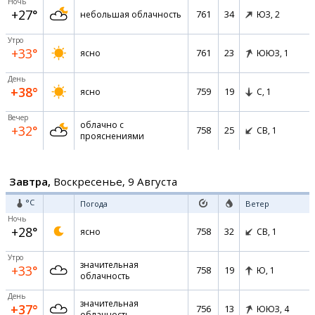
Ночь
+27°
761
34
небольшая облачность
ЮЗ,
2
Утро
+33°
761
23
ясно
ЮЮЗ,
1
День
+38°
759
19
ясно
С,
1
Вечер
облачно с
+32°
758
25
СВ,
1
прояснениями
Завтра,
Воскресенье, 9 Августа
°C
Погода
Ветер
Ночь
+28°
758
32
ясно
СВ,
1
Утро
значительная
+33°
758
19
Ю,
1
облачность
День
значительная
+37°
756
13
ЮЮЗ,
4
облачность