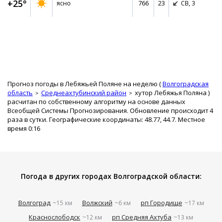
+25°
766
23
ясно
СВ,
3
Прогноз погоды в Лебяжьей Поляне на неделю (
Волгоградская
область
Среднеахтубинский район
хутор Лебяжья Поляна
)
расчитан по собственному алгоритму на основе данных
Всеобщей Системы Прогнозирования. Обновление происходит 4
раза в сутки. Географические координаты: 48.77, 44.7. Местное
время 0:16
Погода в других городах Волгоградской области:
Волгоград
Волжский
рп Городище
~15 км
~6 км
~17 км
Краснослободск
рп Средняя Ахтуба
~12 км
~13 км