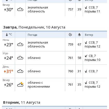
Вечер
значительная
ССВ,
7
+30°
757
39
облачность
порывы 11
Завтра,
Понедельник, 10 Августа
°C
Погода
Ветер
Ночь
значительная
ССВ,
7
+23°
759
67
облачность
порывы 12
Утро
СВ,
7
+24°
761
58
облачно
порывы 10
День
+31°
760
31
облачно
ССВ,
7
Вечер
облачно с
ССВ,
7
+26°
761
35
прояснениями
порывы 12
Вторник,
11 Августа