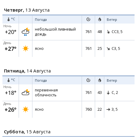
Четверг,
13 Августа
°C
Погода
Ветер
Ночь
небольшой ливневый
+20°
761
48
ССЗ,
5
дождь
День
+27°
761
25
ясно
СЗ,
5
Пятница,
14 Августа
°C
Погода
Ветер
Ночь
переменная
+18°
761
43
С,
2
облачность
День
+26°
760
22
ясно
З,
5
Суббота,
15 Августа