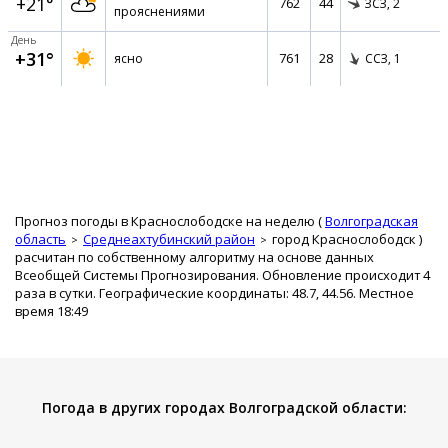
+21°
762
44
ЗСЗ,
2
прояснениями
День
+31°
761
28
ясно
ССЗ,
1
Прогноз погоды в Краснослободске на неделю (
Волгоградская
область
Среднеахтубинский район
город Краснослободск
)
расчитан по собственному алгоритму на основе данных
Всеобщей Системы Прогнозирования. Обновление происходит 4
раза в сутки. Географические координаты: 48.7, 44.56. Местное
время 18:49
Погода в других городах Волгоградской области: