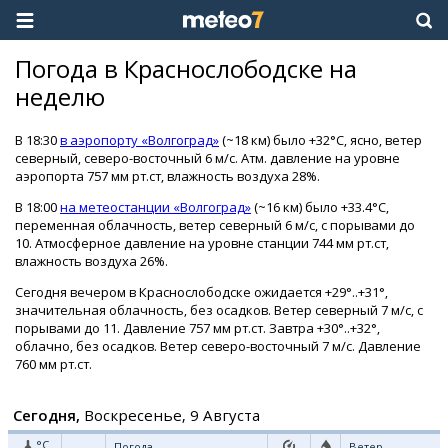
Погода в Краснослободске на
неделю
В 18:30
в аэропорту «Волгоград»
(~18 км) было +32°C, ясно, ветер
северный, северо-восточный 6 м/с. Атм. давление на уровне
аэропорта 757 мм рт.ст, влажность воздуха 28%.
В 18:00
на метеостанции «Волгоград»
(~16 км) было +33.4°C,
переменная облачность, ветер северный 6 м/с, с порывами до
10. Атмосферное давление на уровне станции 744 мм рт.ст,
влажность воздуха 26%.
Сегодня вечером в Краснослободске ожидается +29°..+31°,
значительная облачность, без осадков. Ветер северный 7 м/с, с
порывами до 11. Давление 757 мм рт.ст. Завтра +30°..+32°,
облачно, без осадков. Ветер северо-восточный 7 м/с. Давление
760 мм рт.ст.
Сегодня,
Воскресенье, 9 Августа
°C
Погода
Ветер