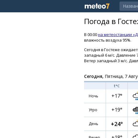
Погода в Гост
В 00:00
на метеостанции «Д
влажность воздуха 95%.
Сегодня в Гостеже ожидаетс
западный 6 м/с. Давление 
Ветер западный 3 м/с. Давл
Сегодня,
Пятница, 7 Авгу
t
°C
+17°
Ночь
+19°
Утро
+24°
День
+18°
Вечер