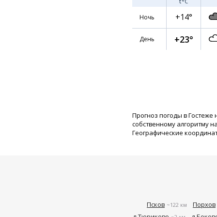
t
°C
+14°
Ночь
+23°
День
Прогноз погоды в Гостеже 
собственному алгоритму н
Географические координаты:
Псков
Порхов
~122 км
д Тюриково
д Боков
~2 км