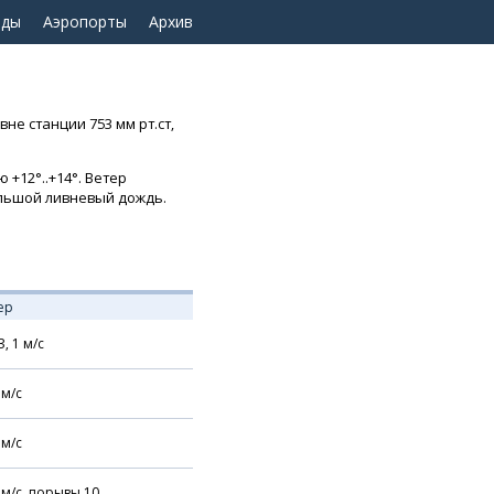
оды
Аэропорты
Архив
не станции 753 мм рт.ст,
 +12°..+14°. Ветер
большой ливневый дождь.
ер
З,
1
м/с
м/с
м/с
м/с,
порывы 10