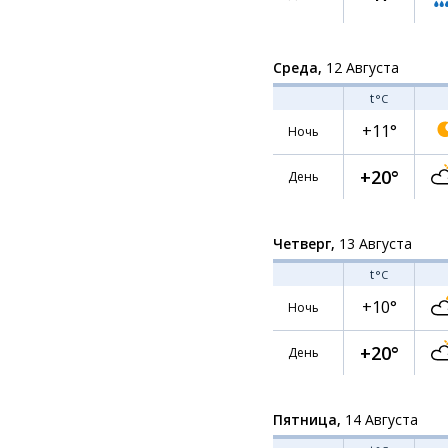
Среда,
12 Августа
t
°C
+11°
Ночь
+20°
День
Четверг,
13 Августа
t
°C
+10°
Ночь
+20°
День
Пятница,
14 Августа