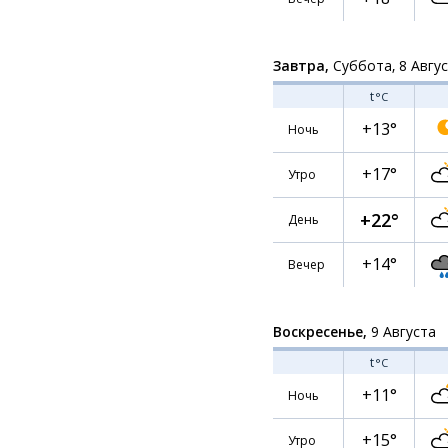
Завтра,
Суббота, 8 Авгу
t
°C
+13°
Ночь
+17°
Утро
+22°
День
+14°
Вечер
Воскресенье,
9 Августа
t
°C
+11°
Ночь
+15°
Утро