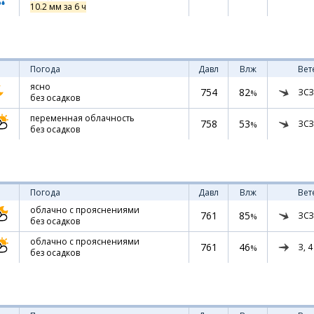
10.2 мм за 6 ч
Погода
Давл
Влж
Вет
ясно
754
82
ЗСЗ
%
без осадков
переменная облачность
758
53
ЗСЗ
%
без осадков
Погода
Давл
Влж
Вет
облачно с прояснениями
761
85
ЗСЗ
%
без осадков
облачно с прояснениями
761
46
З,
4
%
без осадков