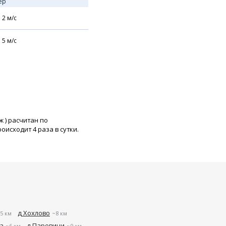
ер
,
2
м/с
,
5
м/с
ж
) расчитан по
исходит 4 раза в сутки.
д Хохлово
5 км
~8 км
а
д Паревичи
~6 км
~9 км