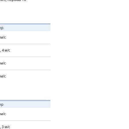
ер
м/с
,
4
м/с
м/с
м/с
ер
м/с
,
3
м/с