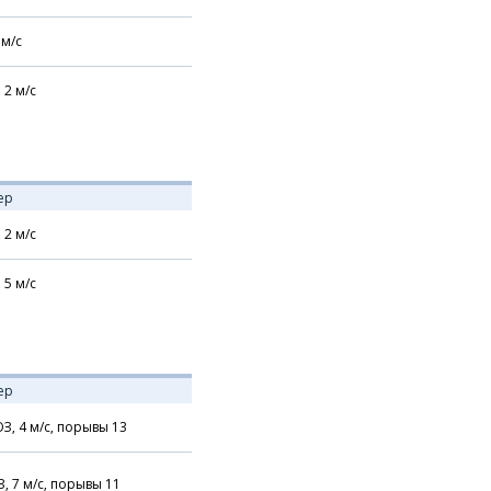
м/с
,
2
м/с
ер
,
2
м/с
,
5
м/с
ер
З,
4
м/с,
порывы 13
З,
7
м/с,
порывы 11