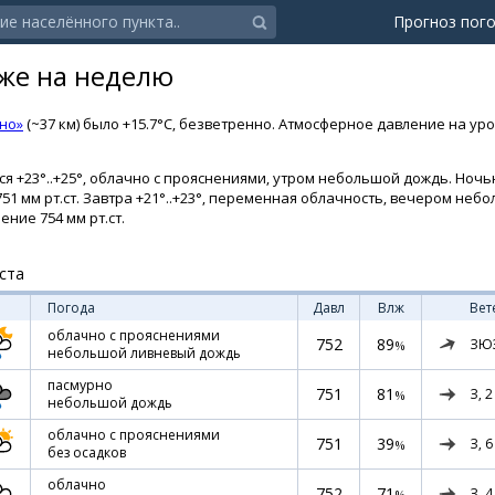
Прогноз пог
еже на неделю
но»
(~37 км) было +15.7°C, безветренно. Атмосферное давление на уров
я +23°..+25°, облачно с прояснениями, утром небольшой дождь. Ночью
751 мм рт.ст. Завтра +21°..+23°, переменная облачность, вечером не
ение 754 мм рт.ст.
ста
Погода
Давл
Влж
Вет
облачно с прояснениями
752
89
ЗЮ
%
небольшой ливневый дождь
пасмурно
751
81
З,
2
%
небольшой дождь
облачно с прояснениями
751
39
З,
6
%
без осадков
облачно
752
71
З,
4
%