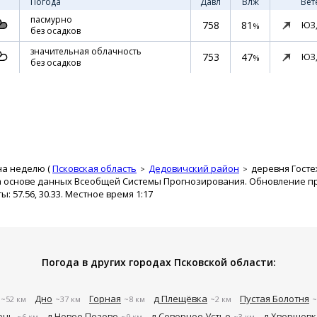
Погода
Давл
Влж
Вет
пасмурно
758
81
ЮЗ
%
без осадков
значительная облачность
753
47
ЮЗ
%
без осадков
на неделю (
Псковская область
Дедовичский район
деревня Госте
а основе данных Всеобщей Системы Прогнозирования. Обновление про
 57.56, 30.33. Местное время 1:17
Погода в других городах Псковской области:
Дно
Горная
д Плещёвка
Пустая Болотня
~52 км
~37 км
~8 км
~2 км
~
ень
д Новое Пезово
д Северное Устье
д Хверщевк
~6 км
~9 км
~3 км