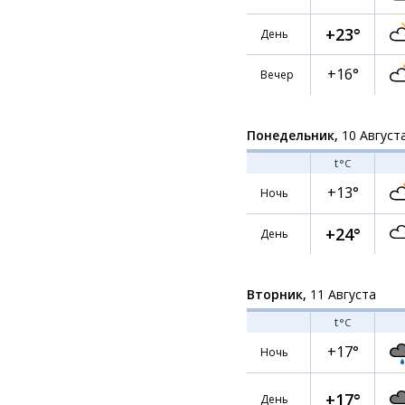
+23°
День
+16°
Вечер
Понедельник,
10 Август
t
°C
+13°
Ночь
+24°
День
Вторник,
11 Августа
t
°C
+17°
Ночь
+17°
День