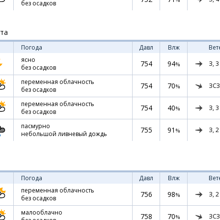
без осадков
ста
Погода
Давл
Влж
Вет
ясно
754
94
З,
3
%
без осадков
переменная облачность
754
70
ЗСЗ
%
без осадков
переменная облачность
754
40
З,
3
%
без осадков
пасмурно
755
91
З,
2
%
небольшой ливневый дождь
Погода
Давл
Влж
Вет
переменная облачность
756
98
З,
2
%
без осадков
малооблачно
758
70
ЗСЗ
%