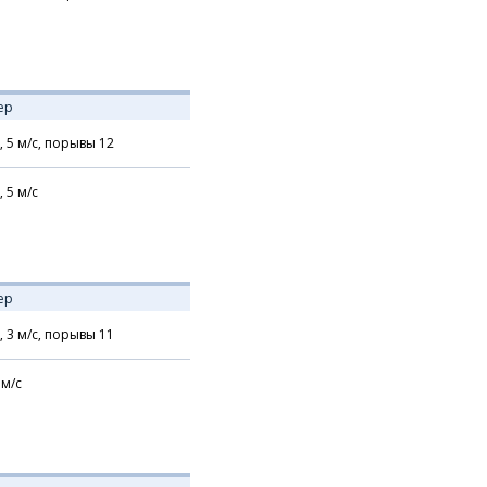
ер
,
5
м/с,
порывы 12
,
5
м/с
ер
,
3
м/с,
порывы 11
м/с