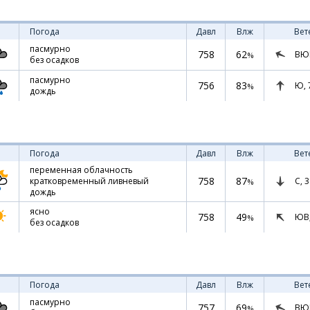
Погода
Давл
Влж
Вет
пасмурно
758
62
ВЮ
%
без осадков
пасмурно
756
83
Ю,
%
дождь
Погода
Давл
Влж
Вет
переменная облачность
758
87
С,
3
кратковременный ливневый
%
дождь
ясно
758
49
ЮВ
%
без осадков
Погода
Давл
Влж
Вет
пасмурно
757
69
ВЮ
%