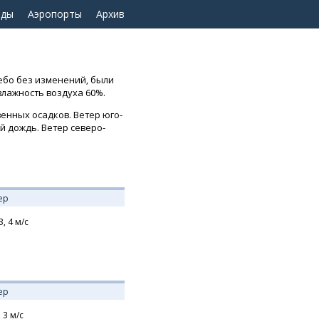
оды
Аэропорты
Архив
небо без изменений, были
влажность воздуха 60%.
венных осадков. Ветер юго-
ый дождь. Ветер северо-
ер
З,
4
м/с
ер
,
3
м/с