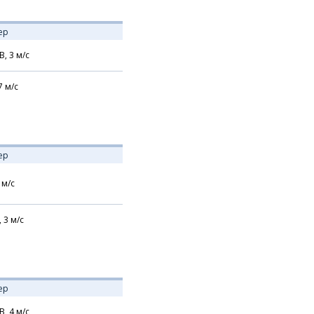
ер
В,
3
м/с
7
м/с
ер
м/с
,
3
м/с
ер
В,
4
м/с