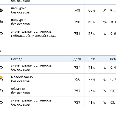
без осадков
пасмурно
749
66
ЮЗ
%
без осадков
пасмурно
750
68
ЗСЗ
%
без осадков
значительная облачность
751
58
С,
6
%
небольшой ливневый дождь
а
Погода
Давл
Влж
Вет
значительная облачность
754
71
С,
4
%
без осадков
малооблачно
756
77
С,
3
%
без осадков
облачно
757
45
СЗ,
%
без осадков
значительная облачность
757
41
СЗ,
%
без осадков