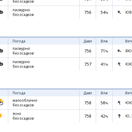
без осадков
пасмурно
756
54
ЮВ
%
без осадков
Погода
Давл
Влж
Вет
пасмурно
756
71
ВЮ
%
без осадков
пасмурно
757
41
ЮЮ
%
без осадков
Погода
Давл
Влж
Вет
малооблачно
758
58
ЮЮ
%
без осадков
ясно
758
42
Ю,
%
без осадков