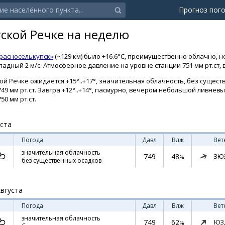
Прогноз пог
тской Речке на неделю
расноселькупск»
(~129 км) было +16.6°C, преимущественно облачно, 
падный 2 м/с. Атмосферное давление на уровне станции 751 мм рт.ст, 
ой Речке ожидается +15°..+17°, значительная облачность, без сущест
49 мм рт.ст. Завтра +12°..+14°, пасмурно, вечером небольшой ливнев
50 мм рт.ст.
уста
Погода
Давл
Влж
Вет
значительная облачность
749
48
ЗЮ
%
без существенных осадков
Августа
Погода
Давл
Влж
Вет
значительная облачность
749
62
ЮЗ
%