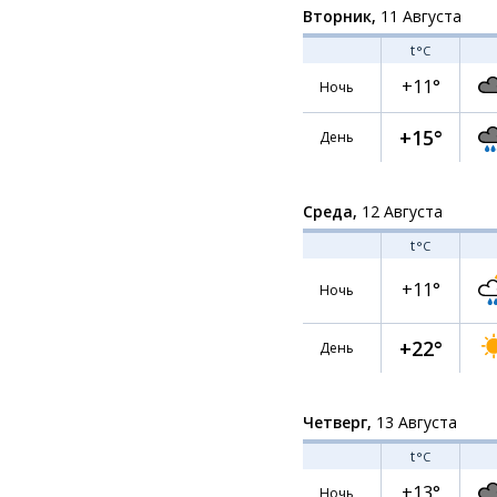
Вторник,
11 Августа
t
°C
+11°
Ночь
+15°
День
Среда,
12 Августа
t
°C
+11°
Ночь
+22°
День
Четверг,
13 Августа
t
°C
+13°
Ночь