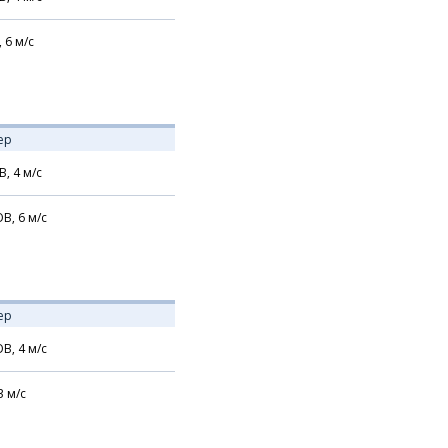
,
6
м/с
ер
В,
4
м/с
В,
6
м/с
ер
В,
4
м/с
3
м/с