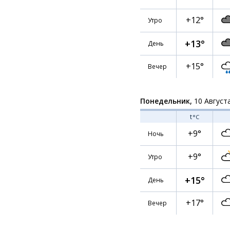
+12°
Утро
+13°
День
+15°
Вечер
Понедельник,
10 Август
t
°C
+9°
Ночь
+9°
Утро
+15°
День
+17°
Вечер