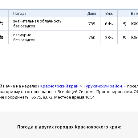
Погода
Давл
Влж
Вет
значительная облачность
759
64
ЮЮ
%
без осадков
пасмурно
760
38
ЮВ
%
без осадков
й Речке на неделю (
Красноярский край
Туруханский район
посе
 алгоритму на основе данных Всеобщей Системы Прогнозирования. О
ие координаты: 66.75, 83.72. Местное время 16:54
Погода в других городах Красноярского края: