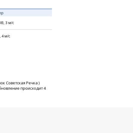
ер
В,
3
м/с
,
4
м/с
лок Советская Речка
)
бновление происходит 4