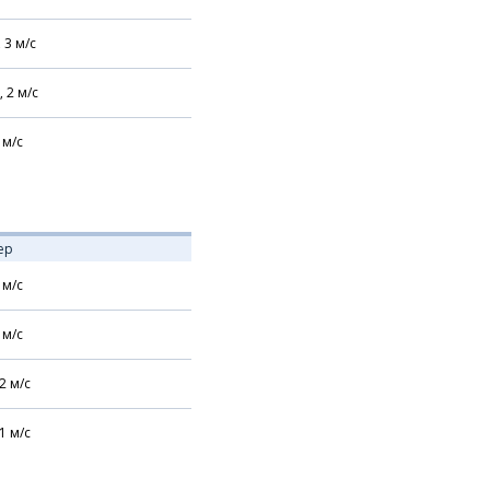
,
3
м/с
,
2
м/с
м/с
ер
м/с
м/с
2
м/с
1
м/с