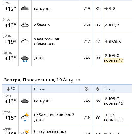
Ночь
+12°
749
81
пасмурно
З,
2
Утро
+13°
750
85
облачно
ЮЗ,
2
День
значительная
+19°
747
47
ЗЮЗ,
6
облачность
Вечер
ЮЗ,
8
+13°
746
90
дождь
порывы 17
Завтра,
Понедельник, 10 Августа
°C
Погода
Ветер
Ночь
ЮЗ,
7
+13°
745
86
пасмурно
порывы 15
Утро
небольшой ливневый
З,
5
+15°
746
88
дождь
порывы 11
День
без существенных
749
50
ЗСЗ,
6