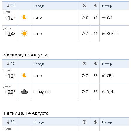
°C
Погода
Ветер
Ночь
+12°
748
84
ясно
В,
1
День
+24°
747
44
ясно
ВСВ,
5
Четверг,
13 Августа
°C
Погода
Ветер
Ночь
+12°
747
82
ясно
СВ,
1
День
+22°
747
52
пасмурно
В,
4
Пятница,
14 Августа
°C
Погода
Ветер
Ночь