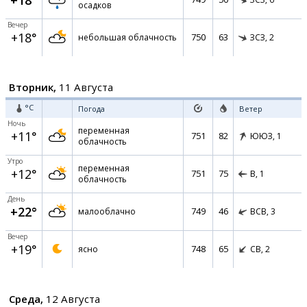
+18°
осадков
Вечер
+18°
750
63
небольшая облачность
ЗСЗ,
2
Вторник,
11 Августа
°C
Погода
Ветер
Ночь
переменная
+11°
751
82
ЮЮЗ,
1
облачность
Утро
переменная
+12°
751
75
В,
1
облачность
День
+22°
749
46
малооблачно
ВСВ,
3
Вечер
+19°
748
65
ясно
СВ,
2
Среда,
12 Августа