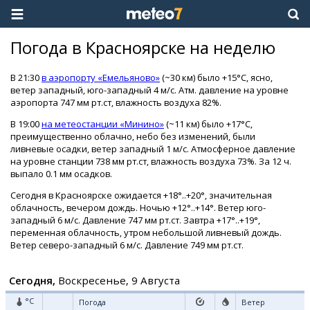
Погода в Красноярске на неделю
В 21:30
в аэропорту «Емельяново»
(~30 км) было +15°C, ясно,
ветер западный, юго-западный 4 м/с. Атм. давление на уровне
аэропорта 747 мм рт.ст, влажность воздуха 82%.
В 19:00
на метеостанции «Минино»
(~11 км) было +17°C,
преимущественно облачно, небо без изменений, были
ливневые осадки, ветер западный 1 м/с. Атмосферное давление
на уровне станции 738 мм рт.ст, влажность воздуха 73%. За 12 ч.
выпало 0.1 мм осадков.
Сегодня в Красноярске ожидается +18°..+20°, значительная
облачность, вечером дождь. Ночью +12°..+14°. Ветер юго-
западный 6 м/с. Давление 747 мм рт.ст. Завтра +17°..+19°,
переменная облачность, утром небольшой ливневый дождь.
Ветер северо-западный 6 м/с. Давление 749 мм рт.ст.
Сегодня,
Воскресенье, 9 Августа
°C
Погода
Ветер