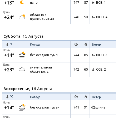
+13°
747
87
ясно
ВСВ,
1
День
облачно с
+24°
746
50
ВЮВ,
4
прояснениями
Суббота,
15 Августа
°C
Погода
Ветер
Ночь
+14°
744
85
без осадков, туман
ВЮВ,
2
День
значительная
+23°
742
60
ССВ,
2
облачность
Воскресенье,
16 Августа
°C
Погода
Ветер
Ночь
+14°
741
91
без осадков, туман
штиль
День