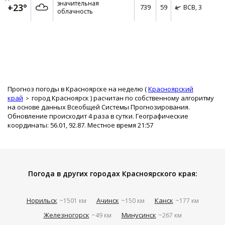
значительная
+23°
739
59
ВСВ,
3
облачность
Прогноз погоды в Красноярске на неделю (
Красноярский
край
город Красноярск
) расчитан по собственному алгоритму
на основе данных Всеобщей Системы Прогнозирования.
Обновление происходит 4 раза в сутки. Географические
координаты: 56.01, 92.87. Местное время 21:57
Погода в других городах Красноярского края:
Норильск
Ачинск
Канск
~1501 км
~150 км
~177 км
Железногорск
Минусинск
~49 км
~267 км