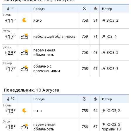
°C
Погода
Ветер
Ночь
+11°
758
91
ясно
ЗЮЗ,
2
Утро
+17°
759
71
небольшая облачность
ЮЗ,
4
День
переменная
+23°
758
49
ЗЮЗ,
5
облачность
Вечер
облачно с
+17°
758
67
ЗЮЗ,
3
прояснениями
Понедельник,
10 Августа
°C
Погода
Ветер
Ночь
+13°
758
94
ясно
ЮЮЗ,
2
Утро
переменная
ЮЮЗ,
5
+18°
756
67
облачность
порывы 10