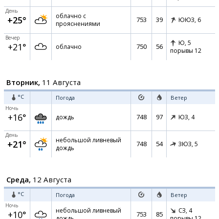
День
облачно с
+25°
753
39
ЮЮЗ,
6
прояснениями
Вечер
Ю,
5
+21°
750
56
облачно
порывы 12
Вторник,
11 Августа
°C
Погода
Ветер
Ночь
+16°
748
97
дождь
ЮЗ,
4
День
небольшой ливневый
+21°
748
54
ЗЮЗ,
5
дождь
Среда,
12 Августа
°C
Погода
Ветер
Ночь
небольшой ливневый
СЗ,
4
+10°
753
85
дождь
порывы 12