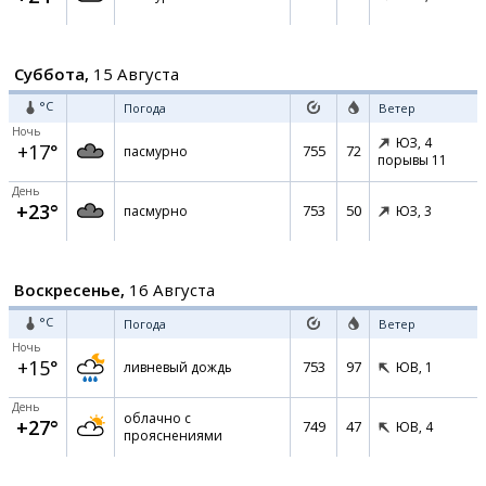
Суббота,
15 Августа
°C
Погода
Ветер
Ночь
ЮЗ,
4
+17°
755
72
пасмурно
порывы 11
День
+23°
753
50
пасмурно
ЮЗ,
3
Воскресенье,
16 Августа
°C
Погода
Ветер
Ночь
+15°
753
97
ливневый дождь
ЮВ,
1
День
облачно с
+27°
749
47
ЮВ,
4
прояснениями