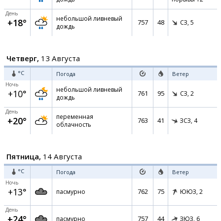
День
небольшой ливневый
+18°
757
48
СЗ,
5
дождь
Четверг,
13 Августа
°C
Погода
Ветер
Ночь
небольшой ливневый
+10°
761
95
СЗ,
2
дождь
День
переменная
+20°
763
41
ЗСЗ,
4
облачность
Пятница,
14 Августа
°C
Погода
Ветер
Ночь
+13°
762
75
пасмурно
ЮЮЗ,
2
День
+24°
757
44
пасмурно
ЗЮЗ,
6