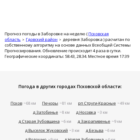
Прогноз погоды в Заборовке на неделю (
Псковская
область
Гдовский район
деревня Заборовка
) расчитан по
собственному алгоритму на основе данных Всеобщей Системы
Прогнозирования. Обновление происходит 4 раза в сутки.
Географические координаты: 58.43, 28.34. Местное время 17:39
Погода в других городах Псковской области:
Псков
Печоры
рп Струги-Красные
~68 км
~81 км
~49 км
д Затобинье
д Носовка
~8 км
~3 км
д Старая Зубовщина
д Закрапивенье
~6 км
~9 км
д Выселок Жуковский
д Безьва
~3 км
~6 км
д Волошно
д Новая Зубовщина
~9 км
~4 км