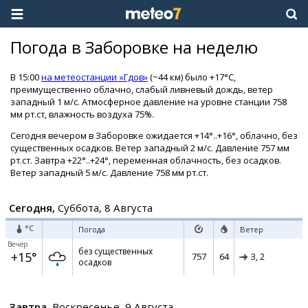
Погода в Заборовке на неделю
В 15:00
на метеостанции «Гдов»
(~44 км) было +17°C,
преимущественно облачно, слабый ливневый дождь, ветер
западный 1 м/с. Атмосферное давление на уровне станции 758
мм рт.ст, влажность воздуха 75%.
Сегодня вечером в Заборовке ожидается +14°..+16°, облачно, без
существенных осадков. Ветер западный 2 м/с. Давление 757 мм
рт.ст. Завтра +22°..+24°, переменная облачность, без осадков.
Ветер западный 5 м/с. Давление 758 мм рт.ст.
Сегодня,
Суббота, 8 Августа
°C
Погода
Ветер
Вечер
без существенных
+15°
757
64
З,
2
осадков
Завтра,
Воскресенье, 9 Августа