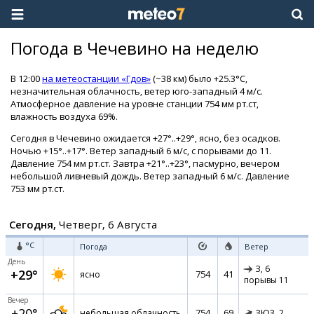
Погода в Чечевино на неделю
В 12:00
на метеостанции «Гдов»
(~38 км) было +25.3°C,
незначительная облачность, ветер юго-западный 4 м/с.
Атмосферное давление на уровне станции 754 мм рт.ст,
влажность воздуха 69%.
Сегодня в Чечевино ожидается +27°..+29°, ясно, без осадков.
Ночью +15°..+17°. Ветер западный 6 м/с, с порывами до 11.
Давление 754 мм рт.ст. Завтра +21°..+23°, пасмурно, вечером
небольшой ливневый дождь. Ветер западный 6 м/с. Давление
753 мм рт.ст.
Сегодня,
Четверг, 6 Августа
°C
Погода
Ветер
День
З,
6
+29°
754
41
ясно
порывы 11
Вечер
+20°
754
69
небольшая облачность
ЗЮЗ,
2