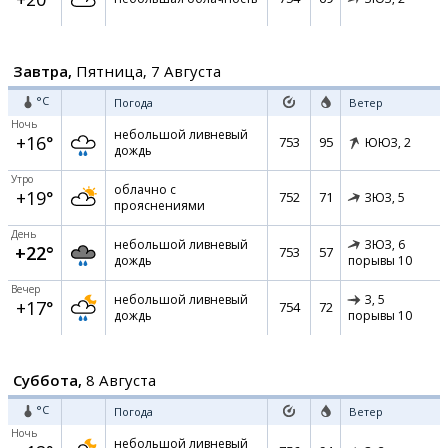
Завтра,
Пятница, 7 Августа
°C
Погода
Ветер
Ночь
небольшой ливневый
+16°
753
95
ЮЮЗ,
2
дождь
Утро
облачно с
+19°
752
71
ЗЮЗ,
5
прояснениями
День
небольшой ливневый
ЗЮЗ,
6
+22°
753
57
дождь
порывы 10
Вечер
небольшой ливневый
З,
5
+17°
754
72
дождь
порывы 10
Суббота,
8 Августа
°C
Погода
Ветер
Ночь
небольшой ливневый