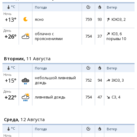
°C
Погода
Ветер
Ночь
+13°
759
93
ясно
ЮЮЗ,
2
День
облачно с
ЮЗ,
6
+26°
754
37
прояснениями
порывы 10
Вторник,
11 Августа
°C
Погода
Ветер
Ночь
небольшой ливневый
+15°
752
94
ЗЮЗ,
3
дождь
День
+22°
754
47
ливневый дождь
СЗ,
4
Среда,
12 Августа
°C
Погода
Ветер
Ночь