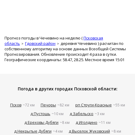
Прогноз погоды в Чечевино на неделю (
Псковская
область
Гдовский район
деревня Чечевино
) расчитан по
собственному алгоритму на основе данных Всеобщей Системы
Прогнозирования. Обновление происходит 4 раза в сутки.
Географические координаты: 58.47, 28.25. Местное время 15:01
Погода в других городах Псковской области:
Псков
Печоры
рп Струги-Красные
~72 км
~82 км
~55 км
д Пустошь
д Забельско
~10 км
~3 км
д Ереховы Дубяги
д Иголдино
~8 км
~11 км
д Некрытые Дубяги
д Выселок Жуковский
~4 км
~8 км