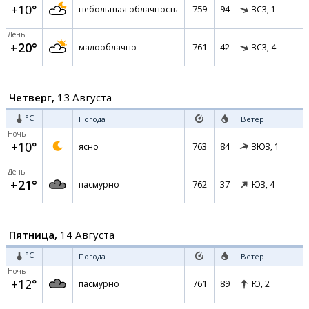
+10°
759
94
небольшая облачность
ЗСЗ,
1
День
+20°
761
42
малооблачно
ЗСЗ,
4
Четверг,
13 Августа
°C
Погода
Ветер
Ночь
+10°
763
84
ясно
ЗЮЗ,
1
День
+21°
762
37
пасмурно
ЮЗ,
4
Пятница,
14 Августа
°C
Погода
Ветер
Ночь
+12°
761
89
пасмурно
Ю,
2