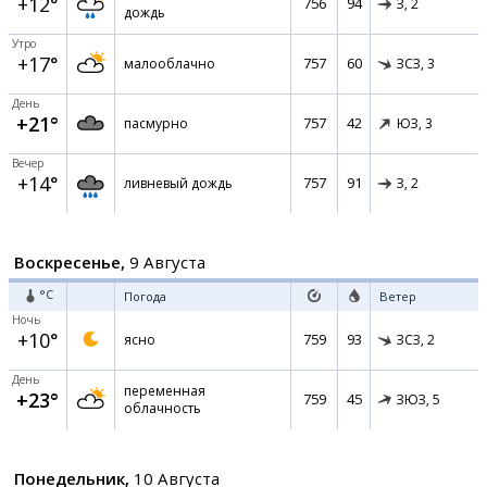
+12°
756
94
З,
2
дождь
Утро
+17°
757
60
малооблачно
ЗСЗ,
3
День
+21°
757
42
пасмурно
ЮЗ,
3
Вечер
+14°
757
91
ливневый дождь
З,
2
Воскресенье,
9 Августа
°C
Погода
Ветер
Ночь
+10°
759
93
ясно
ЗСЗ,
2
День
переменная
+23°
759
45
ЗЮЗ,
5
облачность
Понедельник,
10 Августа