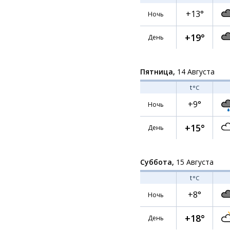
+13°
Ночь
+19°
День
Пятница,
14 Августа
t
°C
+9°
Ночь
+15°
День
Суббота,
15 Августа
t
°C
+8°
Ночь
+18°
День