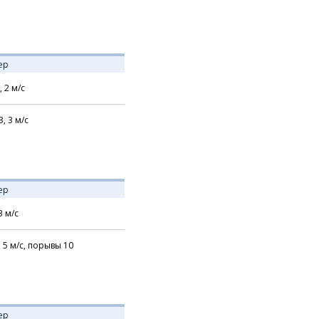
ер
,
2
м/с
З,
3
м/с
ер
3
м/с
,
5
м/с,
порывы 10
ер