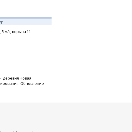
ер
,
5
м/с,
порывы 11
деревня Новая
зирования. Обновление