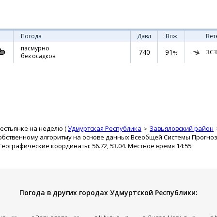
Погода
Давл
Влж
Вет
пасмурно
740
91
ЗСЗ
%
без осадков
естьянке на неделю (
Удмуртская Республика
Завьяловский район
собственному алгоритму на основе данных Всеобщей Системы Прогно
 Географические координаты: 56.72, 53.04. Местное время 14:55
Погода в других городах Удмуртской Республики: