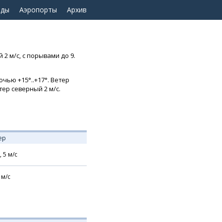
оды
Аэропорты
Архив
 2 м/с, с порывами до 9.
чью +15°..+17°. Ветер
тер северный 2 м/с.
ер
,
5
м/с
м/с