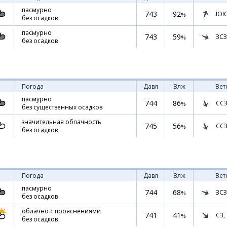
пасмурно
743
92
ЮЮ
%
без осадков
пасмурно
743
59
ЗСЗ
%
без осадков
Погода
Давл
Влж
Вет
пасмурно
744
86
ССЗ
%
без существенных осадков
значительная облачность
745
56
ССЗ
%
без осадков
Погода
Давл
Влж
Вет
пасмурно
744
68
ЗСЗ
%
без осадков
облачно с прояснениями
741
41
СЗ,
%
без осадков