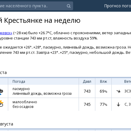
Прогноз пог
й Крестьянке на неделю
жевск»
(~28 км) было +26.7°C, облачно с прояснениями, ветер западный
ровне станции 743 мм рт.ст, влажность воздуха 59%.
 ожидается +26°..+28°, пасмурно, ливневый дождь, возможна гроза. Но
ление 743 мм рт.ст. Завтра +23°..+25°, пасмурно, небольшой дождь. Ве
уста
Погода
Давл
Влж
Вет
пасмурно
743
69
ЗСЗ
%
ливневый дождь, возможна гроза
малооблачно
745
77
С,
3
%
без осадков
Августа