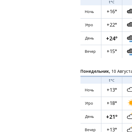
t
°C
+16°
Ночь
+22°
Утро
+24°
День
+15°
Вечер
Понедельник,
10 Август
t
°C
+13°
Ночь
+18°
Утро
+21°
День
+13°
Вечер