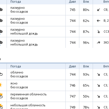
Погода
Давл
Влж
Вет
пасмурно
745
80
СВ,
%
без осадков
пасмурно
744
62
В,
2
%
без осадков
пасмурно
744
87
ССЗ
%
небольшой дождь
пасмурно
744
96
ЗЮ
%
небольшой дождь
а
Погода
Давл
Влж
Вет
облачно
744
93
СЗ,
%
без осадков
ясно
746
65
СЗ,
%
без осадков
переменная облачность
747
50
СЗ,
%
без осадков
небольшая облачность
749
78
СЗ,
%