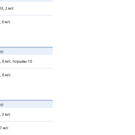
З,
2
м/с
,
6
м/с
ер
,
6
м/с,
порывы 10
,
6
м/с
ер
,
3
м/с
7
м/с