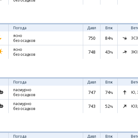
без осадков
Погода
Давл
Влж
Вет
ясно
750
84
ЗСЗ
%
без осадков
ясно
748
43
ЗЮ
%
без осадков
Погода
Давл
Влж
Вет
пасмурно
747
74
Ю,
%
без осадков
пасмурно
743
52
ЮЗ
%
без осадков
Погода
Давл
Влж
Вет