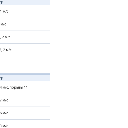
ер
1
м/с
м/с
,
2
м/с
З,
2
м/с
ер
4
м/с,
порывы 11
7
м/с
6
м/с
3
м/с