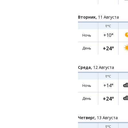
Вторник,
11 Августа
t
°C
+10°
Ночь
+24°
День
Среда,
12 Августа
t
°C
+14°
Ночь
+24°
День
Четверг,
13 Августа
t
°C