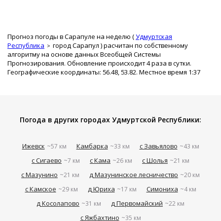
Прогноз погоды в Сарапуле на неделю (
Удмуртская
Республика
город Сарапул
) расчитан по собственному
алгоритму на основе данных Всеобщей Системы
Прогнозирования. Обновление происходит 4 раза в сутки.
Географические координаты: 56.48, 53.82. Местное время 1:37
Погода в других городах Удмуртской Республики:
Ижевск
Камбарка
с Завьялово
~57 км
~33 км
~43 км
с Сигаево
с Кама
с Шолья
~7 км
~26 км
~21 км
с Мазунино
д Мазунинское лесничество
~21 км
~20 км
с Камское
д Юриха
Симониха
~29 км
~17 км
~4 км
д Косолапово
д Первомайский
~31 км
~22 км
с Яжбахтино
~35 км