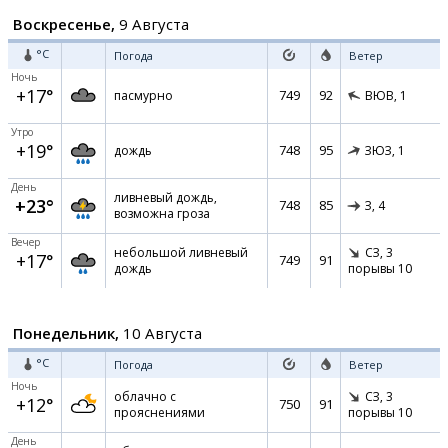
Воскресенье,
9 Августа
°C
Погода
Ветер
Ночь
+17°
749
92
пасмурно
ВЮВ,
1
Утро
+19°
748
95
дождь
ЗЮЗ,
1
День
ливневый дождь,
+23°
748
85
З,
4
возможна гроза
Вечер
небольшой ливневый
СЗ,
3
+17°
749
91
дождь
порывы 10
Понедельник,
10 Августа
°C
Погода
Ветер
Ночь
облачно с
СЗ,
3
+12°
750
91
прояснениями
порывы 10
День