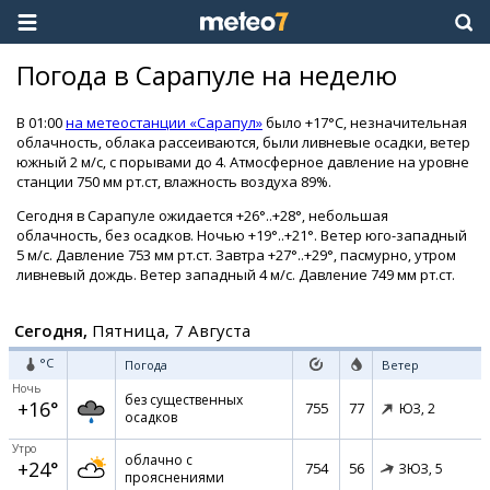
Погода в Сарапуле на неделю
В 01:00
на метеостанции «Сарапул»
было +17°C, незначительная
облачность, облака рассеиваются, были ливневые осадки, ветер
южный 2 м/с, с порывами до 4. Атмосферное давление на уровне
станции 750 мм рт.ст, влажность воздуха 89%.
Сегодня в Сарапуле ожидается +26°..+28°, небольшая
облачность, без осадков. Ночью +19°..+21°. Ветер юго-западный
5 м/с. Давление 753 мм рт.ст. Завтра +27°..+29°, пасмурно, утром
ливневый дождь. Ветер западный 4 м/с. Давление 749 мм рт.ст.
Сегодня,
Пятница, 7 Августа
°C
Погода
Ветер
Ночь
без существенных
+16°
755
77
ЮЗ,
2
осадков
Утро
облачно с
+24°
754
56
ЗЮЗ,
5
прояснениями