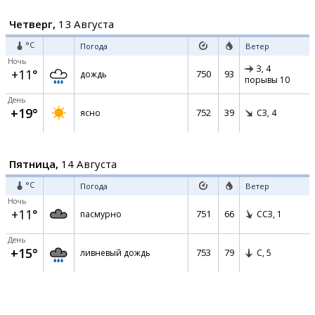
Четверг,
13 Августа
°C
Погода
Ветер
Ночь
З,
4
+11°
750
93
дождь
порывы 10
День
+19°
752
39
ясно
СЗ,
4
Пятница,
14 Августа
°C
Погода
Ветер
Ночь
+11°
751
66
пасмурно
ССЗ,
1
День
+15°
753
79
ливневый дождь
С,
5