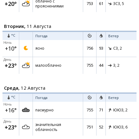
облачно с
+20°
753
61
ЗСЗ,
5
прояснениями
Вторник,
11 Августа
°C
Погода
Ветер
Ночь
+10°
756
93
ясно
СЗ,
2
День
+23°
755
44
малооблачно
З,
2
Среда,
12 Августа
°C
Погода
Ветер
Ночь
+16°
755
71
пасмурно
ЮЮЗ,
2
День
значительная
+23°
751
52
ЮЮЗ,
6
облачность