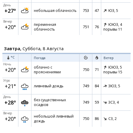
День
+27°
753
47
небольшая облачность
ЮЗ,
5
Вечер
переменная
ЮЮЗ,
4
+20°
751
76
облачность
порывы 11
Завтра,
Суббота, 8 Августа
°C
Погода
Ветер
Ночь
облачно с
ЮЮЗ,
5
+20°
750
71
прояснениями
порывы 15
Утро
+21°
749
84
ливневый дождь
ЗЮЗ,
5
День
без существенных
+28°
749
59
ЗСЗ,
4
осадков
Вечер
небольшой ливневый
+20°
750
86
СЗ,
2
дождь