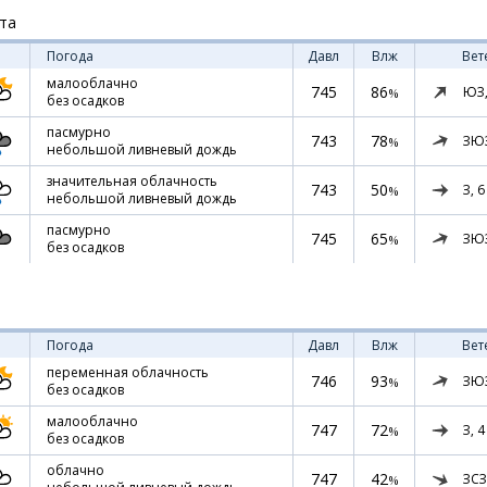
ста
Погода
Давл
Влж
Вет
малооблачно
745
86
ЮЗ
%
без осадков
пасмурно
743
78
ЗЮ
%
небольшой ливневый дождь
значительная облачность
743
50
З,
6
%
небольшой ливневый дождь
пасмурно
745
65
ЗЮ
%
без осадков
Погода
Давл
Влж
Вет
переменная облачность
746
93
ЗЮ
%
без осадков
малооблачно
747
72
З,
4
%
без осадков
облачно
747
42
ЗСЗ
%