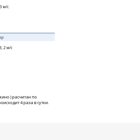
3
м/с
ер
З,
2
м/с
икино
) расчитан по
исходит 4 раза в сутки.