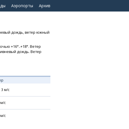
оды
Аэропорты
Архив
вневый дождь, ветер южный
чью +16°..+18°. Ветер
 ливневый дождь. Ветер
ер
,
3
м/с
м/с
м/с