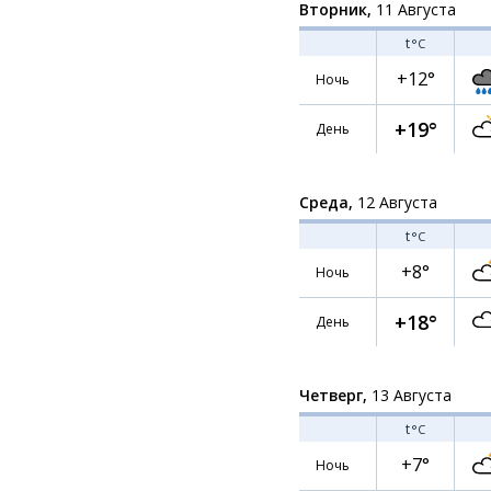
Вторник,
11 Августа
t
°C
+12°
Ночь
+19°
День
Среда,
12 Августа
t
°C
+8°
Ночь
+18°
День
Четверг,
13 Августа
t
°C
+7°
Ночь