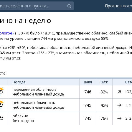
Прогноз пог
кино на неделю
ологое»
(~30 км) было +18.3°C, преимущественно облачно, слабый ли
е на уровне станции 744 мм рт.ст, влажность воздуха 88%.
тся +28°..+30°, небольшая облачность, небольшой ливневый дождь. Но
45 мм рт.ст. Завтра +25°..+27°, значительная облачность, небольшой
43 мм рт.ст.
ста
Погода
Давл
Влж
Вет
переменная облачность
746
82
ЮЗ
%
небольшой ливневый дождь
небольшая облачность
745
45
З,
5
%
небольшой ливневый дождь
облачно
745
76
З,
2
%
без осадков