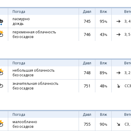
Погода
Давл
Влж
Вет
пасмурно
745
95
З,
4
%
дождь
переменная облачность
746
43
З,
5
%
без осадков
Погода
Давл
Влж
Вет
небольшая облачность
748
89
З,
2
%
без осадков
значительная облачность
751
48
ССЗ
%
без осадков
Погода
Давл
Влж
Вет
малооблачно
755
90
СЗ,
%
без осадков