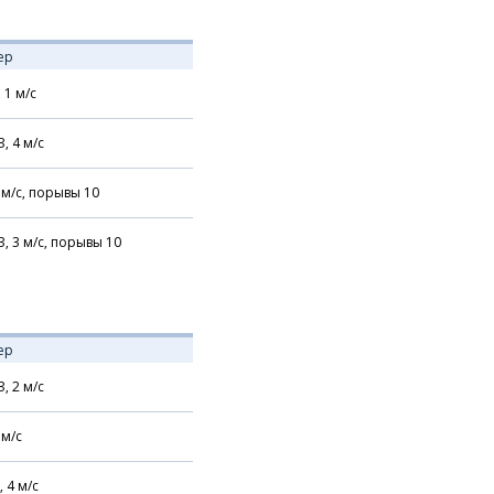
ер
,
1
м/с
З,
4
м/с
м/с,
порывы 10
З,
3
м/с,
порывы 10
ер
З,
2
м/с
м/с
,
4
м/с