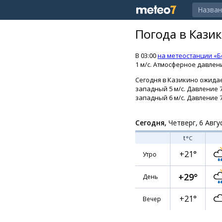
Погода в Кази
В 03:00
на метеостанции «Б
1 м/с. Атмосферное давлени
Сегодня в Казикино ожидае
западный 5 м/с. Давление 7
западный 6 м/с. Давление 7
Сегодня,
Четверг, 6 Авгу
t
°C
+21°
Утро
+29°
День
+21°
Вечер