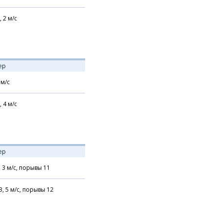
,
2
м/с
ер
м/с
,
4
м/с
ер
,
3
м/с,
порывы 11
З,
5
м/с,
порывы 12