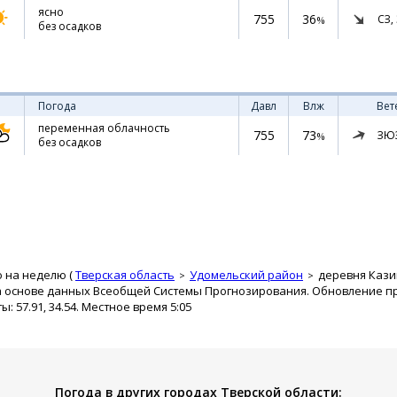
ясно
755
36
СЗ,
%
без осадков
Погода
Давл
Влж
Вет
переменная облачность
755
73
ЗЮ
%
без осадков
о на неделю (
Тверская область
Удомельский район
деревня Каз
а основе данных Всеобщей Системы Прогнозирования. Обновление про
 57.91, 34.54. Местное время 5:05
Погода в других городах Тверской области: