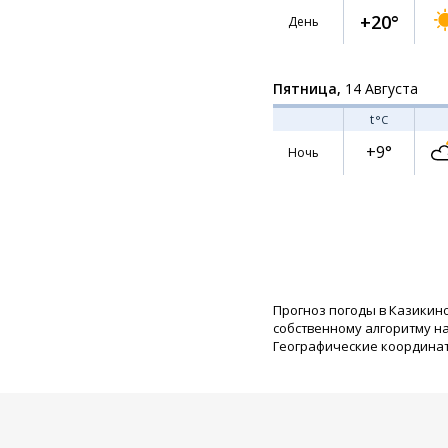
+20°
День
Пятница,
14 Августа
t
°C
+9°
Ночь
Прогноз погоды в Казикин
собственному алгоритму н
Географические координаты: