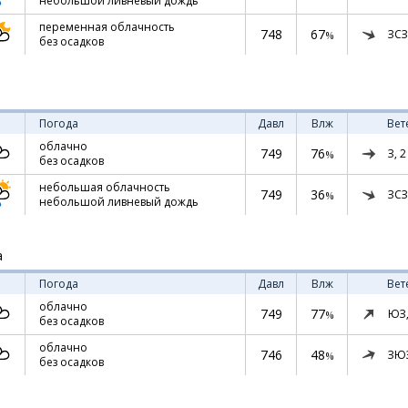
небольшой ливневый дождь
переменная облачность
748
67
ЗСЗ
%
без осадков
Погода
Давл
Влж
Вет
облачно
749
76
З,
2
%
без осадков
небольшая облачность
749
36
ЗСЗ
%
небольшой ливневый дождь
а
Погода
Давл
Влж
Вет
облачно
749
77
ЮЗ
%
без осадков
облачно
746
48
ЗЮ
%
без осадков