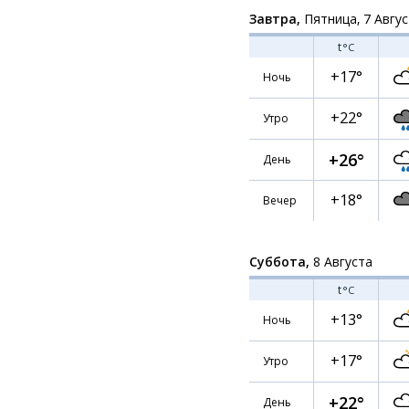
Завтра,
Пятница, 7 Авгу
t
°C
+17°
Ночь
+22°
Утро
+26°
День
+18°
Вечер
Суббота,
8 Августа
t
°C
+13°
Ночь
+17°
Утро
+22°
День