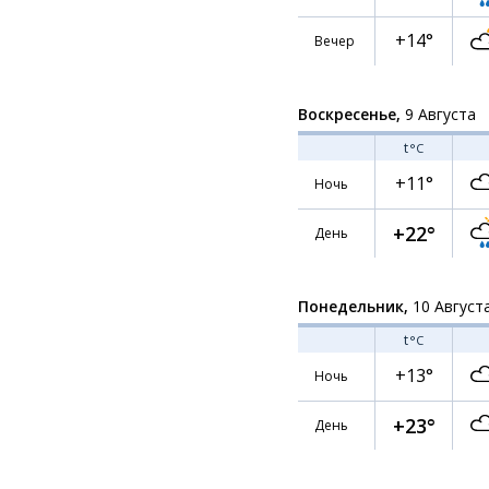
+14°
Вечер
Воскресенье,
9 Августа
t
°C
+11°
Ночь
+22°
День
Понедельник,
10 Август
t
°C
+13°
Ночь
+23°
День