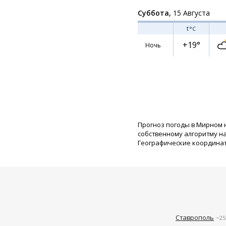
Суббота,
15 Августа
t
°C
+19°
Ночь
Прогноз погоды в Мирном 
собственному алгоритму н
Географические координаты:
Ставрополь
~25