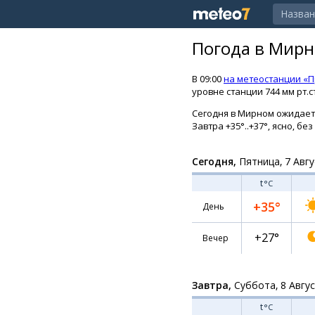
Погода в Мирн
В 09:00
на метеостанции «
уровне станции 744 мм рт.с
Сегодня в Мирном ожидается 
Завтра +35°..+37°, ясно, бе
Сегодня,
Пятница, 7 Авгу
t
°C
+35°
День
+27°
Вечер
Завтра,
Суббота, 8 Авгу
t
°C