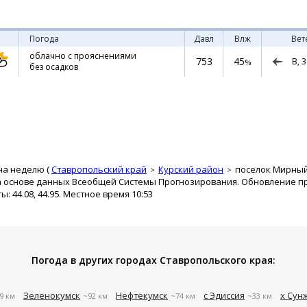
Погода
Давл
Влж
Вет
облачно с прояснениями
753
45
В,
3
%
без осадков
на неделю (
Ставропольский край
Курский район
поселок Мирны
а основе данных Всеобщей Системы Прогнозирования. Обновление про
 44.08, 44.95. Местное время 10:53
Погода в других городах Ставропольского края:
Зеленокумск
Нефтекумск
с Эдиссия
х Сун
9 км
~92 км
~74 км
~33 км