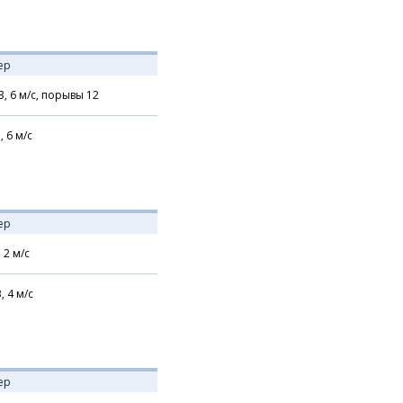
ер
З,
6
м/с,
порывы 12
,
6
м/с
ер
,
2
м/с
В,
4
м/с
ер