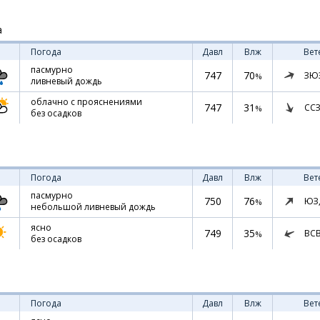
а
Погода
Давл
Влж
Вет
пасмурно
747
70
ЗЮ
%
ливневый дождь
облачно с прояснениями
747
31
ССЗ
%
без осадков
Погода
Давл
Влж
Вет
пасмурно
750
76
ЮЗ
%
небольшой ливневый дождь
ясно
749
35
ВС
%
без осадков
Погода
Давл
Влж
Вет