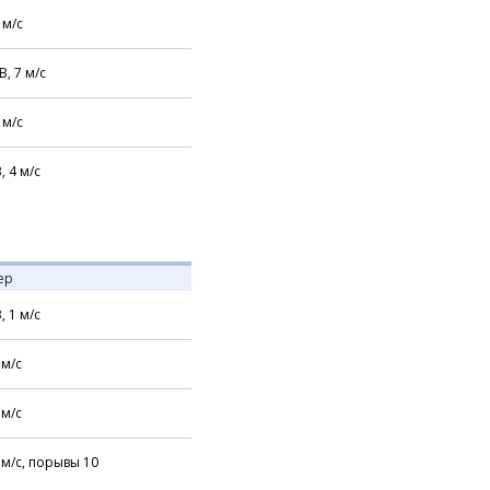
м/с
В,
7
м/с
м/с
В,
4
м/с
ер
В,
1
м/с
м/с
м/с
м/с,
порывы 10