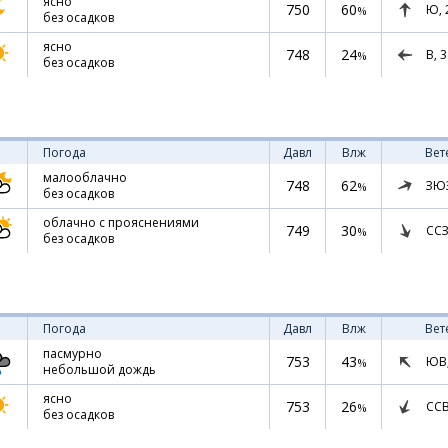
ясно
750
60
Ю,
%
без осадков
ясно
748
24
В,
3
%
без осадков
Погода
Давл
Влж
Вет
малооблачно
748
62
ЗЮ
%
без осадков
облачно с прояснениями
749
30
ССЗ
%
без осадков
Погода
Давл
Влж
Вет
пасмурно
753
43
ЮВ
%
небольшой дождь
ясно
753
26
СС
%
без осадков