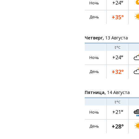
+24°
Ночь
+35°
День
Четверг,
13 Августа
t
°C
+24°
Ночь
+32°
День
Пятница,
14 Августа
t
°C
+21°
Ночь
+28°
День