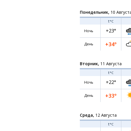
Понедельник,
10 Август
t
°C
+23°
Ночь
+34°
День
Вторник,
11 Августа
t
°C
+22°
Ночь
+33°
День
Среда,
12 Августа
t
°C