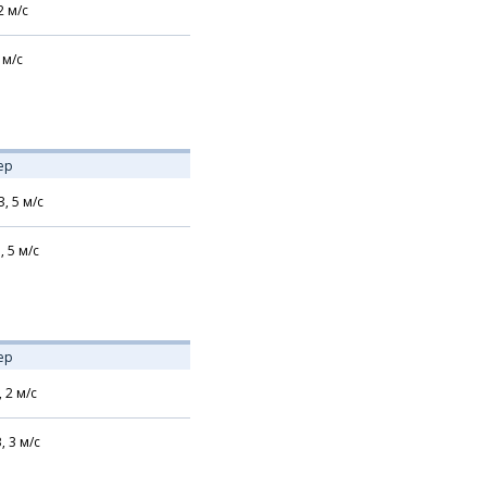
2
м/с
м/с
ер
З,
5
м/с
,
5
м/с
ер
,
2
м/с
В,
3
м/с