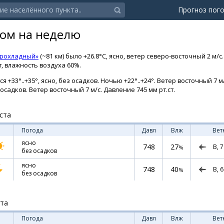
Прогноз пог
ом на неделю
Прохладный»
(~81 км) было +26.8°C, ясно, ветер северо-восточный 2 м/
т, влажность воздуха 60%.
+33°..+35°, ясно, без осадков. Ночью +22°..+24°. Ветер восточный 7 м/
з осадков. Ветер восточный 7 м/с. Давление 745 мм рт.ст.
ста
Погода
Давл
Влж
Вет
ясно
748
27
В,
7
%
без осадков
ясно
748
40
В,
6
%
без осадков
ста
Погода
Давл
Влж
Вет