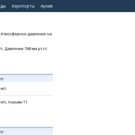
оды
Аэропорты
Архив
с. Атмосферное давление на
с. Давление 748 мм рт.ст.
ер
м/с
м/с,
порывы 11
ер