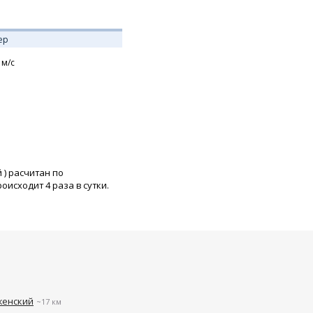
ер
м/с
й
) расчитан по
исходит 4 раза в сутки.
женский
~17 км