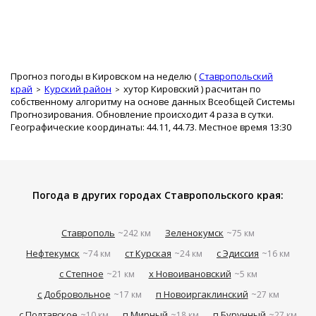
Прогноз погоды в Кировском на неделю (
Ставропольский
край
Курский район
хутор Кировский
) расчитан по
собственному алгоритму на основе данных Всеобщей Системы
Прогнозирования. Обновление происходит 4 раза в сутки.
Географические координаты: 44.11, 44.73. Местное время 13:30
Погода в других городах Ставропольского края:
Ставрополь
Зеленокумск
~242 км
~75 км
Нефтекумск
ст Курская
с Эдиссия
~74 км
~24 км
~16 км
с Степное
х Новоивановский
~21 км
~5 км
с Добровольное
п Новоиргаклинский
~17 км
~27 км
с Полтавское
п Мирный
п Бурунный
~10 км
~18 км
~27 км