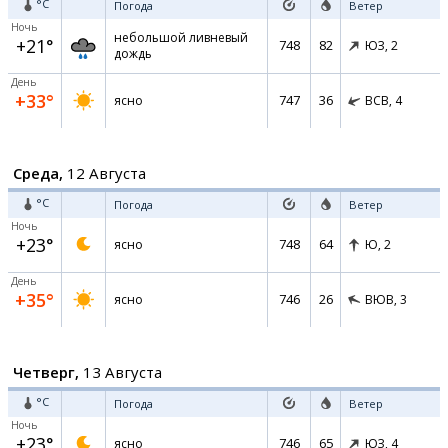
°C
Погода
Ветер
Ночь
небольшой ливневый
+21°
748
82
ЮЗ,
2
дождь
День
+33°
747
36
ясно
ВСВ,
4
Среда,
12 Августа
°C
Погода
Ветер
Ночь
+23°
748
64
ясно
Ю,
2
День
+35°
746
26
ясно
ВЮВ,
3
Четверг,
13 Августа
°C
Погода
Ветер
Ночь
+23°
746
65
ясно
ЮЗ,
4