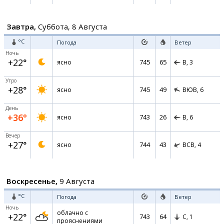
Завтра,
Суббота, 8 Августа
°C
Погода
Ветер
Ночь
+22°
745
65
ясно
В,
3
Утро
+28°
745
49
ясно
ВЮВ,
6
День
+36°
743
26
ясно
В,
6
Вечер
+27°
744
43
ясно
ВСВ,
4
Воскресенье,
9 Августа
°C
Погода
Ветер
Ночь
облачно с
+22°
743
64
С,
1
прояснениями