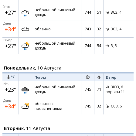
Утро
небольшой ливневый
+27°
744
51
ЗСЗ,
4
дождь
День
+34°
743
32
облачно
ЗСЗ,
4
Вечер
небольшой ливневый
+27°
744
54
З,
5
дождь
Понедельник,
10 Августа
°C
Погода
Ветер
Ночь
небольшой ливневый
ЗЮЗ,
6
+23°
745
71
дождь
порывы 11
День
облачно с
+34°
745
32
ССЗ,
6
прояснениями
Вторник,
11 Августа