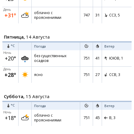
День
облачно с
+31°
747
31
ССЗ,
5
прояснениями
Пятница,
14 Августа
°C
Погода
Ветер
Ночь
без существенных
+20°
751
41
ЮЮВ,
1
осадков
День
+28°
751
27
ясно
ССВ,
3
Суббота,
15 Августа
°C
Погода
Ветер
Ночь
облачно с
+18°
751
45
В,
3
прояснениями