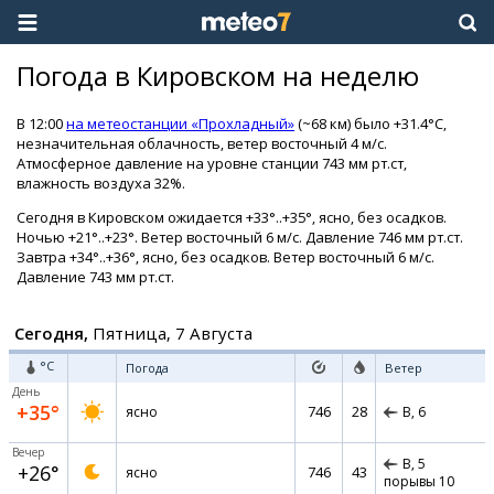
Погода в Кировском на неделю
В 12:00
на метеостанции «Прохладный»
(~68 км) было +31.4°C,
незначительная облачность, ветер восточный 4 м/с.
Атмосферное давление на уровне станции 743 мм рт.ст,
влажность воздуха 32%.
Сегодня в Кировском ожидается +33°..+35°, ясно, без осадков.
Ночью +21°..+23°. Ветер восточный 6 м/с. Давление 746 мм рт.ст.
Завтра +34°..+36°, ясно, без осадков. Ветер восточный 6 м/с.
Давление 743 мм рт.ст.
Сегодня,
Пятница, 7 Августа
°C
Погода
Ветер
День
+35°
746
28
ясно
В,
6
Вечер
В,
5
+26°
746
43
ясно
порывы 10