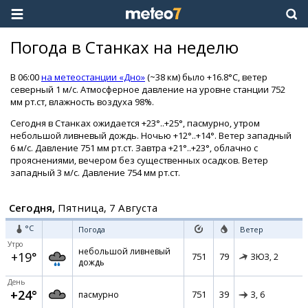
Погода в Станках на неделю
В 06:00
на метеостанции «Дно»
(~38 км) было +16.8°C, ветер
северный 1 м/с. Атмосферное давление на уровне станции 752
мм рт.ст, влажность воздуха 98%.
Сегодня в Станках ожидается +23°..+25°, пасмурно, утром
небольшой ливневый дождь. Ночью +12°..+14°. Ветер западный
6 м/с. Давление 751 мм рт.ст. Завтра +21°..+23°, облачно с
прояснениями, вечером без существенных осадков. Ветер
западный 3 м/с. Давление 754 мм рт.ст.
Сегодня,
Пятница, 7 Августа
°C
Погода
Ветер
Утро
небольшой ливневый
+19°
751
79
ЗЮЗ,
2
дождь
День
+24°
751
39
пасмурно
З,
6