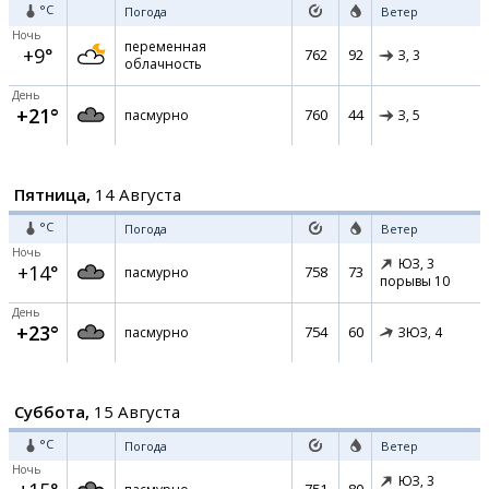
°C
Погода
Ветер
Ночь
переменная
+9°
762
92
З,
3
облачность
День
+21°
760
44
пасмурно
З,
5
Пятница,
14 Августа
°C
Погода
Ветер
Ночь
ЮЗ,
3
+14°
758
73
пасмурно
порывы 10
День
+23°
754
60
пасмурно
ЗЮЗ,
4
Суббота,
15 Августа
°C
Погода
Ветер
Ночь
ЮЗ,
3