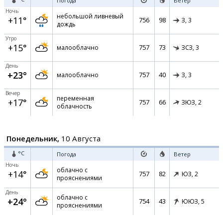
Погода
Ветер
Ночь
небольшой ливневый
+11°
756
98
З,
3
дождь
Утро
+15°
757
73
малооблачно
ЗСЗ,
3
День
+23°
757
40
малооблачно
З,
3
Вечер
переменная
+17°
757
66
ЗЮЗ,
2
облачность
Понедельник,
10 Августа
°C
Погода
Ветер
Ночь
облачно с
+14°
757
82
ЮЗ,
2
прояснениями
День
облачно с
+24°
754
43
ЮЮЗ,
5
прояснениями