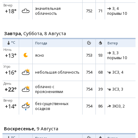
Вечер
значительная
З,
4
+18°
752
71
облачность
порывы 10
Завтра,
Суббота, 8 Августа
°C
Погода
Ветер
Ночь
З,
3
+13°
753
93
ясно
порывы 10
Утро
+16°
754
68
небольшая облачность
ЗСЗ,
4
День
облачно с
+22°
754
39
ЗСЗ,
3
прояснениями
Вечер
без существенных
+14°
754
86
ЗЮЗ,
2
осадков
Воскресенье,
9 Августа
°C