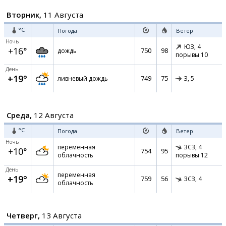
Вторник,
11 Августа
°C
Погода
Ветер
Ночь
ЮЗ,
4
+16°
750
98
дождь
порывы 10
День
+19°
749
75
ливневый дождь
З,
5
Среда,
12 Августа
°C
Погода
Ветер
Ночь
переменная
ЗСЗ,
4
+10°
754
95
облачность
порывы 12
День
переменная
+19°
759
56
ЗСЗ,
4
облачность
Четверг,
13 Августа