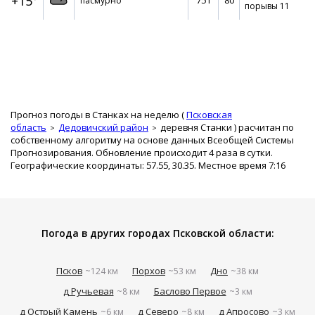
+15°
751
80
пасмурно
порывы 11
Прогноз погоды в Станках на неделю (
Псковская
область
Дедовичский район
деревня Станки
) расчитан по
собственному алгоритму на основе данных Всеобщей Системы
Прогнозирования. Обновление происходит 4 раза в сутки.
Географические координаты: 57.55, 30.35. Местное время 7:16
Погода в других городах Псковской области:
Псков
Порхов
Дно
~124 км
~53 км
~38 км
д Ручьевая
Баслово Первое
~8 км
~3 км
д Острый Камень
д Северо
д Апросово
~6 км
~8 км
~3 км