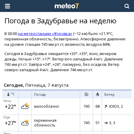
Погода в Задубравье на неделю
В 00:00
на метеостанции «Жуковка»
(~12 км) было +21.9°C,
переменная облачность, безветренно. Атмосферное давление
на уровне станции 745 мм рт.ст, влажность воздуха 84%.
Сегодня в Задубравье ожидается +33°..+35°, ясно, вечером
дождь. Ночью +15°..+17°. Ветер юго-западный 4 м/с. Давление
743 мм рт.ст. Завтра +24°..+26°, пасмурно, без осадков. Ветер
северо-западный 4 м/с. Давление 746 мм рт.ст.
Сегодня,
Пятница, 7 Августа
°C
Погода
Ветер
Ночь
+22°
745
68
малооблачно
ЮЮЗ,
2
Утро
переменная
+27°
745
51
З,
3
облачность
День