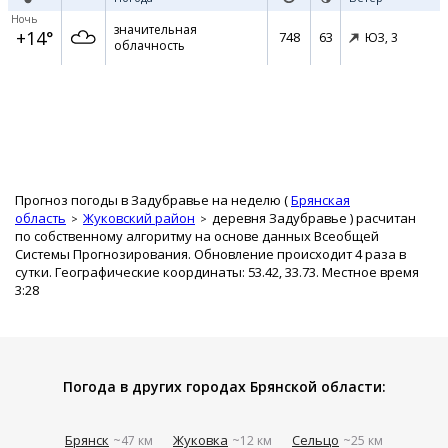
Ночь
значительная
+14°
748
63
ЮЗ,
3
облачность
Прогноз погоды в Задубравье на неделю (
Брянская
область
Жуковский район
деревня Задубравье
) расчитан
по собственному алгоритму на основе данных Всеобщей
Системы Прогнозирования. Обновление происходит 4 раза в
сутки. Географические координаты: 53.42, 33.73. Местное время
3:28
Погода в других городах Брянской области:
Брянск
Жуковка
Сельцо
~47 км
~12 км
~25 км