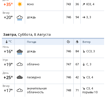
+35°
743
36
ясно
ЮЗ,
4
Вечер
+20°
746
94
дождь
З,
3
Завтра,
Суббота, 8 Августа
°C
Погода
Ветер
Ночь
+16°
746
84
дождь
ССЗ,
3
Утро
+19°
747
67
облачно
С,
3
День
+25°
746
42
пасмурно
СЗ,
4
Вечер
значительная
СЗ,
4
+17°
748
71
облачность
порывы 10