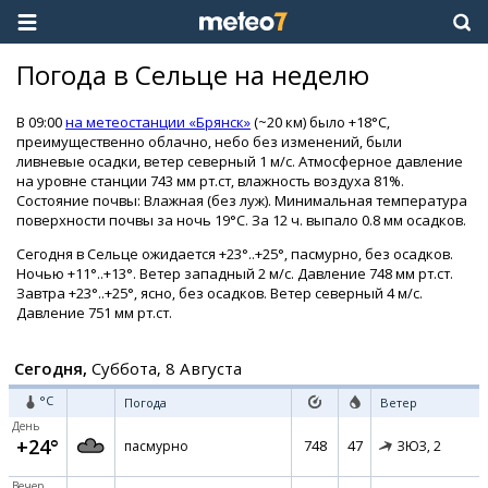
Погода в Сельце на неделю
В 09:00
на метеостанции «Брянск»
(~20 км) было +18°C,
преимущественно облачно, небо без изменений, были
ливневые осадки, ветер северный 1 м/с. Атмосферное давление
на уровне станции 743 мм рт.ст, влажность воздуха 81%.
Состояние почвы: Влажная (без луж). Минимальная температура
поверхности почвы за ночь 19°C. За 12 ч. выпало 0.8 мм осадков.
Сегодня в Сельце ожидается +23°..+25°, пасмурно, без осадков.
Ночью +11°..+13°. Ветер западный 2 м/с. Давление 748 мм рт.ст.
Завтра +23°..+25°, ясно, без осадков. Ветер северный 4 м/с.
Давление 751 мм рт.ст.
Сегодня,
Суббота, 8 Августа
°C
Погода
Ветер
День
+24°
748
47
пасмурно
ЗЮЗ,
2
Вечер