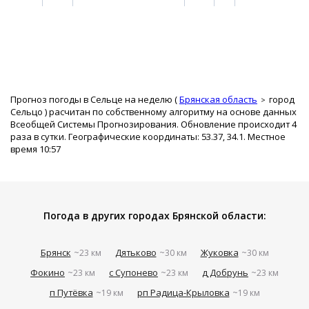
Прогноз погоды в Сельце на неделю (
Брянская область
город
Сельцо
) расчитан по собственному алгоритму на основе данных
Всеобщей Системы Прогнозирования. Обновление происходит 4
раза в сутки. Географические координаты: 53.37, 34.1. Местное
время 10:57
Погода в других городах Брянской области:
Брянск
Дятьково
Жуковка
~23 км
~30 км
~30 км
Фокино
с Супонево
д Добрунь
~23 км
~23 км
~23 км
п Путёвка
рп Радица-Крыловка
~19 км
~19 км