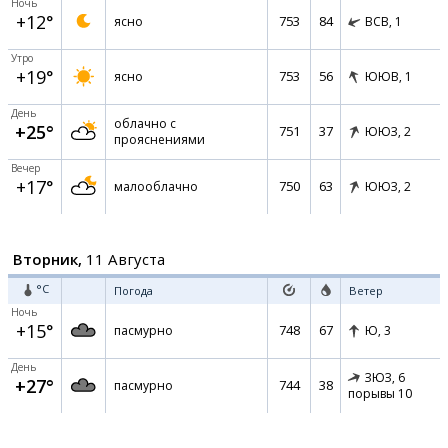
Ночь
+12°
753
84
ясно
ВСВ,
1
Утро
+19°
753
56
ясно
ЮЮВ,
1
День
облачно с
+25°
751
37
ЮЮЗ,
2
прояснениями
Вечер
+17°
750
63
малооблачно
ЮЮЗ,
2
Вторник,
11 Августа
°C
Погода
Ветер
Ночь
+15°
748
67
пасмурно
Ю,
3
День
ЗЮЗ,
6
+27°
744
38
пасмурно
порывы 10