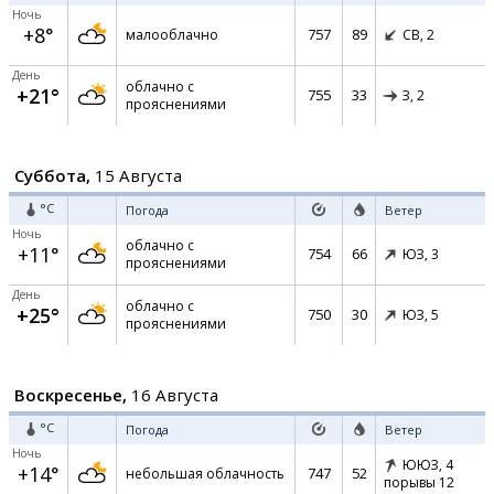
Ночь
+8°
757
89
малооблачно
СВ,
2
День
облачно с
+21°
755
33
З,
2
прояснениями
Суббота,
15 Августа
°C
Погода
Ветер
Ночь
облачно с
+11°
754
66
ЮЗ,
3
прояснениями
День
облачно с
+25°
750
30
ЮЗ,
5
прояснениями
Воскресенье,
16 Августа
°C
Погода
Ветер
Ночь
ЮЮЗ,
4
+14°
747
52
небольшая облачность
порывы 12