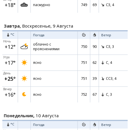
+18°
749
69
пасмурно
СЗ,
4
Завтра,
Воскресенье, 9 Августа
°C
Погода
Ветер
Ночь
облачно с
+12°
750
90
СЗ,
3
прояснениями
Утро
+17°
751
62
ясно
С,
4
День
+25°
751
39
ясно
ССЗ,
4
Вечер
+16°
752
67
ясно
С,
3
Понедельник,
10 Августа
°C
Погода
Ветер