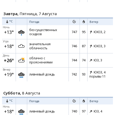
Завтра,
Пятница, 7 Августа
°C
Погода
Ветер
Ночь
без существенных
+13°
747
95
ЮЮЗ,
2
осадков
Утро
значительная
+18°
746
87
ЮЮЗ,
3
облачность
День
облачно с
+26°
744
74
ЮЗ,
3
прояснениями
Вечер
ЮЮЗ,
4
+19°
742
93
ливневый дождь
порывы 11
Суббота,
8 Августа
°C
Погода
Ветер
Ночь
+18°
740
97
ливневый дождь
ЮЗ,
4