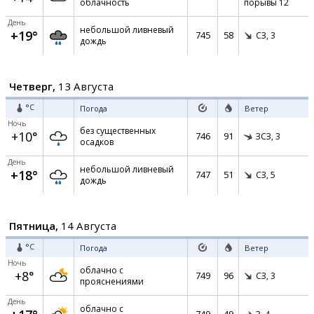
облачность
порывы 12
День
небольшой ливневый
+19°
745
58
СЗ,
3
дождь
Четверг,
13 Августа
°C
Погода
Ветер
Ночь
без существенных
+10°
746
91
ЗСЗ,
3
осадков
День
небольшой ливневый
+18°
747
51
СЗ,
5
дождь
Пятница,
14 Августа
°C
Погода
Ветер
Ночь
облачно с
+8°
749
96
СЗ,
3
прояснениями
День
облачно с