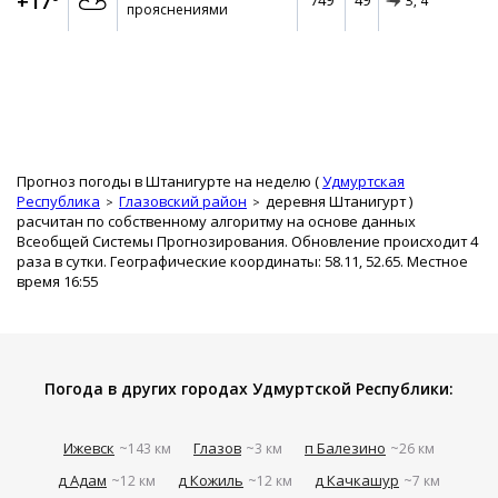
+17°
749
49
З,
4
прояснениями
Прогноз погоды в Штанигурте на неделю (
Удмуртская
Республика
Глазовский район
деревня Штанигурт
)
расчитан по собственному алгоритму на основе данных
Всеобщей Системы Прогнозирования. Обновление происходит 4
раза в сутки. Географические координаты: 58.11, 52.65. Местное
время 16:55
Погода в других городах Удмуртской Республики:
Ижевск
Глазов
п Балезино
~143 км
~3 км
~26 км
д Адам
д Кожиль
д Качкашур
~12 км
~12 км
~7 км