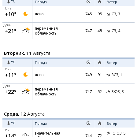
°C
Погода
Ветер
Ночь
+10°
745
95
ясно
СЗ,
3
День
переменная
+21°
747
48
СЗ,
4
облачность
Вторник,
11 Августа
°C
Погода
Ветер
Ночь
+11°
749
91
ясно
ЗСЗ,
1
День
переменная
+22°
747
52
ЗЮЗ,
3
облачность
Среда,
12 Августа
°C
Погода
Ветер
Ночь
значительная
ЮЮЗ,
5
+14°
744
72