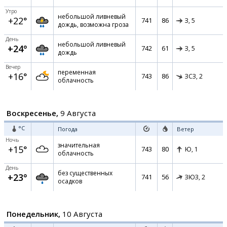
Утро
небольшой ливневый
+22°
741
86
З,
5
дождь, возможна гроза
День
небольшой ливневый
+24°
742
61
З,
5
дождь
Вечер
переменная
+16°
743
86
ЗСЗ,
2
облачность
Воскресенье,
9 Августа
°C
Погода
Ветер
Ночь
значительная
+15°
743
80
Ю,
1
облачность
День
без существенных
+23°
741
56
ЗЮЗ,
2
осадков
Понедельник,
10 Августа