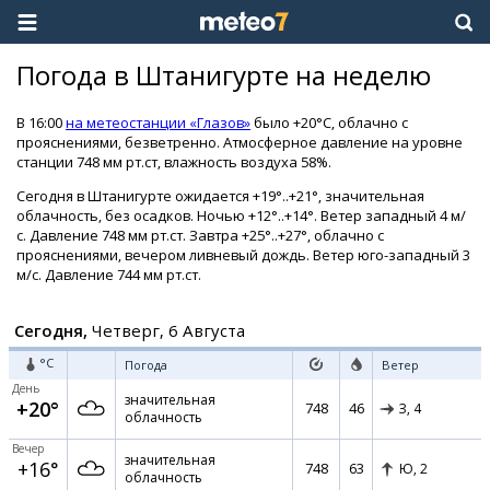
Погода в Штанигурте на неделю
В 16:00
на метеостанции «Глазов»
было +20°C, облачно с
прояснениями, безветренно. Атмосферное давление на уровне
станции 748 мм рт.ст, влажность воздуха 58%.
Сегодня в Штанигурте ожидается +19°..+21°, значительная
облачность, без осадков. Ночью +12°..+14°. Ветер западный 4 м/
с. Давление 748 мм рт.ст. Завтра +25°..+27°, облачно с
прояснениями, вечером ливневый дождь. Ветер юго-западный 3
м/с. Давление 744 мм рт.ст.
Сегодня,
Четверг, 6 Августа
°C
Погода
Ветер
День
значительная
+20°
748
46
З,
4
облачность
Вечер
значительная
+16°
748
63
Ю,
2
облачность