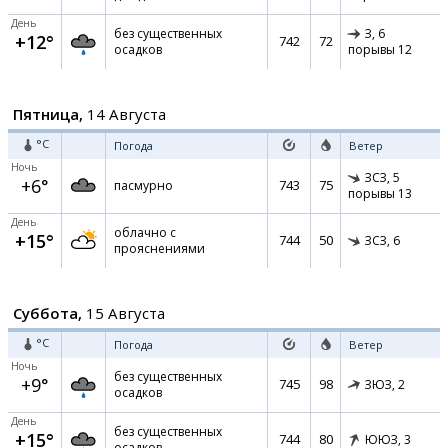
День
без существенных
З,
6
+12°
742
72
осадков
порывы 12
Пятница,
14 Августа
°C
Погода
Ветер
Ночь
ЗСЗ,
5
+6°
743
75
пасмурно
порывы 13
День
облачно с
+15°
744
50
ЗСЗ,
6
прояснениями
Суббота,
15 Августа
°C
Погода
Ветер
Ночь
без существенных
+9°
745
98
ЗЮЗ,
2
осадков
День
без существенных
+15°
744
80
ЮЮЗ,
3
осадков