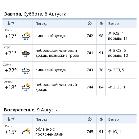
Завтра,
Суббота, 8 Августа
°C
Погода
Ветер
Ночь
ЮЗ,
4
+17°
742
98
ливневый дождь
порывы 11
Утро
небольшой ливневый
ЗЮЗ,
6
+21°
741
91
дождь, возможна гроза
порывы 10
День
+22°
743
78
ливневый дождь
ЗСЗ,
5
Вечер
небольшой ливневый
+18°
744
84
ЗЮЗ,
1
дождь
Воскресенье,
9 Августа
°C
Погода
Ветер
Ночь
облачно с
+15°
745
91
Ю,
1
прояснениями