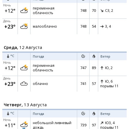
Ночь
переменная
+12°
748
70
СЗ,
2
облачность
День
+23°
748
54
малооблачно
З,
4
Среда,
12 Августа
°C
Погода
Ветер
Ночь
переменная
+12°
747
89
Ю,
2
облачность
День
Ю,
6
+23°
741
57
облачно
порывы 11
Четверг,
13 Августа
°C
Погода
Ветер
Ночь
небольшой ливневый
ЮЗ,
4
+11°
739
97
дождь
порывы 11