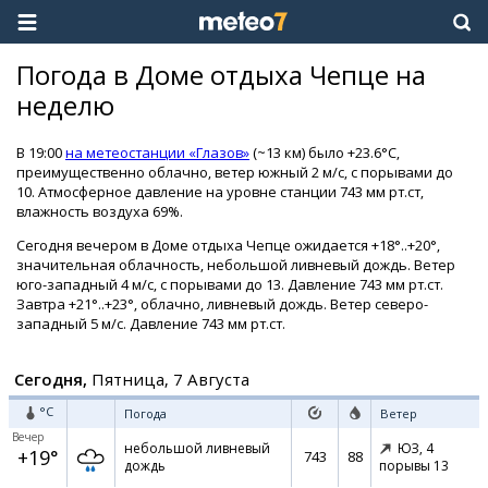
Погода в Доме отдыха Чепце на
неделю
В 19:00
на метеостанции «Глазов»
(~13 км) было +23.6°C,
преимущественно облачно, ветер южный 2 м/с, с порывами до
10. Атмосферное давление на уровне станции 743 мм рт.ст,
влажность воздуха 69%.
Сегодня вечером в Доме отдыха Чепце ожидается +18°..+20°,
значительная облачность, небольшой ливневый дождь. Ветер
юго-западный 4 м/с, с порывами до 13. Давление 743 мм рт.ст.
Завтра +21°..+23°, облачно, ливневый дождь. Ветер северо-
западный 5 м/с. Давление 743 мм рт.ст.
Сегодня,
Пятница, 7 Августа
°C
Погода
Ветер
Вечер
небольшой ливневый
ЮЗ,
4
+19°
743
88
дождь
порывы 13