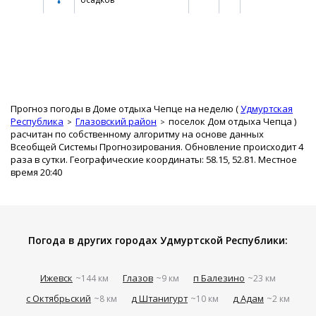
Прогноз погоды в Доме отдыха Чепце на неделю (
Удмуртская
Республика
Глазовский район
поселок Дом отдыха Чепца
)
расчитан по собственному алгоритму на основе данных
Всеобщей Системы Прогнозирования. Обновление происходит 4
раза в сутки. Географические координаты: 58.15, 52.81. Местное
время 20:40
Погода в других городах Удмуртской Республики:
Ижевск
Глазов
п Балезино
~144 км
~9 км
~23 км
с Октябрьский
д Штанигурт
д Адам
~8 км
~10 км
~2 км