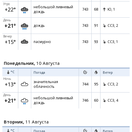
Утро
небольшой ливневый
+22°
743
68
Ю,
1
дождь
День
+21°
743
91
дождь
ССЗ,
2
Вечер
+15°
743
93
пасмурно
ССЗ,
1
Понедельник,
10 Августа
°C
Погода
Ветер
Ночь
значительная
+13°
744
95
ССЗ,
2
облачность
День
небольшой ливневый
+21°
746
60
ССЗ,
4
дождь
Вторник,
11 Августа
°C
Погода
Ветер