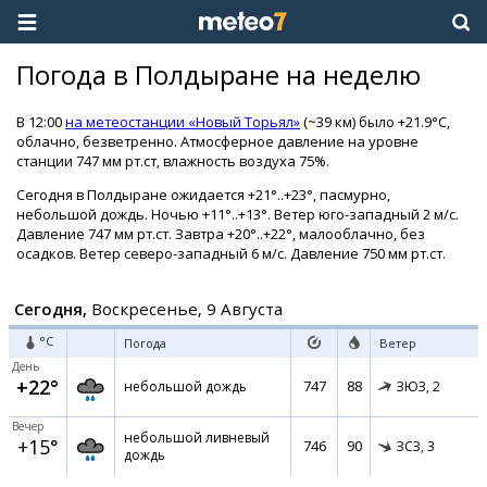
Погода в Полдыране на неделю
В 12:00
на метеостанции «Новый Торьял»
(~39 км) было +21.9°C,
облачно, безветренно. Атмосферное давление на уровне
станции 747 мм рт.ст, влажность воздуха 75%.
Сегодня в Полдыране ожидается +21°..+23°, пасмурно,
небольшой дождь. Ночью +11°..+13°. Ветер юго-западный 2 м/с.
Давление 747 мм рт.ст. Завтра +20°..+22°, малооблачно, без
осадков. Ветер северо-западный 6 м/с. Давление 750 мм рт.ст.
Сегодня,
Воскресенье, 9 Августа
°C
Погода
Ветер
День
+22°
747
88
небольшой дождь
ЗЮЗ,
2
Вечер
небольшой ливневый
+15°
746
90
ЗСЗ,
3
дождь