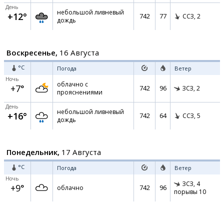
День
небольшой ливневый
+12°
742
77
ССЗ,
2
дождь
Воскресенье,
16 Августа
°C
Погода
Ветер
Ночь
облачно с
+7°
742
96
ЗСЗ,
2
прояснениями
День
небольшой ливневый
+16°
742
64
ССЗ,
5
дождь
Понедельник,
17 Августа
°C
Погода
Ветер
Ночь
ЗСЗ,
4
+9°
742
96
облачно
порывы 10