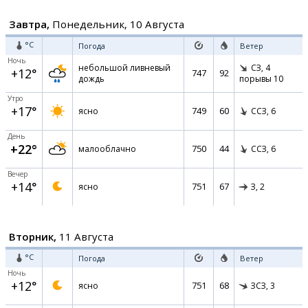
Завтра,
Понедельник, 10 Августа
°C
Погода
Ветер
Ночь
небольшой ливневый
СЗ,
4
+12°
747
92
дождь
порывы 10
Утро
+17°
749
60
ясно
ССЗ,
6
День
+22°
750
44
малооблачно
ССЗ,
6
Вечер
+14°
751
67
ясно
З,
2
Вторник,
11 Августа
°C
Погода
Ветер
Ночь
+12°
751
68
ясно
ЗСЗ,
3