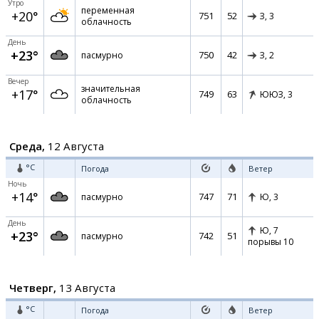
Утро
переменная
+20°
751
52
З,
3
облачность
День
+23°
750
42
пасмурно
З,
2
Вечер
значительная
+17°
749
63
ЮЮЗ,
3
облачность
Среда,
12 Августа
°C
Погода
Ветер
Ночь
+14°
747
71
пасмурно
Ю,
3
День
Ю,
7
+23°
742
51
пасмурно
порывы 10
Четверг,
13 Августа
°C
Погода
Ветер