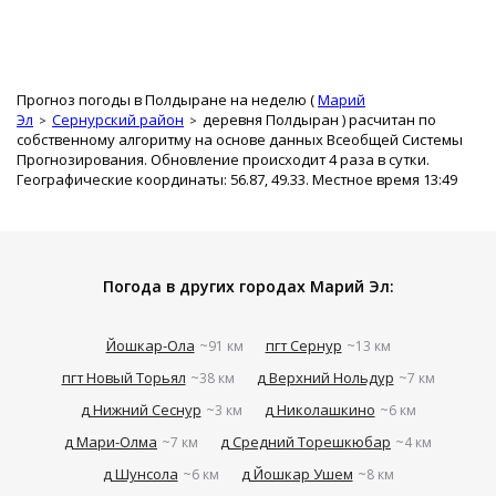
Прогноз погоды в Полдыране на неделю (
Марий
Эл
Сернурский район
деревня Полдыран
) расчитан по
собственному алгоритму на основе данных Всеобщей Системы
Прогнозирования. Обновление происходит 4 раза в сутки.
Географические координаты: 56.87, 49.33. Местное время 13:49
Погода в других городах Марий Эл:
Йошкар-Ола
пгт Сернур
~91 км
~13 км
пгт Новый Торьял
д Верхний Нольдур
~38 км
~7 км
д Нижний Сеснур
д Николашкино
~3 км
~6 км
д Мари-Олма
д Средний Торешкюбар
~7 км
~4 км
д Шунсола
д Йошкар Ушем
~6 км
~8 км