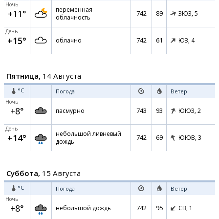
Ночь
переменная
+11°
742
89
ЗЮЗ,
5
облачность
День
+15°
742
61
облачно
ЮЗ,
4
Пятница,
14 Августа
°C
Погода
Ветер
Ночь
+8°
743
93
пасмурно
ЮЮЗ,
2
День
небольшой ливневый
+14°
742
69
ЮЮВ,
3
дождь
Суббота,
15 Августа
°C
Погода
Ветер
Ночь
+8°
742
95
небольшой дождь
СВ,
1