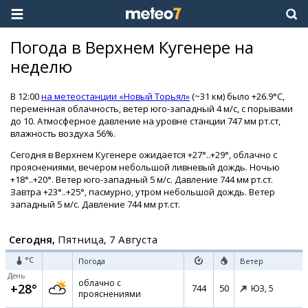
Погода в Верхнем Кугенере на
неделю
В 12:00
на метеостанции «Новый Торьял»
(~31 км) было +26.9°C,
переменная облачность, ветер юго-западный 4 м/с, с порывами
до 10. Атмосферное давление на уровне станции 747 мм рт.ст,
влажность воздуха 56%.
Сегодня в Верхнем Кугенере ожидается +27°..+29°, облачно с
прояснениями, вечером небольшой ливневый дождь. Ночью
+18°..+20°. Ветер юго-западный 5 м/с. Давление 744 мм рт.ст.
Завтра +23°..+25°, пасмурно, утром небольшой дождь. Ветер
западный 5 м/с. Давление 744 мм рт.ст.
Сегодня,
Пятница, 7 Августа
°C
Погода
Ветер
День
облачно с
+28°
744
50
ЮЗ,
5
прояснениями