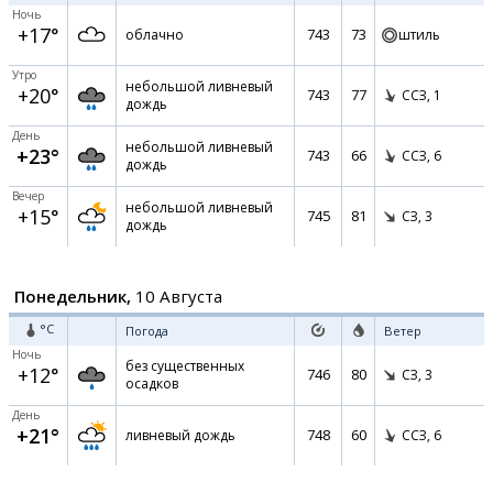
Ночь
+17°
743
73
облачно
штиль
Утро
небольшой ливневый
+20°
743
77
ССЗ,
1
дождь
День
небольшой ливневый
+23°
743
66
ССЗ,
6
дождь
Вечер
небольшой ливневый
+15°
745
81
СЗ,
3
дождь
Понедельник,
10 Августа
°C
Погода
Ветер
Ночь
без существенных
+12°
746
80
СЗ,
3
осадков
День
+21°
748
60
ливневый дождь
ССЗ,
6