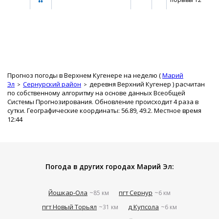
Прогноз погоды в Верхнем Кугенере на неделю (
Марий
Эл
Сернурский район
деревня Верхний Кугенер
) расчитан
по собственному алгоритму на основе данных Всеобщей
Системы Прогнозирования. Обновление происходит 4 раза в
сутки. Географические координаты: 56.89, 49.2. Местное время
12:44
Погода в других городах Марий Эл:
Йошкар-Ола
пгт Сернур
~85 км
~6 км
пгт Новый Торьял
д Купсола
~31 км
~6 км