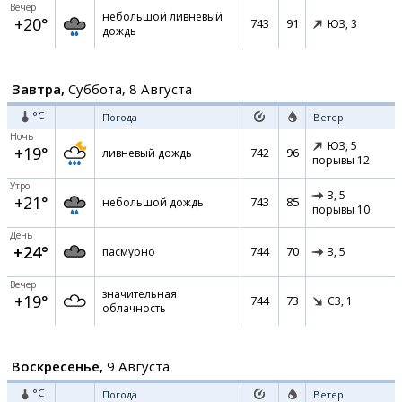
Вечер
небольшой ливневый
+20°
743
91
ЮЗ,
3
дождь
Завтра,
Суббота, 8 Августа
°C
Погода
Ветер
Ночь
ЮЗ,
5
+19°
742
96
ливневый дождь
порывы 12
Утро
З,
5
+21°
743
85
небольшой дождь
порывы 10
День
+24°
744
70
пасмурно
З,
5
Вечер
значительная
+19°
744
73
СЗ,
1
облачность
Воскресенье,
9 Августа
°C
Погода
Ветер