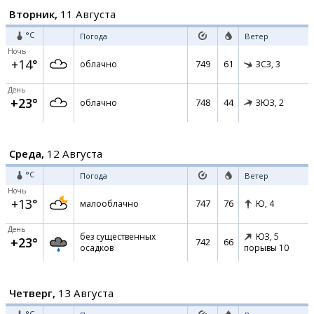
Вторник,
11 Августа
°C
Погода
Ветер
Ночь
+14°
749
61
облачно
ЗСЗ,
3
День
+23°
748
44
облачно
ЗЮЗ,
2
Среда,
12 Августа
°C
Погода
Ветер
Ночь
+13°
747
76
малооблачно
Ю,
4
День
без существенных
ЮЗ,
5
+23°
742
66
осадков
порывы 10
Четверг,
13 Августа
°C