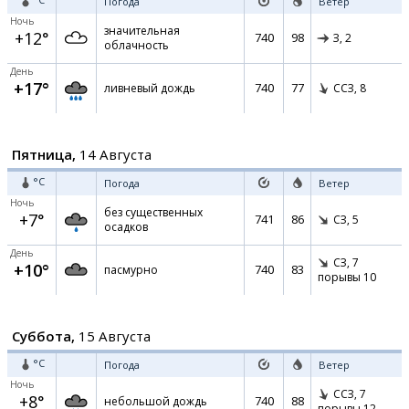
Погода
Ветер
Ночь
значительная
+12°
740
98
З,
2
облачность
День
+17°
740
77
ливневый дождь
ССЗ,
8
Пятница,
14 Августа
°C
Погода
Ветер
Ночь
без существенных
+7°
741
86
СЗ,
5
осадков
День
СЗ,
7
+10°
740
83
пасмурно
порывы 10
Суббота,
15 Августа
°C
Погода
Ветер
Ночь
ССЗ,
7
+8°
740
88
небольшой дождь
порывы 12