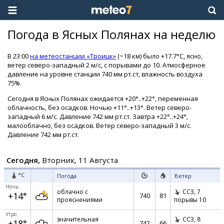
Погода в Ясных Полянах на неделю
В 23:00
на метеостанции «Троицк»
(~18 км) было +17.7°C, ясно,
ветер северо-западный 2 м/с, с порывами до 10. Атмосферное
давление на уровне станции 740 мм рт.ст, влажность воздуха
75%.
Сегодня в Ясных Полянах ожидается +20°..+22°, переменная
облачность, без осадков. Ночью +11°..+13°. Ветер северо-
западный 6 м/с. Давление 742 мм рт.ст. Завтра +22°..+24°,
малооблачно, без осадков. Ветер северо-западный 3 м/с.
Давление 742 мм рт.ст.
Сегодня,
Вторник, 11 Августа
°C
Погода
Ветер
Ночь
облачно с
ССЗ,
7
+14°
740
81
прояснениями
порывы 10
Утро
значительная
ССЗ,
8
+18°
742
66