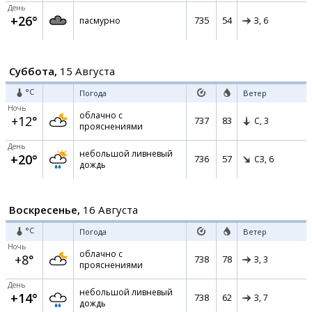
День
+26°
735
54
пасмурно
З,
6
Суббота,
15 Августа
°C
Погода
Ветер
Ночь
облачно с
+12°
737
83
С,
3
прояснениями
День
небольшой ливневый
+20°
736
57
СЗ,
6
дождь
Воскресенье,
16 Августа
°C
Погода
Ветер
Ночь
облачно с
+8°
738
78
З,
3
прояснениями
День
небольшой ливневый
+14°
738
62
З,
7
дождь