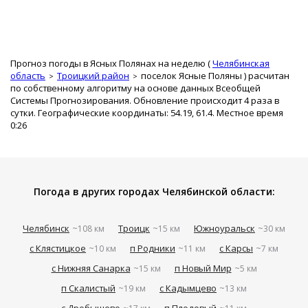
Прогноз погоды в Ясных Полянах на неделю (
Челябинская
область
Троицкий район
поселок Ясные Поляны
) расчитан
по собственному алгоритму на основе данных Всеобщей
Системы Прогнозирования. Обновление происходит 4 раза в
сутки. Географические координаты: 54.19, 61.4. Местное время
0:26
Погода в других городах Челябинской области:
Челябинск
Троицк
Южноуральск
~108 км
~15 км
~30 км
с Клястицкое
п Родники
с Карсы
~10 км
~11 км
~7 км
с Нижняя Санарка
п Новый Мир
~15 км
~5 км
п Скалистый
с Кадымцево
~19 км
~13 км