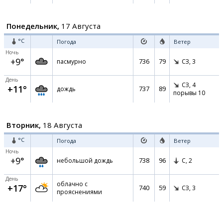
Понедельник,
17 Августа
°C
Погода
Ветер
Ночь
+9°
736
79
пасмурно
СЗ,
3
День
СЗ,
4
+11°
737
89
дождь
порывы 10
Вторник,
18 Августа
°C
Погода
Ветер
Ночь
+9°
738
96
небольшой дождь
С,
2
День
облачно с
+17°
740
59
СЗ,
3
прояснениями