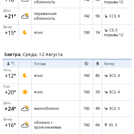
облачность
порывы 12
День
переменная
+21°
742
56
ССЗ,
6
облачность
Вечер
СЗ,
5
+15°
743
74
ясно
порывы 12
Завтра,
Среда, 12 Августа
°C
Погода
Ветер
Ночь
+12°
743
85
ясно
ЗСЗ,
4
Утро
+20°
743
59
ясно
ЗСЗ,
4
День
+24°
742
49
малооблачно
ЗСЗ,
3
Вечер
облачно с
+16°
742
66
Ю,
3
прояснениями