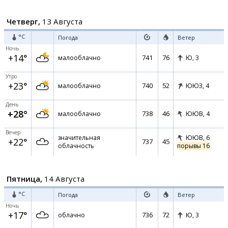
Четверг,
13 Августа
°C
Погода
Ветер
Ночь
+14°
741
76
малооблачно
Ю,
3
Утро
+23°
740
52
малооблачно
ЮЮЗ,
4
День
+28°
738
46
малооблачно
ЮЮВ,
4
Вечер
значительная
ЮЮВ,
6
+22°
737
45
облачность
порывы 16
Пятница,
14 Августа
°C
Погода
Ветер
Ночь
+17°
736
72
облачно
Ю,
3