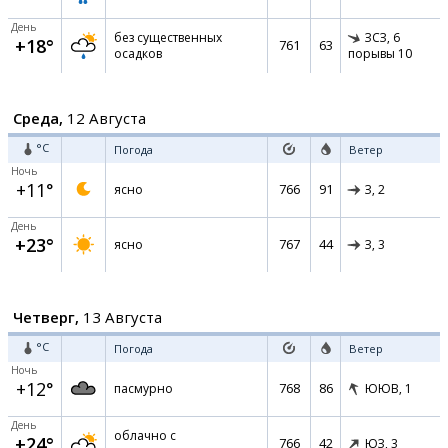
День
без существенных
ЗСЗ,
6
+18°
761
63
осадков
порывы 10
Среда,
12 Августа
°C
Погода
Ветер
Ночь
+11°
766
91
ясно
З,
2
День
+23°
767
44
ясно
З,
3
Четверг,
13 Августа
°C
Погода
Ветер
Ночь
+12°
768
86
пасмурно
ЮЮВ,
1
День
облачно с
+24°
766
42
ЮЗ,
3