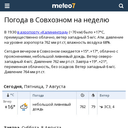
Погода в Совхозном на неделю
В 19:30
в аэропорту «Калининград»
(~70 км) было +17°C,
преимущественно облачно, ветер западный 5 м/с. Атм. давление
на уровне аэропорта 762 мм рт.ст, влажность воздуха 68%.
Сегодня вечером в Совхозном ожидается +15°..+17°, облачно с
прояснениями, небольшой ливневый дождь. Ветер северо-
западный 4 м/с. Давление 762 мм рт.ст. Завтра +19°..+21°,
переменная облачность, без осадков. Ветер западный 6 м/с.
Давление 764 мм рт.ст.
Сегодня,
Пятница, 7 Августа
°C
Погода
Ветер
Вечер
небольшой ливневый
+16°
762
79
ЗСЗ,
4
дождь
Завтра,
Суббота, 8 Августа