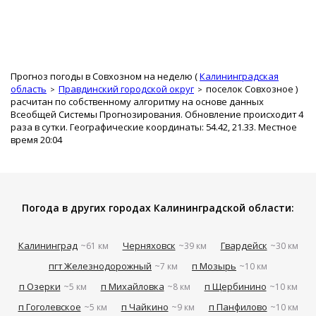
Прогноз погоды в Совхозном на неделю (
Калининградская
область
Правдинский городской округ
поселок Совхозное
)
расчитан по собственному алгоритму на основе данных
Всеобщей Системы Прогнозирования. Обновление происходит 4
раза в сутки. Географические координаты: 54.42, 21.33. Местное
время 20:04
Погода в других городах Калининградской области:
Калининград
Черняховск
Гвардейск
~61 км
~39 км
~30 км
пгт Железнодорожный
п Мозырь
~7 км
~10 км
п Озерки
п Михайловка
п Щербинино
~5 км
~8 км
~10 км
п Гоголевское
п Чайкино
п Панфилово
~5 км
~9 км
~10 км