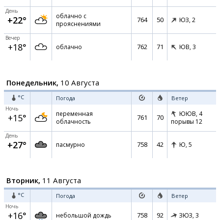
День
облачно с
+22°
764
50
ЮЗ,
2
прояснениями
Вечер
+18°
762
71
облачно
ЮВ,
3
Понедельник,
10 Августа
°C
Погода
Ветер
Ночь
переменная
ЮЮВ,
4
+15°
761
70
облачность
порывы 12
День
+27°
758
42
пасмурно
Ю,
5
Вторник,
11 Августа
°C
Погода
Ветер
Ночь
+16°
758
92
небольшой дождь
ЗЮЗ,
3