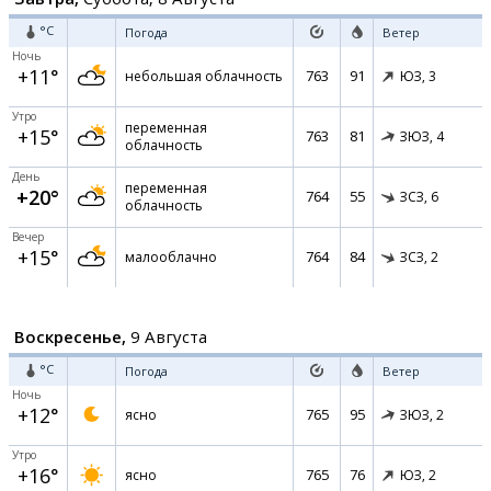
°C
Погода
Ветер
Ночь
+11°
763
91
небольшая облачность
ЮЗ,
3
Утро
переменная
+15°
763
81
ЗЮЗ,
4
облачность
День
переменная
+20°
764
55
ЗСЗ,
6
облачность
Вечер
+15°
764
84
малооблачно
ЗСЗ,
2
Воскресенье,
9 Августа
°C
Погода
Ветер
Ночь
+12°
765
95
ясно
ЗЮЗ,
2
Утро
+16°
765
76
ясно
ЮЗ,
2