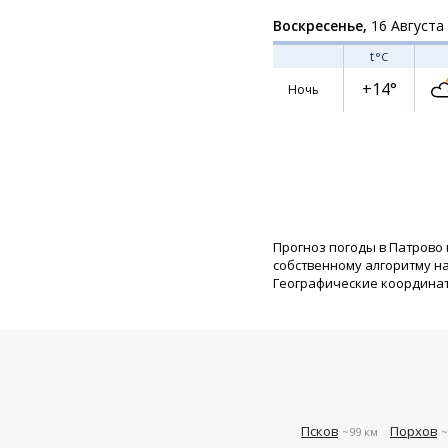
Воскресенье,
16 Августа
t
°C
+14°
Ночь
Прогноз погоды в Патрово 
собственному алгоритму н
Географические координаты:
Псков
Порхов
~99 км
~