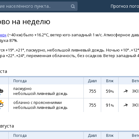
Прогноз пог
ово на неделю
но»
(~40 км) было +16.2°C, ветер юго-западный 1 м/с. Атмосферное да
духа 87%.
я +19°..+21°, пасмурно, небольшой ливневый дождь. Ночью +10°..+12°
тра +22°..+24°, переменная облачность, без осадков. Ветер западный 4 
уста
Погода
Давл
Влж
Вет
пасмурно
755
59
ЗЮ
%
небольшой ливневый дождь
облачно с прояснениями
755
91
ЗЮ
%
небольшой ливневый дождь
Августа
Погода
Давл
Влж
Вет