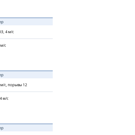
ер
З,
4
м/с
м/с
ер
м/с,
порывы 12
4
м/с
ер