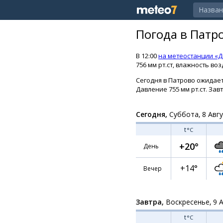
Погода в Патр
В 12:00
на метеостанции «Д
756 мм рт.ст, влажность воз
Сегодня в Патрово ожидаетс
Давление 755 мм рт.ст. Зав
Сегодня,
Суббота, 8 Авг
t
°C
+20°
День
+14°
Вечер
Завтра,
Воскресенье, 9 
t
°C