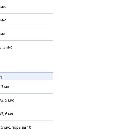
м/с
м/с
м/с
З,
3
м/с
ер
,
3
м/с
З,
5
м/с
З,
6
м/с
,
5
м/с,
порывы 10