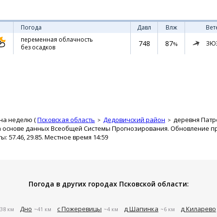
Погода
Давл
Влж
Вет
переменная облачность
748
87
ЗЮ
%
без осадков
на неделю (
Псковская область
Дедовичский район
деревня Патр
а основе данных Всеобщей Системы Прогнозирования. Обновление про
 57.46, 29.85. Местное время 14:59
Погода в других городах Псковской области:
Дно
с Пожеревицы
д Шапинка
д Киларево
38 км
~41 км
~4 км
~6 км