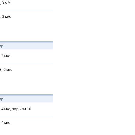
,
3
м/с
,
3
м/с
ер
,
2
м/с
З,
6
м/с
ер
,
4
м/с,
порывы 10
,
4
м/с