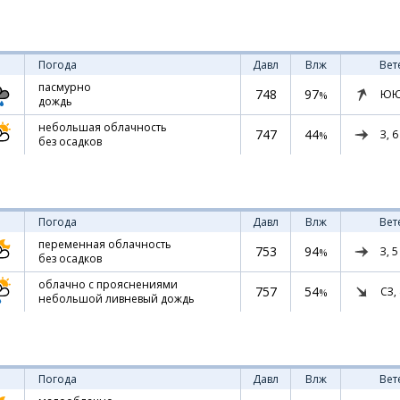
Погода
Давл
Влж
Вет
пасмурно
748
97
ЮЮ
%
дождь
небольшая облачность
747
44
З,
6
%
без осадков
Погода
Давл
Влж
Вет
переменная облачность
753
94
З,
5
%
без осадков
облачно с прояснениями
757
54
СЗ,
%
небольшой ливневый дождь
Погода
Давл
Влж
Вет