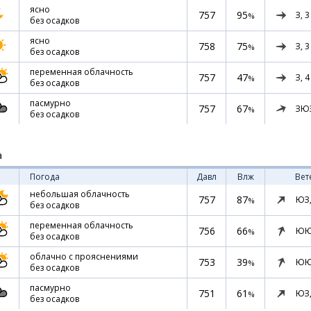
ясно
757
95
З,
3
%
без осадков
ясно
758
75
З,
3
%
без осадков
переменная облачность
757
47
З,
4
%
без осадков
пасмурно
757
67
ЗЮ
%
без осадков
а
Погода
Давл
Влж
Вет
небольшая облачность
757
87
ЮЗ
%
без осадков
переменная облачность
756
66
ЮЮ
%
без осадков
облачно с прояснениями
753
39
ЮЮ
%
без осадков
пасмурно
751
61
ЮЗ
%
без осадков