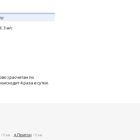
ер
З,
3
м/с
ово
) расчитан по
исходит 4 раза в сутки.
д Пригон
~3 км
~5 км