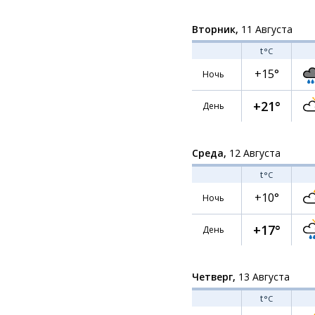
Вторник,
11 Августа
t
°C
+15°
Ночь
+21°
День
Среда,
12 Августа
t
°C
+10°
Ночь
+17°
День
Четверг,
13 Августа
t
°C