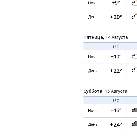
+9°
Ночь
+20°
День
Пятница,
14 Августа
t
°C
+10°
Ночь
+22°
День
Суббота,
15 Августа
t
°C
+16°
Ночь
+24°
День