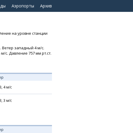
оды
Аэропорты
Архив
вление на уровне станции
. Ветер западный 4 м/с.
м/с. Давление 757 мм рт.ст.
ер
З,
4
м/с
З,
3
м/с
ер