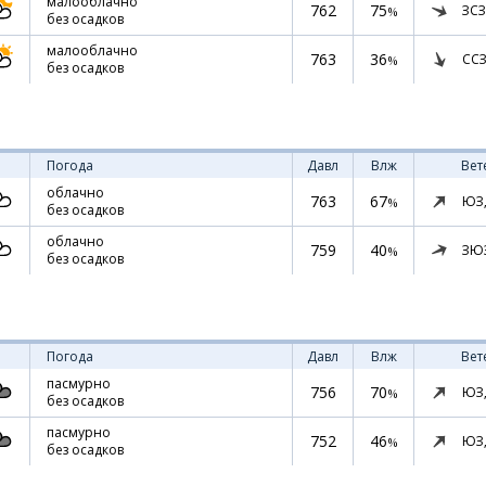
малооблачно
762
75
ЗСЗ
%
без осадков
малооблачно
763
36
ССЗ
%
без осадков
Погода
Давл
Влж
Вет
облачно
763
67
ЮЗ
%
без осадков
облачно
759
40
ЗЮ
%
без осадков
Погода
Давл
Влж
Вет
пасмурно
756
70
ЮЗ
%
без осадков
пасмурно
752
46
ЮЗ
%
без осадков