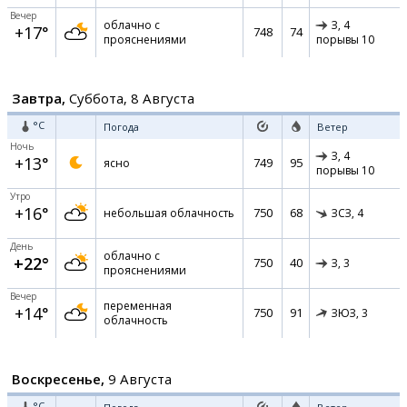
Вечер
облачно с
З,
4
+17°
748
74
прояснениями
порывы 10
Завтра,
Суббота, 8 Августа
°C
Погода
Ветер
Ночь
З,
4
+13°
749
95
ясно
порывы 10
Утро
+16°
750
68
небольшая облачность
ЗСЗ,
4
День
облачно с
+22°
750
40
З,
3
прояснениями
Вечер
переменная
+14°
750
91
ЗЮЗ,
3
облачность
Воскресенье,
9 Августа
°C