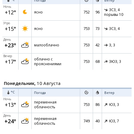
Погода
Ветер
Ночь
ЗСЗ,
4
+12°
752
96
ясно
порывы 10
Утро
+15°
753
73
ясно
ЗСЗ,
4
День
+23°
753
42
малооблачно
З,
3
Вечер
облачно с
+17°
753
68
ЗЮЗ,
3
прояснениями
Понедельник,
10 Августа
°C
Погода
Ветер
Ночь
переменная
+13°
753
86
ЮЗ,
3
облачность
День
переменная
+24°
749
40
ЮЗ,
7
облачность