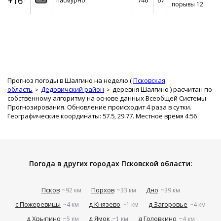
+16°
746
67
пасмурно
порывы 12
Прогноз погоды в Шалгино на неделю (
Псковская
область
Дедовичский район
деревня Шалгино
) расчитан по
собственному алгоритму на основе данных Всеобщей Системы
Прогнозирования. Обновление происходит 4 раза в сутки.
Географические координаты: 57.5, 29.77. Местное время 4:56
Погода в других городах Псковской области:
Псков
Порхов
Дно
~92 км
~33 км
~39 км
с Пожеревицы
д Князево
д Загоровье
~4 км
~1 км
~4 км
д Хрыпино
д Ямок
д Головкино
~5 км
~1 км
~4 км