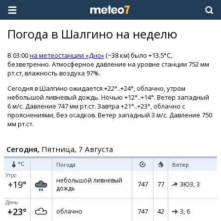
Погода в Шалгино на неделю
В 03:00
на метеостанции «Дно»
(~38 км) было +13.5°C,
безветренно. Атмосферное давление на уровне станции 752 мм
рт.ст, влажность воздуха 97%.
Сегодня в Шалгино ожидается +22°..+24°, облачно, утром
небольшой ливневый дождь. Ночью +12°..+14°. Ветер западный
6 м/с. Давление 747 мм рт.ст. Завтра +21°..+23°, облачно с
прояснениями, без осадков. Ветер западный 3 м/с. Давление 750
мм рт.ст.
Сегодня,
Пятница, 7 Августа
°C
Погода
Ветер
Утро
небольшой ливневый
+19°
747
77
ЗЮЗ,
3
дождь
День
+23°
747
42
облачно
З,
6