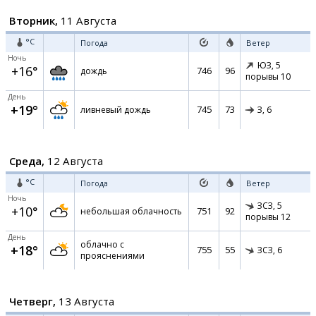
Вторник,
11 Августа
°C
Погода
Ветер
Ночь
ЮЗ,
5
+16°
746
96
дождь
порывы 10
День
+19°
745
73
ливневый дождь
З,
6
Среда,
12 Августа
°C
Погода
Ветер
Ночь
ЗСЗ,
5
+10°
751
92
небольшая облачность
порывы 12
День
облачно с
+18°
755
55
ЗСЗ,
6
прояснениями
Четверг,
13 Августа