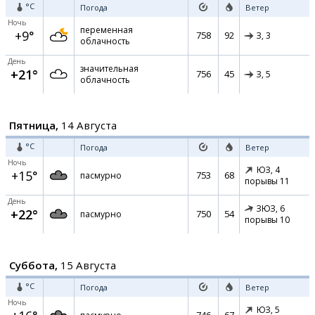
°C
Погода
Ветер
Ночь
переменная
+9°
758
92
З,
3
облачность
День
значительная
+21°
756
45
З,
5
облачность
Пятница,
14 Августа
°C
Погода
Ветер
Ночь
ЮЗ,
4
+15°
753
68
пасмурно
порывы 11
День
ЗЮЗ,
6
+22°
750
54
пасмурно
порывы 10
Суббота,
15 Августа
°C
Погода
Ветер
Ночь
ЮЗ,
5