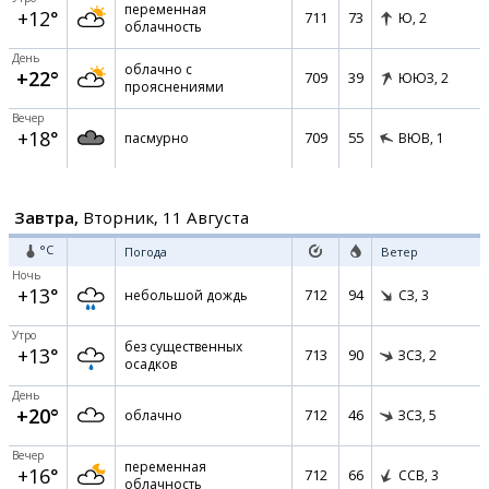
переменная
+12°
711
73
Ю,
2
облачность
День
облачно с
+22°
709
39
ЮЮЗ,
2
прояснениями
Вечер
+18°
709
55
пасмурно
ВЮВ,
1
Завтра,
Вторник, 11 Августа
°C
Погода
Ветер
Ночь
+13°
712
94
небольшой дождь
СЗ,
3
Утро
без существенных
+13°
713
90
ЗСЗ,
2
осадков
День
+20°
712
46
облачно
ЗСЗ,
5
Вечер
переменная
+16°
712
66
ССВ,
3
облачность