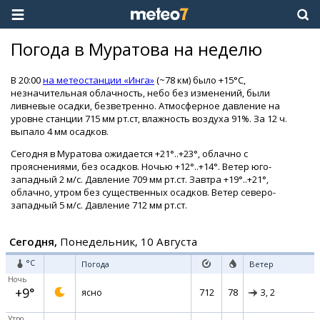
Погода в Муратова на неделю
В 20:00
на метеостанции «Инга»
(~78 км) было +15°C,
незначительная облачность, небо без изменений, были
ливневые осадки, безветренно. Атмосферное давление на
уровне станции 715 мм рт.ст, влажность воздуха 91%. За 12 ч.
выпало 4 мм осадков.
Сегодня в Муратова ожидается +21°..+23°, облачно с
прояснениями, без осадков. Ночью +12°..+14°. Ветер юго-
западный 2 м/с. Давление 709 мм рт.ст. Завтра +19°..+21°,
облачно, утром без существенных осадков. Ветер северо-
западный 5 м/с. Давление 712 мм рт.ст.
Сегодня,
Понедельник, 10 Августа
°C
Погода
Ветер
Ночь
+9°
712
78
ясно
З,
2
Утро