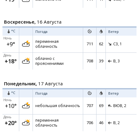
Воскресенье,
16 Августа
°C
Погода
Ветер
Ночь
переменная
+9°
711
62
СЗ,
1
облачность
День
облачно с
+18°
708
39
В,
3
прояснениями
Понедельник,
17 Августа
°C
Погода
Ветер
Ночь
+10°
707
69
небольшая облачность
ВЮВ,
2
День
переменная
+20°
706
46
В,
2
облачность