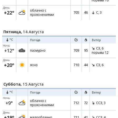
порывы 10
День
облачно с
+22°
705
46
С,
3
прояснениями
Пятница,
14 Августа
°C
Погода
Ветер
Ночь
СЗ,
6
+12°
709
95
пасмурно
порывы 12
День
+20°
710
44
ясно
СЗ,
6
Суббота,
15 Августа
°C
Погода
Ветер
Ночь
облачно с
+9°
712
72
ССЗ,
3
прояснениями
День
+19°
711
41
малооблачно
ССЗ,
4