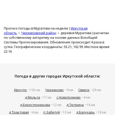
Прогноз погоды в Муратова на неделю (
Иркутская
область
Черемховский район
деревня Муратова
) расчитан
по собственному алгоритму на основе данных Всеобщей
Системы Прогнозирования. Обновление происходит 4 раза в
сутки. Географические координаты: 53.21, 102.99. Местное время
22:16
Погода в других городах Иркутской области:
Иркутск
Черемхово
Свирск
~135 км
~9 км
~29 км
д Мольта
с Новогромово
~17 км
~4 км
д Берестенникова
д Тютрина
~12 км
~18 км
д Трактовая
п Забитуй
д Балухарь
~4 км
~13 км
~18 км