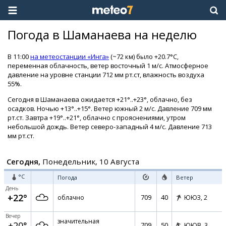
Погода в Шаманаева на неделю
В 11:00
на метеостанции «Инга»
(~72 км) было +20.7°C,
переменная облачность, ветер восточный 1 м/с. Атмосферное
давление на уровне станции 712 мм рт.ст, влажность воздуха
55%.
Сегодня в Шаманаева ожидается +21°..+23°, облачно, без
осадков. Ночью +13°..+15°. Ветер южный 2 м/с. Давление 709 мм
рт.ст. Завтра +19°..+21°, облачно с прояснениями, утром
небольшой дождь. Ветер северо-западный 4 м/с. Давление 713
мм рт.ст.
Сегодня,
Понедельник, 10 Августа
°C
Погода
Ветер
День
+22°
709
40
облачно
ЮЮЗ,
2
Вечер
значительная
+20°
709
50
ЮЮВ,
3