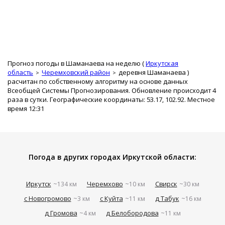
Прогноз погоды в Шаманаева на неделю (
Иркутская
область
Черемховский район
деревня Шаманаева
)
расчитан по собственному алгоритму на основе данных
Всеобщей Системы Прогнозирования. Обновление происходит 4
раза в сутки. Географические координаты: 53.17, 102.92. Местное
время 12:31
Погода в других городах Иркутской области:
Иркутск
Черемхово
Свирск
~134 км
~10 км
~30 км
с Новогромово
с Куйта
д Табук
~3 км
~11 км
~16 км
д Громова
д Белобородова
~4 км
~11 км