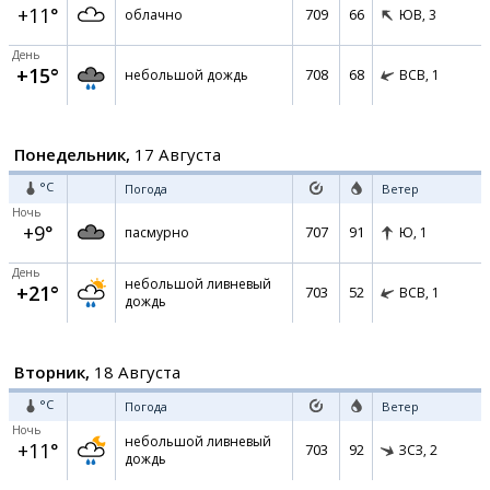
+11°
709
66
облачно
ЮВ,
3
День
+15°
708
68
небольшой дождь
ВСВ,
1
Понедельник,
17 Августа
°C
Погода
Ветер
Ночь
+9°
707
91
пасмурно
Ю,
1
День
небольшой ливневый
+21°
703
52
ВСВ,
1
дождь
Вторник,
18 Августа
°C
Погода
Ветер
Ночь
небольшой ливневый
+11°
703
92
ЗСЗ,
2
дождь