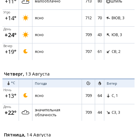
+11°
713
80
малооблачно
штиль
Утро
+14°
712
70
ясно
ВЮВ,
3
День
+24°
709
43
ясно
ЮВ,
3
Вечер
+19°
707
61
ясно
СВ,
2
Четверг,
13 Августа
°C
Погода
Ветер
Ночь
+13°
709
64
ясно
С,
1
День
значительная
+22°
709
44
СЗ,
3
облачность
Пятница,
14 Августа