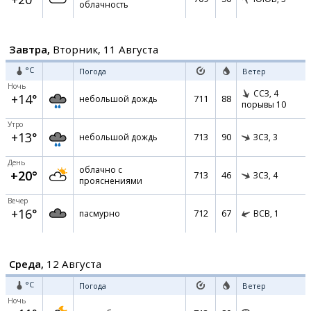
облачность
Завтра,
Вторник, 11 Августа
°C
Погода
Ветер
Ночь
ССЗ,
4
+14°
711
88
небольшой дождь
порывы 10
Утро
+13°
713
90
небольшой дождь
ЗСЗ,
3
День
облачно с
+20°
713
46
ЗСЗ,
4
прояснениями
Вечер
+16°
712
67
пасмурно
ВСВ,
1
Среда,
12 Августа
°C
Погода
Ветер
Ночь