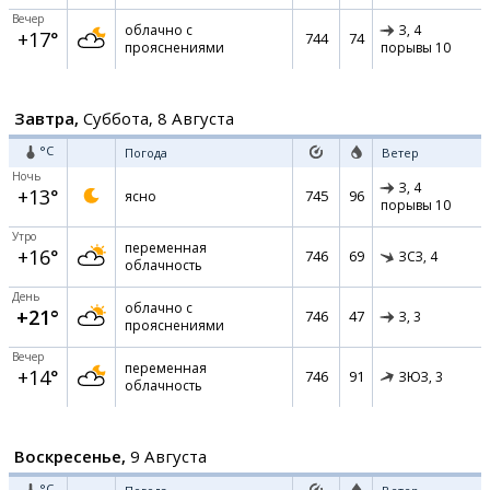
Вечер
облачно с
З,
4
+17°
744
74
прояснениями
порывы 10
Завтра,
Суббота, 8 Августа
°C
Погода
Ветер
Ночь
З,
4
+13°
745
96
ясно
порывы 10
Утро
переменная
+16°
746
69
ЗСЗ,
4
облачность
День
облачно с
+21°
746
47
З,
3
прояснениями
Вечер
переменная
+14°
746
91
ЗЮЗ,
3
облачность
Воскресенье,
9 Августа
°C