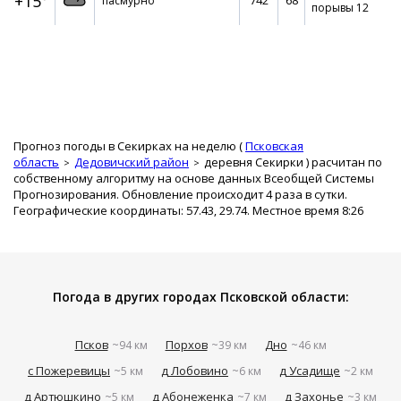
+15°
742
68
пасмурно
порывы 12
Прогноз погоды в Секирках на неделю (
Псковская
область
Дедовичский район
деревня Секирки
) расчитан по
собственному алгоритму на основе данных Всеобщей Системы
Прогнозирования. Обновление происходит 4 раза в сутки.
Географические координаты: 57.43, 29.74. Местное время 8:26
Погода в других городах Псковской области:
Псков
Порхов
Дно
~94 км
~39 км
~46 км
с Пожеревицы
д Лобовино
д Усадище
~5 км
~6 км
~2 км
д Артюшкино
д Абонеженка
д Захонье
~5 км
~7 км
~3 км