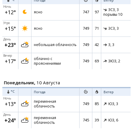
Погода
Ветер
Ночь
ЗСЗ,
3
+12°
747
97
ясно
порывы 10
Утро
+15°
749
71
ясно
ЗСЗ,
3
День
+23°
749
42
небольшая облачность
З,
3
Вечер
облачно с
+17°
749
69
ЗЮЗ,
2
прояснениями
Понедельник,
10 Августа
°C
Погода
Ветер
Ночь
переменная
+13°
749
85
ЮЗ,
3
облачность
День
переменная
+24°
745
39
ЮЗ,
6
облачность