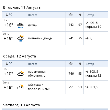
Вторник,
11 Августа
°C
Погода
Ветер
Ночь
ЮЗ,
5
+16°
742
97
дождь
порывы 10
День
+19°
741
75
ливневый дождь
З,
5
Среда,
12 Августа
°C
Погода
Ветер
Ночь
переменная
ЗСЗ,
5
+10°
746
93
облачность
порывы 12
День
облачно с
+18°
751
53
ЗСЗ,
5
прояснениями
Четверг,
13 Августа