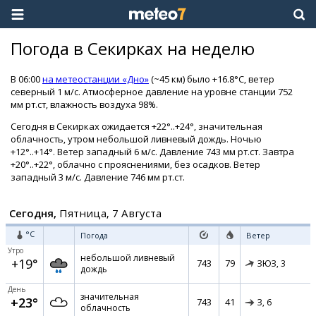
Погода в Секирках на неделю
В 06:00
на метеостанции «Дно»
(~45 км) было +16.8°C, ветер
северный 1 м/с. Атмосферное давление на уровне станции 752
мм рт.ст, влажность воздуха 98%.
Сегодня в Секирках ожидается +22°..+24°, значительная
облачность, утром небольшой ливневый дождь. Ночью
+12°..+14°. Ветер западный 6 м/с. Давление 743 мм рт.ст. Завтра
+20°..+22°, облачно с прояснениями, без осадков. Ветер
западный 3 м/с. Давление 746 мм рт.ст.
Сегодня,
Пятница, 7 Августа
°C
Погода
Ветер
Утро
небольшой ливневый
+19°
743
79
ЗЮЗ,
3
дождь
День
значительная
+23°
743
41
З,
6
облачность