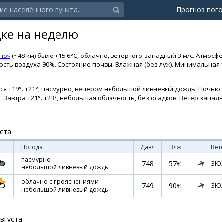
Прогноз пог
дке на неделю
но»
(~48 км) было +15.6°C, облачно, ветер юго-западный 3 м/с. Атмос
жность воздуха 90%. Состояние почвы: Влажная (без луж). Минимальна
ся +19°..+21°, пасмурно, вечером небольшой ливневый дождь. Ночью +
ст. Завтра +21°..+23°, небольшая облачность, без осадков. Ветер запад
уста
Погода
Давл
Влж
Вет
пасмурно
748
57
ЗЮ
%
небольшой ливневый дождь
облачно с прояснениями
749
90
ЗЮ
%
небольшой ливневый дождь
Августа