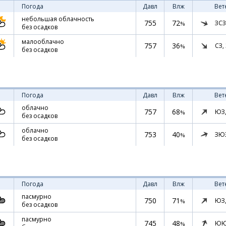
Погода
Давл
Влж
Вет
небольшая облачность
755
72
ЗСЗ
%
без осадков
малооблачно
757
36
СЗ,
%
без осадков
Погода
Давл
Влж
Вет
облачно
757
68
ЮЗ
%
без осадков
облачно
753
40
ЗЮ
%
без осадков
Погода
Давл
Влж
Вет
пасмурно
750
71
ЮЗ
%
без осадков
пасмурно
745
48
ЮЮ
%