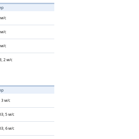
ер
м/с
м/с
м/с
З,
2
м/с
ер
,
3
м/с
З,
5
м/с
З,
6
м/с