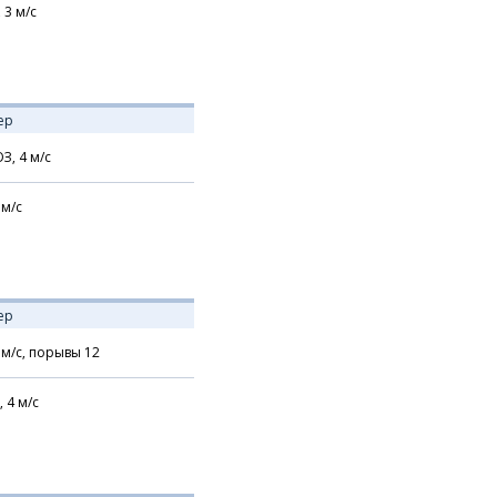
,
3
м/с
ер
З,
4
м/с
м/с
ер
м/с,
порывы 12
,
4
м/с