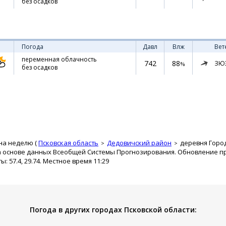
без осадков
Погода
Давл
Влж
Вет
переменная облачность
742
88
ЗЮ
%
без осадков
на неделю (
Псковская область
Дедовичский район
деревня Горо
а основе данных Всеобщей Системы Прогнозирования. Обновление про
 57.4, 29.74. Местное время 11:29
Погода в других городах Псковской области: