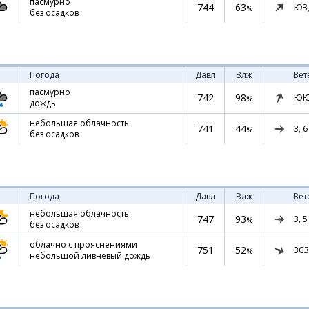
пасмурно
744
63
ЮЗ
%
без осадков
Погода
Давл
Влж
Вет
пасмурно
742
98
ЮЮ
%
дождь
небольшая облачность
741
44
З,
6
%
без осадков
Погода
Давл
Влж
Вет
небольшая облачность
747
93
З,
5
%
без осадков
облачно с прояснениями
751
52
ЗСЗ
%
небольшой ливневый дождь