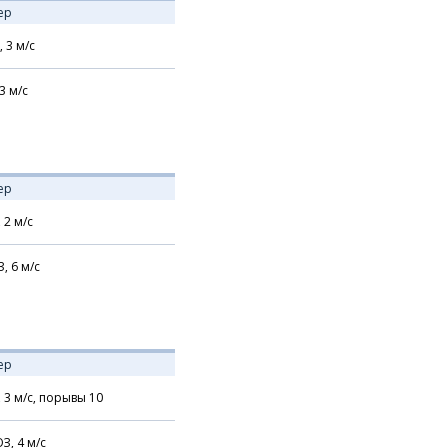
ер
,
3
м/с
3
м/с
ер
,
2
м/с
З,
6
м/с
ер
,
3
м/с,
порывы 10
З,
4
м/с