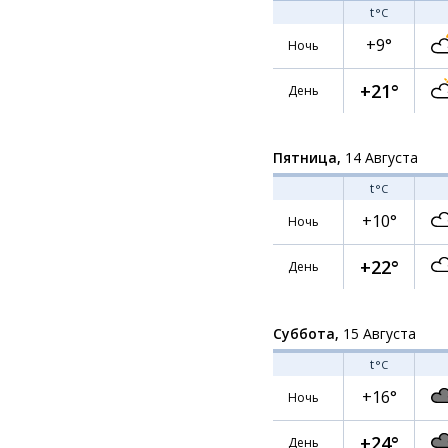
t
°C
+9°
Ночь
+21°
День
Пятница,
14 Августа
t
°C
+10°
Ночь
+22°
День
Суббота,
15 Августа
t
°C
+16°
Ночь
+24°
День