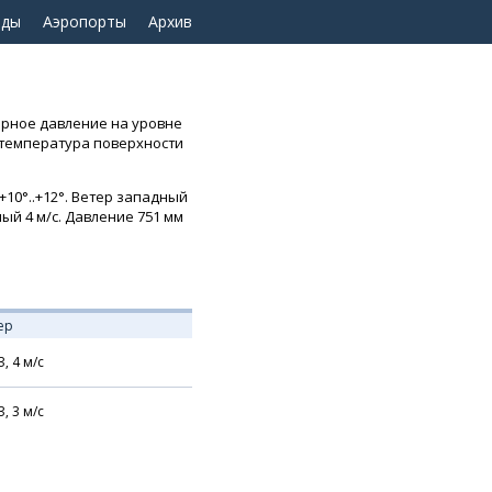
оды
Аэропорты
Архив
ферное давление на уровне
я температура поверхности
10°..+12°. Ветер западный
ный 4 м/с. Давление 751 мм
ер
З,
4
м/с
З,
3
м/с