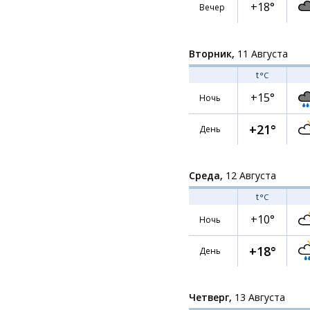
+18°
Вечер
Вторник,
11 Августа
t
°C
+15°
Ночь
+21°
День
Среда,
12 Августа
t
°C
+10°
Ночь
+18°
День
Четверг,
13 Августа