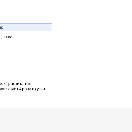
ер
З,
3
м/с
док
) расчитан по
исходит 4 раза в сутки.