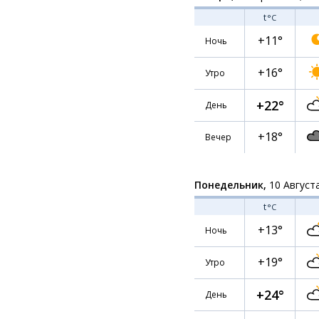
t
°C
+11°
Ночь
+16°
Утро
+22°
День
+18°
Вечер
Понедельник,
10 Август
t
°C
+13°
Ночь
+19°
Утро
+24°
День