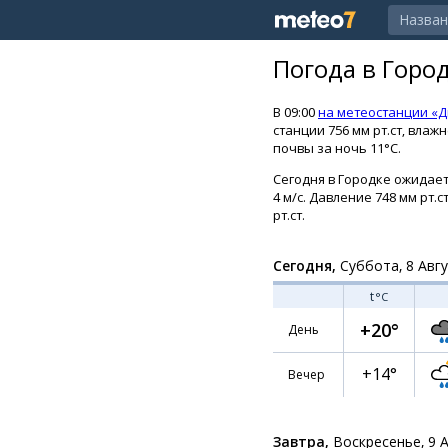
Погода в Горо
В 09:00
на метеостанции «Д
станции 756 мм рт.ст, вла
почвы за ночь 11°C.
Сегодня в Городке ожидает
4 м/с. Давление 748 мм рт.
рт.ст.
Сегодня,
Суббота, 8 Авг
t
°C
+20°
День
+14°
Вечер
Завтра,
Воскресенье, 9 