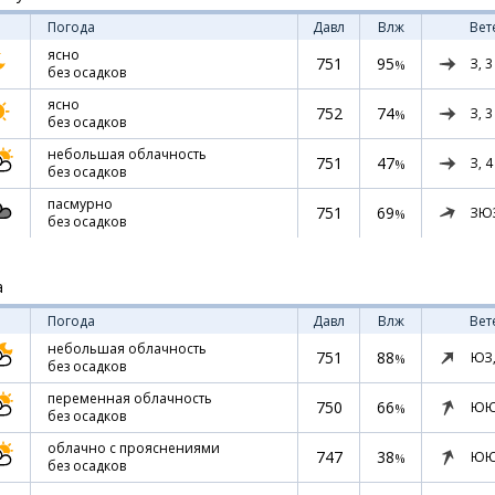
Погода
Давл
Влж
Вет
ясно
751
95
З,
3
%
без осадков
ясно
752
74
З,
3
%
без осадков
небольшая облачность
751
47
З,
4
%
без осадков
пасмурно
751
69
ЗЮ
%
без осадков
а
Погода
Давл
Влж
Вет
небольшая облачность
751
88
ЮЗ
%
без осадков
переменная облачность
750
66
ЮЮ
%
без осадков
облачно с прояснениями
747
38
ЮЮ
%
без осадков