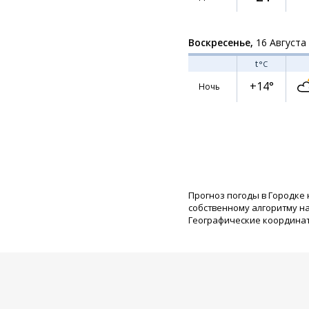
Воскресенье,
16 Августа
t
°C
+14°
Ночь
Прогноз погоды в Городке 
собственному алгоритму н
Географические координаты: