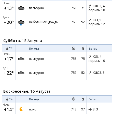
Ночь
ЮЮЗ,
4
+13°
763
71
пасмурно
порывы 10
День
ЮЗ,
5
+20°
760
92
небольшой дождь
порывы 12
Суббота,
15 Августа
°C
Погода
Ветер
Ночь
ЮЗ,
4
+17°
756
75
пасмурно
порывы 10
День
+22°
752
52
пасмурно
ЮЮЗ,
5
Воскресенье,
16 Августа
°C
Погода
Ветер
Ночь
+14°
749
97
ясно
З,
3