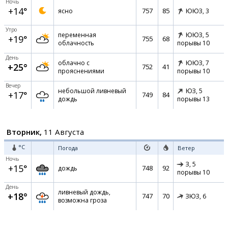
Ночь
+14°
757
85
ясно
ЮЮЗ,
3
Утро
переменная
ЮЮЗ,
5
+19°
755
68
облачность
порывы 10
День
облачно с
ЮЮЗ,
7
+25°
752
41
прояснениями
порывы 10
Вечер
небольшой ливневый
ЮЗ,
5
+17°
749
84
дождь
порывы 13
Вторник,
11 Августа
°C
Погода
Ветер
Ночь
З,
5
+15°
748
92
дождь
порывы 10
День
ливневый дождь,
+18°
747
70
ЗЮЗ,
6
возможна гроза