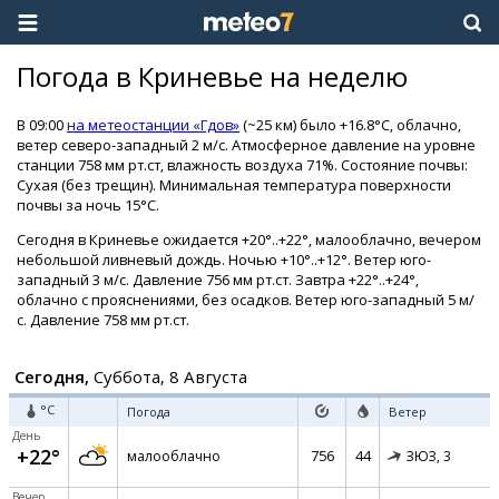
Погода в Криневье на неделю
В 09:00
на метеостанции «Гдов»
(~25 км) было +16.8°C, облачно,
ветер северо-западный 2 м/с. Атмосферное давление на уровне
станции 758 мм рт.ст, влажность воздуха 71%. Состояние почвы:
Сухая (без трещин). Минимальная температура поверхности
почвы за ночь 15°C.
Сегодня в Криневье ожидается +20°..+22°, малооблачно, вечером
небольшой ливневый дождь. Ночью +10°..+12°. Ветер юго-
западный 3 м/с. Давление 756 мм рт.ст. Завтра +22°..+24°,
облачно с прояснениями, без осадков. Ветер юго-западный 5 м/
с. Давление 758 мм рт.ст.
Сегодня,
Суббота, 8 Августа
°C
Погода
Ветер
День
+22°
756
44
малооблачно
ЗЮЗ,
3
Вечер