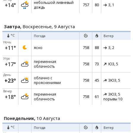
небольшой ливневый
+14°
757
80
З,
1
дождь
Завтра,
Воскресенье, 9 Августа
°C
Погода
Ветер
Ночь
+11°
758
88
ясно
З,
2
Утро
переменная
+17°
758
73
ЮЗ,
5
облачность
День
облачно с
+23°
758
45
ЗЮЗ,
5
прояснениями
Вечер
переменная
ЗЮЗ,
5
+18°
758
61
облачность
порывы 10
Понедельник,
10 Августа
°C
Погода
Ветер