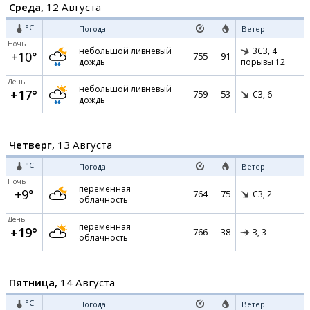
Среда,
12 Августа
°C
Погода
Ветер
Ночь
небольшой ливневый
ЗСЗ,
4
+10°
755
91
дождь
порывы 12
День
небольшой ливневый
+17°
759
53
СЗ,
6
дождь
Четверг,
13 Августа
°C
Погода
Ветер
Ночь
переменная
+9°
764
75
СЗ,
2
облачность
День
переменная
+19°
766
38
З,
3
облачность
Пятница,
14 Августа
°C
Погода
Ветер