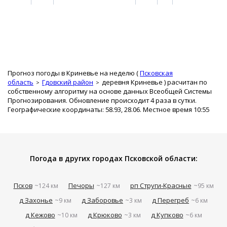
Прогноз погоды в Криневье на неделю (
Псковская
область
Гдовский район
деревня Криневье
) расчитан по
собственному алгоритму на основе данных Всеобщей Системы
Прогнозирования. Обновление происходит 4 раза в сутки.
Географические координаты: 58.93, 28.06. Местное время 10:55
Погода в других городах Псковской области:
Псков
Печоры
рп Струги-Красные
~124 км
~127 км
~95 км
д Захонье
д Заборовье
д Перегреб
~9 км
~3 км
~6 км
д Кежово
д Крюково
д Купково
~10 км
~3 км
~6 км