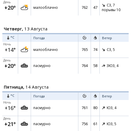
День
СЗ,
7
+20°
762
47
малооблачно
порывы 10
Четверг,
13 Августа
°C
Погода
Ветер
Ночь
+14°
765
74
малооблачно
СЗ,
5
День
+20°
764
58
пасмурно
ЗЮЗ,
4
Пятница,
14 Августа
°C
Погода
Ветер
Ночь
+16°
761
80
пасмурно
ЮЗ,
4
День
+21°
756
61
пасмурно
ЮЗ,
5