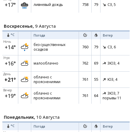
+17°
758
79
ливневый дождь
СЗ,
5
Воскресенье,
9 Августа
°C
Погода
Ветер
Ночь
без существенных
+14°
760
79
СЗ,
6
осадков
Утро
+16°
762
69
малооблачно
ЗЮЗ,
4
День
облачно с
+21°
761
55
ЮЗ,
4
прояснениями
Вечер
облачно с
ЗЮЗ,
7
+19°
761
64
прояснениями
порывы 11
Понедельник,
10 Августа
°C
Погода
Ветер