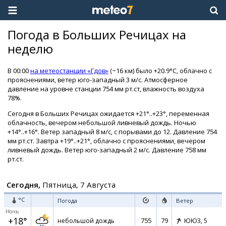
Погода в Больших Речицах на
неделю
В 00:00
на метеостанции «Гдов»
(~16 км) было +20.9°C, облачно с
прояснениями, ветер юго-западный 3 м/с. Атмосферное
давление на уровне станции 754 мм рт.ст, влажность воздуха
78%.
Сегодня в Больших Речицах ожидается +21°..+23°, переменная
облачность, вечером небольшой ливневый дождь. Ночью
+14°..+16°. Ветер западный 8 м/с, с порывами до 12. Давление 754
мм рт.ст. Завтра +19°..+21°, облачно с прояснениями, вечером
ливневый дождь. Ветер юго-западный 2 м/с. Давление 758 мм
рт.ст.
Сегодня,
Пятница, 7 Августа
°C
Погода
Ветер
Ночь
+18°
755
79
небольшой дождь
ЮЮЗ,
5