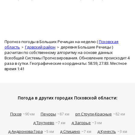
Прогноз погоды в Больших Речицах на неделю (
Псковская
область
Гдовский район
деревня Большие Речицы
)
расчитан по собственному алгоритму на основе данных
Всеобщей Системы Прогнозирования. Обновление происходит 4
раза в сутки. Географические координаты: 58.59, 27.83. Местное
время 1:41
Погода в других городах Псковской области:
Псков
Печоры
рп Струги-Красные
~90 км
~87 км
~82 км
д Трутнево
д Загорье
~7 км
~3 км
д Андронова Гора
д Спицино
д Кунесть
~5 км
~7 км
~3 км