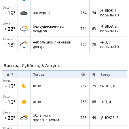
Утро
ЗЮЗ,
7
+19°
754
74
пасмурно
порывы 10
День
без существенных
ЗЮЗ,
8
+22°
754
63
осадков
порывы 12
Вечер
небольшой ливневый
З,
7
+18°
755
79
дождь
порывы 10
Завтра,
Суббота, 8 Августа
°C
Погода
Ветер
Ночь
+15°
757
79
ясно
ЗСЗ,
6
Утро
+16°
758
68
ясно
З,
4
День
облачно с
+20°
758
49
ЮЮЗ,
2
прояснениями
Вечер