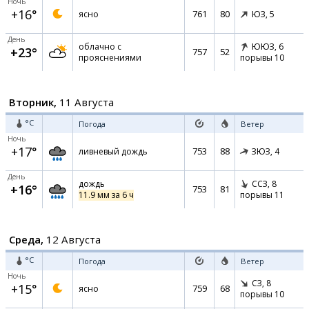
Ночь
+16°
761
80
ясно
ЮЗ,
5
День
облачно с
ЮЮЗ,
6
+23°
757
52
прояснениями
порывы 10
Вторник,
11 Августа
°C
Погода
Ветер
Ночь
+17°
753
88
ливневый дождь
ЗЮЗ,
4
День
дождь
ССЗ,
8
+16°
753
81
11.9 мм за 6 ч
порывы 11
Среда,
12 Августа
°C
Погода
Ветер
Ночь
СЗ,
8
+15°
759
68
ясно
порывы 10