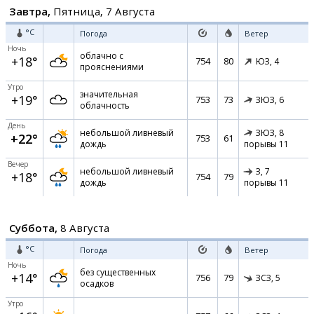
Завтра,
Пятница, 7 Августа
°C
Погода
Ветер
Ночь
облачно с
+18°
754
80
ЮЗ,
4
прояснениями
Утро
значительная
+19°
753
73
ЗЮЗ,
6
облачность
День
небольшой ливневый
ЗЮЗ,
8
+22°
753
61
дождь
порывы 11
Вечер
небольшой ливневый
З,
7
+18°
754
79
дождь
порывы 11
Суббота,
8 Августа
°C
Погода
Ветер
Ночь
без существенных
+14°
756
79
ЗСЗ,
5
осадков
Утро