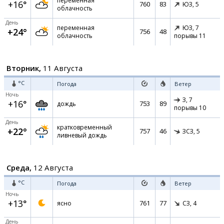
переменная
+16°
760
83
ЮЗ,
5
облачность
День
переменная
ЮЗ,
7
+24°
756
48
облачность
порывы 11
Вторник,
11 Августа
°C
Погода
Ветер
Ночь
З,
7
+16°
753
89
дождь
порывы 10
День
кратковременный
+22°
757
46
ЗСЗ,
5
ливневый дождь
Среда,
12 Августа
°C
Погода
Ветер
Ночь
+13°
761
77
ясно
СЗ,
4
День