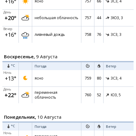
+16°
757
66
ясно
ЗСЗ,
4
День
+20°
757
44
небольшая облачность
ЗЮЗ,
3
Вечер
+16°
758
76
ливневый дождь
ЗСЗ,
3
Воскресенье,
9 Августа
°C
Погода
Ветер
Ночь
+13°
759
80
ясно
ЗСЗ,
4
День
переменная
+22°
760
52
ЮЗ,
5
облачность
Понедельник,
10 Августа
°C
Погода
Ветер
Ночь