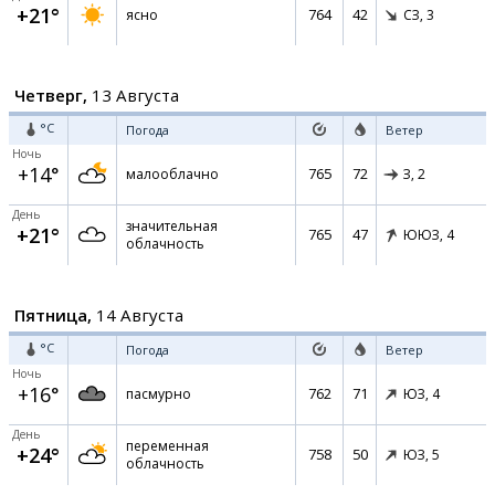
+21°
764
42
ясно
СЗ,
3
Четверг,
13 Августа
°C
Погода
Ветер
Ночь
+14°
765
72
малооблачно
З,
2
День
значительная
+21°
765
47
ЮЮЗ,
4
облачность
Пятница,
14 Августа
°C
Погода
Ветер
Ночь
+16°
762
71
пасмурно
ЮЗ,
4
День
переменная
+24°
758
50
ЮЗ,
5
облачность