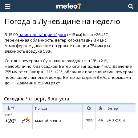
Погода в Луневщине на неделю
В 15:00
на метеостанции «Гдов»
(~15 км) было +26.4°C,
переменная облачность, ветер юго-западный 4 м/с.
Атмосферное давление на уровне станции 754 мм рт.ст,
влажность воздуха 59%.
Сегодня вечером в Луневщине ожидается +19°..+21°,
малооблачно, без осадков. Ветер юго-западный 4 м/с. Давление
755 мм рт.ст. Завтра +21°..+23°, облачно с прояснениями, вечером
небольшой ливневый дождь. Ветер западный 8 м/с, с порывами
до 11. Давление 753 мм рт.ст.
Сегодня,
Четверг, 6 Августа
°C
Погода
Ветер
Вечер
+20°
755
69
малооблачно
ЗЮЗ,
4