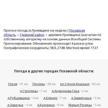
Прогноз погоды в Луневщине на неделю (
Псковская
область
Гдовский район
деревня Луневщина
) расчитан по
собственному алгоритму на основе данных Всеобщей Системы
Прогнозирования. Обновление происходит 4 раза в сутки.
Географические координаты: 58.6, 27.88. Местное время 17:27
Погода в других городах Псковской области:
Псков
Печоры
рп Струги-Красные
~91 км
~89 км
~80 км
д Стропицы
д Андронова Гора
~7 км
~2 км
д Рубцовщина
д Кленно
д Замикушье
~4 км
~7 км
~2 км
д Заречье
д Казурино
Малые Речицы
~4 км
~8 км
~3 км