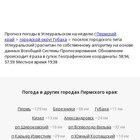
Прогноз погоды в Углеуральском на неделю (
Пермский
край
городской округ Губаха
поселок городского типа
Углеуральский
) расчитан по собственному алгоритму на основе
данных Всеобщей Системы Прогнозирования. Обновление
происходит 4 раза в сутки. Географические координаты: 58.94,
57.59. Местное время 19:38
Погода в других городах Пермского края:
Пермь
Березники
Губаха
~129 км
~68 км
~11 км
Кизел
Александровск
~13 км
~24 км
рп Широковский
рп Всеволодо-Вильва
~16 км
~32 км
п Карьер Известняк
п Южный Коспашский
~29 км
~10 км