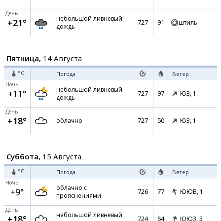
День
небольшой ливневый
+21°
727
91
штиль
дождь
Пятница,
14 Августа
°C
Погода
Ветер
Ночь
небольшой ливневый
+11°
727
97
ЮЗ,
1
дождь
День
+18°
727
50
облачно
ЮЗ,
1
Суббота,
15 Августа
°C
Погода
Ветер
Ночь
облачно с
+9°
726
77
ЮЮВ,
1
прояснениями
День
небольшой ливневый
+18°
724
64
ЮЮЗ,
3