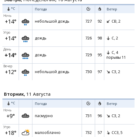
°C
Погода
Ветер
Ночь
+14°
727
92
небольшой дождь
СВ,
2
Утро
+14°
726
98
дождь
С,
2
День
С,
4
+14°
729
95
дождь
порывы 11
Вечер
+12°
730
97
небольшой дождь
СЗ,
2
Вторник,
11 Августа
°C
Погода
Ветер
Ночь
+9°
731
96
пасмурно
СЗ,
2
Утро
+18°
732
57
малооблачно
ССЗ,
5