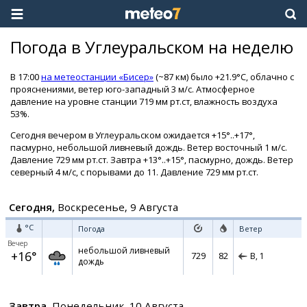
Погода в Углеуральском на неделю
В 17:00
на метеостанции «Бисер»
(~87 км) было +21.9°C, облачно с
прояснениями, ветер юго-западный 3 м/с. Атмосферное
давление на уровне станции 719 мм рт.ст, влажность воздуха
53%.
Сегодня вечером в Углеуральском ожидается +15°..+17°,
пасмурно, небольшой ливневый дождь. Ветер восточный 1 м/с.
Давление 729 мм рт.ст. Завтра +13°..+15°, пасмурно, дождь. Ветер
северный 4 м/с, с порывами до 11. Давление 729 мм рт.ст.
Сегодня,
Воскресенье, 9 Августа
°C
Погода
Ветер
Вечер
небольшой ливневый
+16°
729
82
В,
1
дождь
Завтра,
Понедельник, 10 Августа