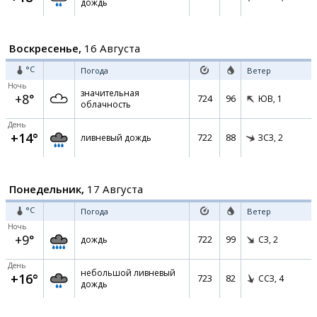
дождь
Воскресенье,
16 Августа
°C
Погода
Ветер
Ночь
значительная
+8°
724
96
ЮВ,
1
облачность
День
+14°
722
88
ливневый дождь
ЗСЗ,
2
Понедельник,
17 Августа
°C
Погода
Ветер
Ночь
+9°
722
99
дождь
СЗ,
2
День
небольшой ливневый
+16°
723
82
ССЗ,
4
дождь