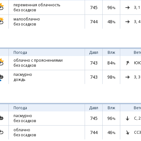
переменная облачность
745
96
З,
1
%
без осадков
малооблачно
744
48
З,
4
%
без осадков
Погода
Давл
Влж
Вет
облачно с прояснениями
743
84
ЮЮ
%
без осадков
пасмурно
743
98
З,
3
%
дождь
Погода
Давл
Влж
Вет
пасмурно
745
96
С,
2
%
без осадков
облачно
744
46
ССЗ
%
без осадков