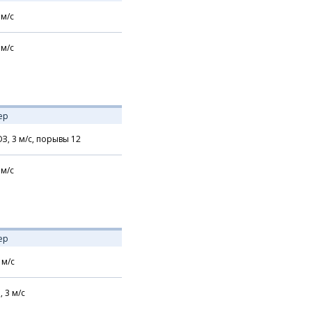
м/с
м/с
ер
З,
3
м/с,
порывы 12
м/с
ер
м/с
,
3
м/с