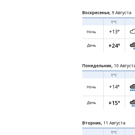
Воскресенье,
9 Августа
t
°C
+13°
Ночь
+24°
День
Понедельник,
10 Август
t
°C
+14°
Ночь
+15°
День
Вторник,
11 Августа
t
°C