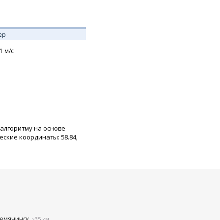
ер
1
м/с
 алгоритму на основе
ские координаты: 58.84,
емячинск
~35 км