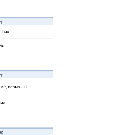
ер
,
1
м/с
ль
ер
м/с,
порывы 12
м/с
ер