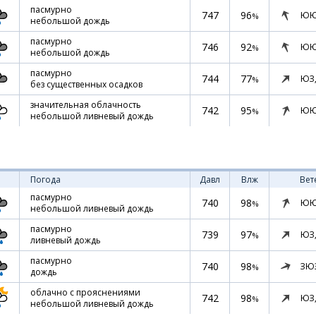
пасмурно
747
96
ЮЮ
%
небольшой дождь
пасмурно
746
92
ЮЮ
%
небольшой дождь
пасмурно
744
77
ЮЗ
%
без существенных осадков
значительная облачность
742
95
ЮЮ
%
небольшой ливневый дождь
Погода
Давл
Влж
Вет
пасмурно
740
98
ЮЮ
%
небольшой ливневый дождь
пасмурно
739
97
ЮЗ
%
ливневый дождь
пасмурно
740
98
ЗЮ
%
дождь
облачно с прояснениями
742
98
ЮЗ
%
небольшой ливневый дождь