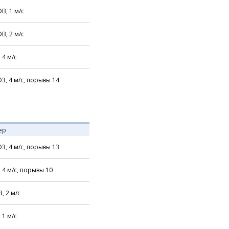
В,
1
м/с
В,
2
м/с
,
4
м/с
З,
4
м/с,
порывы 14
ер
З,
4
м/с,
порывы 13
,
4
м/с,
порывы 10
З,
2
м/с
,
1
м/с