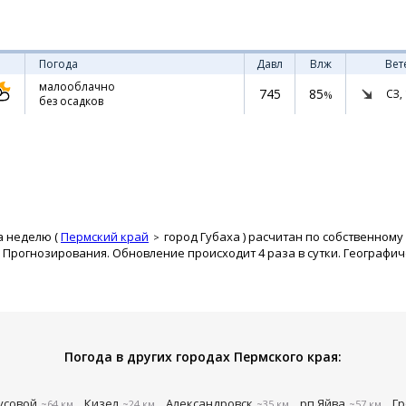
Погода
Давл
Влж
Вет
малооблачно
745
85
СЗ,
%
без осадков
а неделю (
Пермский край
город Губаха
) расчитан по собственному
рогнозирования. Обновление происходит 4 раза в сутки. Географиче
Погода в других городах Пермского края:
усовой
Кизел
Александровск
рп Яйва
Гр
~64 км
~24 км
~35 км
~57 км