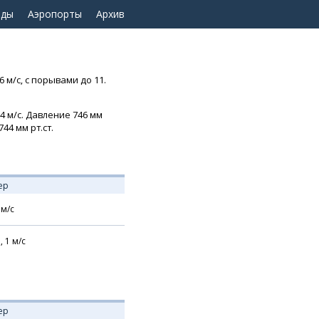
оды
Аэропорты
Архив
 м/с, с порывами до 11.
4 м/с. Давление 746 мм
44 мм рт.ст.
ер
м/с
,
1
м/с
ер