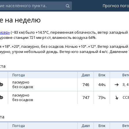
Прогноз пог
хе на неделю
исер»
(~83 км) было +14.5°C, переменная облачность, ветер западный 6
ровне станции 721 мм рт.ст, влажность воздуха 64%.
 +18°..+20°, пасмурно, без осадков. Ночью +10°..+12°. Ветер западный 
пасмурно, утром небольшой дождь. Ветер юго-западный 4 м/с. Давление 7
ста
Погода
Давл
Влж
Вет
пасмурно
746
44
З,
4
%
без осадков
пасмурно
747
73
ССЗ
%
без осадков
ста
Погода
Давл
Влж
Вет