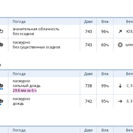
Погода
Давл
Влж
Вет
значительная облачность
743
96
ЮЗ
%
без осадков
пасмурно
743
60
шти
%
без существенных осадков
а
Погода
Давл
Влж
Вет
пасмурно
738
99
С,
5
сильный дождь
%
29.8 мм за 6 ч
пасмурно
742
95
З,
3
%
дождь
Погода
Давл
Влж
Вет