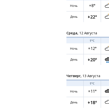
+8°
Ночь
+22°
День
Среда,
12 Августа
t
°C
+12°
Ночь
+20°
День
Четверг,
13 Августа
t
°C
+11°
Ночь
+18°
День