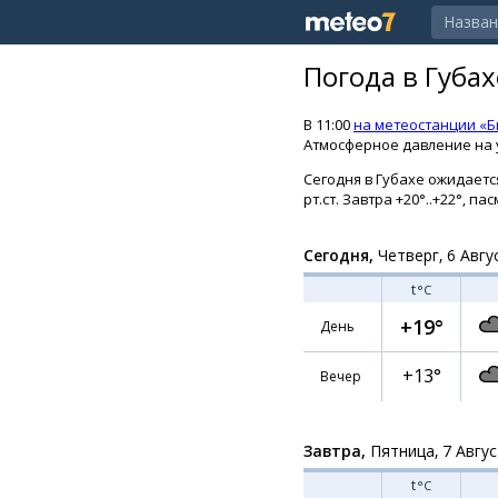
Погода в Губа
В 11:00
на метеостанции «Б
Атмосферное давление на у
Сегодня в Губахе ожидается
рт.ст. Завтра +20°..+22°, 
Сегодня,
Четверг, 6 Авгу
t
°C
+19°
День
+13°
Вечер
Завтра,
Пятница, 7 Авгу
t
°C