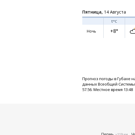
Пятница,
14 Августа
t
°C
+8°
Ночь
Прогноз погоды в Губахе н
данных Всеобщей Системы П
57.56. Местное время 13:48
Пермь
Ч
~119 км