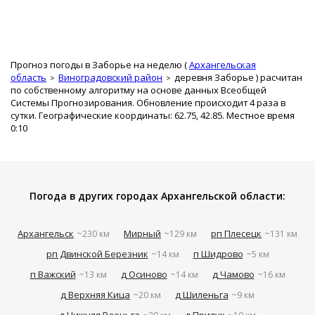
Прогноз погоды в Заборье на неделю (
Архангельская
область
Виноградовский район
деревня Заборье
) расчитан
по собственному алгоритму на основе данных Всеобщей
Системы Прогнозирования. Обновление происходит 4 раза в
сутки. Географические координаты: 62.75, 42.85. Местное время
0:10
Погода в других городах Архангельской области:
Архангельск
Мирный
рп Плесецк
~230 км
~129 км
~131 км
рп Двинской Березник
п Шидрово
~14 км
~5 км
п Важский
д Осиново
д Чамово
~13 км
~14 км
~16 км
д Верхняя Кица
д Шиленьга
~20 км
~9 км