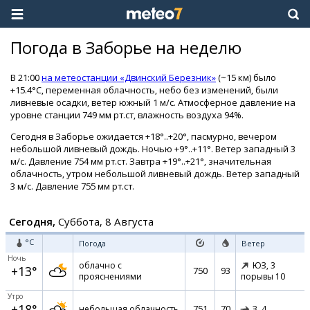
Погода в Заборье на неделю
В 21:00
на метеостанции «Двинский Березник»
(~15 км) было
+15.4°C, переменная облачность, небо без изменений, были
ливневые осадки, ветер южный 1 м/с. Атмосферное давление на
уровне станции 749 мм рт.ст, влажность воздуха 94%.
Сегодня в Заборье ожидается +18°..+20°, пасмурно, вечером
небольшой ливневый дождь. Ночью +9°..+11°. Ветер западный 3
м/с. Давление 754 мм рт.ст. Завтра +19°..+21°, значительная
облачность, утром небольшой ливневый дождь. Ветер западный
3 м/с. Давление 755 мм рт.ст.
Сегодня,
Суббота, 8 Августа
°C
Погода
Ветер
Ночь
облачно с
ЮЗ,
3
+13°
750
93
прояснениями
порывы 10
Утро
+18°
751
70
небольшая облачность
З,
4