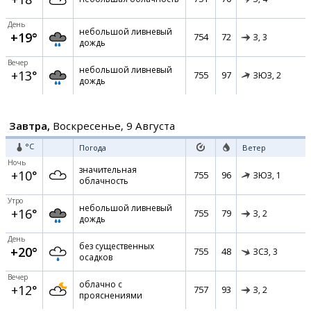
День
небольшой ливневый
+19°
754
72
З,
3
дождь
Вечер
небольшой ливневый
+13°
755
97
ЗЮЗ,
2
дождь
Завтра,
Воскресенье, 9 Августа
°C
Погода
Ветер
Ночь
значительная
+10°
755
96
ЗЮЗ,
1
облачность
Утро
небольшой ливневый
+16°
755
79
З,
2
дождь
День
без существенных
+20°
755
48
ЗСЗ,
3
осадков
Вечер
облачно с
+12°
757
93
З,
2
прояснениями