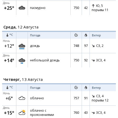
День
Ю,
5
+25°
750
42
пасмурно
порывы 11
Среда,
12 Августа
°C
Погода
Ветер
Ночь
+12°
748
97
дождь
СЗ,
2
День
+14°
750
92
небольшой дождь
ЗСЗ,
4
Четверг,
13 Августа
°C
Погода
Ветер
Ночь
СЗ,
4
+6°
757
91
облачно
порывы 12
День
облачно с
+15°
760
43
ЗСЗ,
4
прояснениями