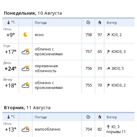
Понедельник,
10 Августа
°C
Погода
Ветер
Ночь
+9°
758
97
ясно
ЮЗ,
2
Утро
облачно с
+17°
757
65
ЮЮЗ,
3
прояснениями
День
переменная
+24°
756
39
ЗЮЗ,
5
облачность
Вечер
облачно с
+18°
755
70
ЮЮЗ,
2
прояснениями
Вторник,
11 Августа
°C
Погода
Ветер
Ночь
Ю,
3
+13°
754
82
малооблачно
порывы 11