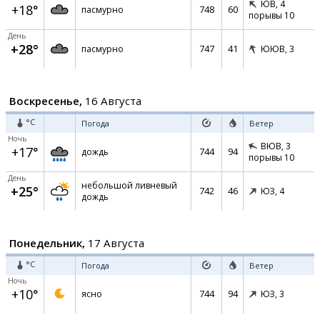
ЮВ,
4
+18°
748
60
пасмурно
порывы 10
День
+28°
747
41
пасмурно
ЮЮВ,
3
Воскресенье,
16 Августа
°C
Погода
Ветер
Ночь
ВЮВ,
3
+17°
744
94
дождь
порывы 10
День
небольшой ливневый
+25°
742
46
ЮЗ,
4
дождь
Понедельник,
17 Августа
°C
Погода
Ветер
Ночь
+10°
744
94
ясно
ЮЗ,
3