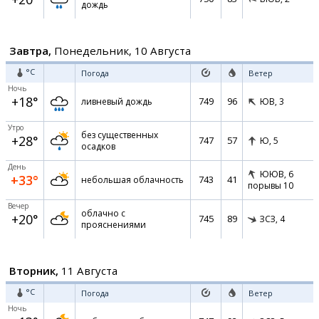
дождь
Завтра,
Понедельник, 10 Августа
°C
Погода
Ветер
Ночь
+18°
749
96
ливневый дождь
ЮВ,
3
Утро
без существенных
+28°
747
57
Ю,
5
осадков
День
ЮЮВ,
6
+33°
743
41
небольшая облачность
порывы 10
Вечер
облачно с
+20°
745
89
ЗСЗ,
4
прояснениями
Вторник,
11 Августа
°C
Погода
Ветер
Ночь