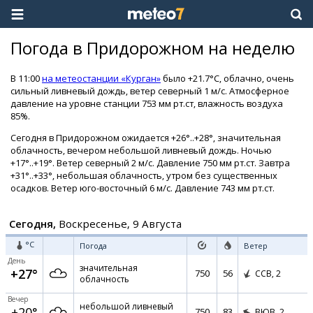
Погода в Придорожном на неделю
В 11:00
на метеостанции «Курган»
было +21.7°C, облачно, очень
сильный ливневый дождь, ветер северный 1 м/с. Атмосферное
давление на уровне станции 753 мм рт.ст, влажность воздуха
85%.
Сегодня в Придорожном ожидается +26°..+28°, значительная
облачность, вечером небольшой ливневый дождь. Ночью
+17°..+19°. Ветер северный 2 м/с. Давление 750 мм рт.ст. Завтра
+31°..+33°, небольшая облачность, утром без существенных
осадков. Ветер юго-восточный 6 м/с. Давление 743 мм рт.ст.
Сегодня,
Воскресенье, 9 Августа
°C
Погода
Ветер
День
значительная
+27°
750
56
ССВ,
2
облачность
Вечер
небольшой ливневый
+20°
750
83
ВЮВ,
2