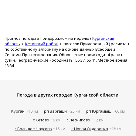
Прогноз погоды в Придорожном на неделю (
Курганская
область
Кетовский район
поселок Придорожный
) расчитан
по собственному алгоритму на основе данных Всеобщей
Системы Прогнозирования. Обновление происходит 4 раза в
сутки. Географические координаты: 55.37, 65.41. Местное время
13:34
Погода в других городах Курганской области:
Курган
рп Варгаши
рп Юргамыш
~10 км
~25 км
~60 км
с Кетово
с Лесниково
~6 км
~12 км
с Большое Чаусово
с Новая Сидоровка
~15 км
~18 км