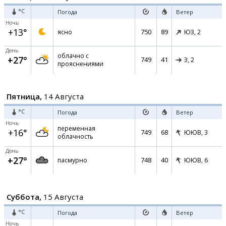
°C
Погода
Ветер
Ночь
+13°
750
89
ясно
ЮЗ,
2
День
облачно с
+27°
749
41
З,
2
прояснениями
Пятница,
14 Августа
°C
Погода
Ветер
Ночь
переменная
+16°
749
68
ЮЮВ,
3
облачность
День
+27°
748
40
пасмурно
ЮЮВ,
6
Суббота,
15 Августа
°C
Погода
Ветер
Ночь