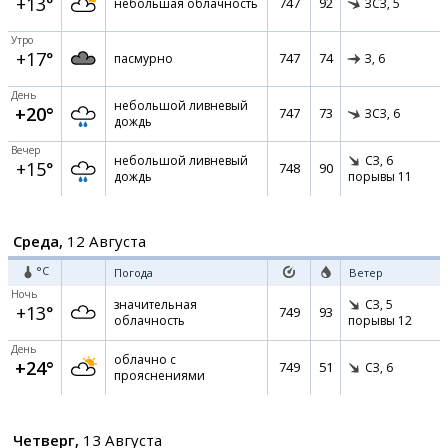
+13°
747
92
небольшая облачность
ЗСЗ,
5
Утро
+17°
747
74
пасмурно
З,
6
День
небольшой ливневый
+20°
747
73
ЗСЗ,
6
дождь
Вечер
небольшой ливневый
СЗ,
6
+15°
748
90
дождь
порывы 11
Среда,
12 Августа
°C
Погода
Ветер
Ночь
значительная
СЗ,
5
+13°
749
93
облачность
порывы 12
День
облачно с
+24°
749
51
СЗ,
6
прояснениями
Четверг,
13 Августа