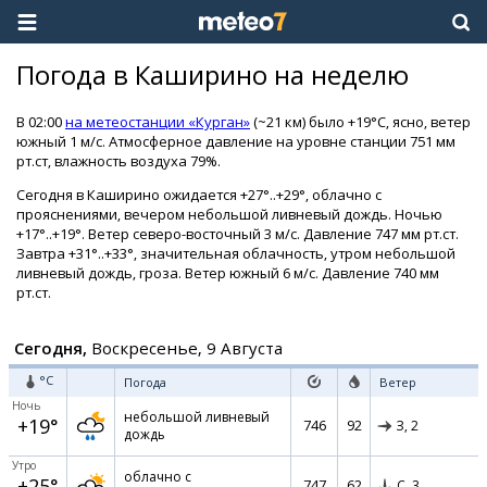
Погода в Каширино на неделю
В 02:00
на метеостанции «Курган»
(~21 км) было +19°C, ясно, ветер
южный 1 м/с. Атмосферное давление на уровне станции 751 мм
рт.ст, влажность воздуха 79%.
Сегодня в Каширино ожидается +27°..+29°, облачно с
прояснениями, вечером небольшой ливневый дождь. Ночью
+17°..+19°. Ветер северо-восточный 3 м/с. Давление 747 мм рт.ст.
Завтра +31°..+33°, значительная облачность, утром небольшой
ливневый дождь, гроза. Ветер южный 6 м/с. Давление 740 мм
рт.ст.
Сегодня,
Воскресенье, 9 Августа
°C
Погода
Ветер
Ночь
небольшой ливневый
+19°
746
92
З,
2
дождь
Утро
облачно с
+25°
747
62
С,
3