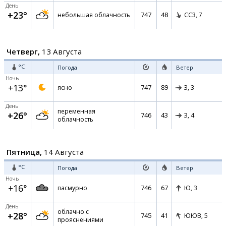
День
+23°
747
48
небольшая облачность
ССЗ,
7
Четверг,
13 Августа
°C
Погода
Ветер
Ночь
+13°
747
89
ясно
З,
3
День
переменная
+26°
746
43
З,
4
облачность
Пятница,
14 Августа
°C
Погода
Ветер
Ночь
+16°
746
67
пасмурно
Ю,
3
День
облачно с
+28°
745
41
ЮЮВ,
5
прояснениями