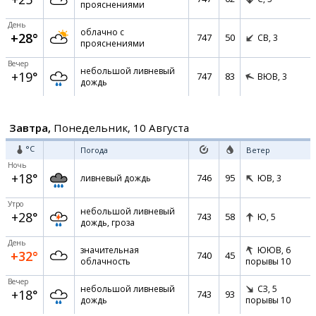
прояснениями
День
облачно с
+28°
747
50
СВ,
3
прояснениями
Вечер
небольшой ливневый
+19°
747
83
ВЮВ,
3
дождь
Завтра,
Понедельник, 10 Августа
°C
Погода
Ветер
Ночь
+18°
746
95
ливневый дождь
ЮВ,
3
Утро
небольшой ливневый
+28°
743
58
Ю,
5
дождь, гроза
День
значительная
ЮЮВ,
6
+32°
740
45
облачность
порывы 10
Вечер
небольшой ливневый
СЗ,
5
+18°
743
93
дождь
порывы 10