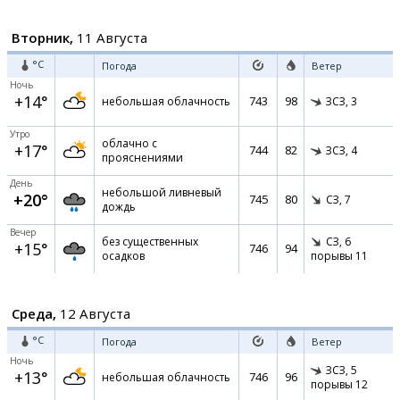
Вторник,
11 Августа
°C
Погода
Ветер
Ночь
+14°
743
98
небольшая облачность
ЗСЗ,
3
Утро
облачно с
+17°
744
82
ЗСЗ,
4
прояснениями
День
небольшой ливневый
+20°
745
80
СЗ,
7
дождь
Вечер
без существенных
СЗ,
6
+15°
746
94
осадков
порывы 11
Среда,
12 Августа
°C
Погода
Ветер
Ночь
ЗСЗ,
5
+13°
746
96
небольшая облачность
порывы 12