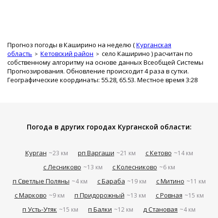
Прогноз погоды в Каширино на неделю (
Курганская
область
Кетовский район
село Каширино
) расчитан по
собственному алгоритму на основе данных Всеобщей Системы
Прогнозирования. Обновление происходит 4 раза в сутки.
Географические координаты: 55.28, 65.53. Местное время 3:28
Погода в других городах Курганской области:
Курган
рп Варгаши
с Кетово
~23 км
~21 км
~14 км
с Лесниково
с Колесниково
~13 км
~6 км
п Светлые Поляны
с Бараба
с Митино
~4 км
~19 км
~11 км
с Марково
п Придорожный
с Ровная
~9 км
~13 км
~15 км
п Усть-Утяк
п Балки
д Становая
~15 км
~12 км
~4 км