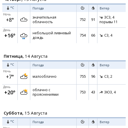
°C
Погода
Ветер
Ночь
значительная
ЗСЗ,
4
+8°
752
91
облачность
порывы 11
День
небольшой ливневый
+16°
754
66
СЗ,
4
дождь
Пятница,
14 Августа
°C
Погода
Ветер
Ночь
+7°
755
96
малооблачно
СЗ,
2
День
облачно с
+20°
753
43
ЗЮЗ,
4
прояснениями
Суббота,
15 Августа
°C
Погода
Ветер