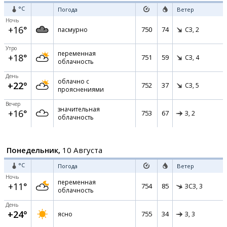
°C
Погода
Ветер
Ночь
+16°
750
74
пасмурно
СЗ,
2
Утро
переменная
+18°
751
59
СЗ,
4
облачность
День
облачно с
+22°
752
37
СЗ,
5
прояснениями
Вечер
значительная
+16°
753
67
З,
2
облачность
Понедельник,
10 Августа
°C
Погода
Ветер
Ночь
переменная
+11°
754
85
ЗСЗ,
3
облачность
День
+24°
755
34
ясно
З,
3