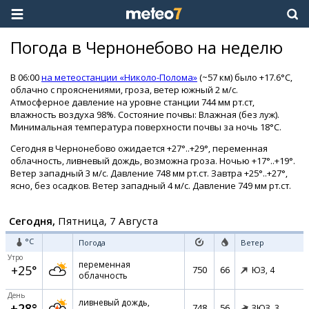
Погода в Чернонебово на неделю
В 06:00
на метеостанции «Николо-Полома»
(~57 км) было +17.6°C,
облачно с прояснениями, гроза, ветер южный 2 м/с.
Атмосферное давление на уровне станции 744 мм рт.ст,
влажность воздуха 98%. Состояние почвы: Влажная (без луж).
Минимальная температура поверхности почвы за ночь 18°C.
Сегодня в Чернонебово ожидается +27°..+29°, переменная
облачность, ливневый дождь, возможна гроза. Ночью +17°..+19°.
Ветер западный 3 м/с. Давление 748 мм рт.ст. Завтра +25°..+27°,
ясно, без осадков. Ветер западный 4 м/с. Давление 749 мм рт.ст.
Сегодня,
Пятница, 7 Августа
°C
Погода
Ветер
Утро
переменная
+25°
750
66
ЮЗ,
4
облачность
День
ливневый дождь,
+28°
748
56
ЗЮЗ,
3