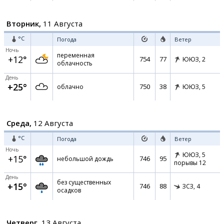
Вторник,
11 Августа
°C
Погода
Ветер
Ночь
переменная
+12°
754
77
ЮЮЗ,
2
облачность
День
+25°
750
38
облачно
ЮЮЗ,
5
Среда,
12 Августа
°C
Погода
Ветер
Ночь
ЮЮЗ,
5
+15°
746
95
небольшой дождь
порывы 12
День
без существенных
+15°
746
88
ЗСЗ,
4
осадков
Четверг,
13 Августа