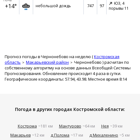
Ночь
ЮЗ,
4
+14°
747
97
небольшой дождь
порывы 11
Прогноз погоды в Чернонебово на неделю (
Костромская
область
Макарьевский район
Чернонебово
) расчитан по
собственному алгоритму на основе данных Всеобщей Системы
Прогнозирования. Обновление происходит 4 раза в сутки.
Географические координаты: 57.94, 43.98. Местное время 8:14
Погода в других городах Костромской области:
Кострома
Мантурово
Нея
~181 км
~64 км
~39 км
Макарьев
д Полома
д Михаленино
~12 км
~17 км
~5 км