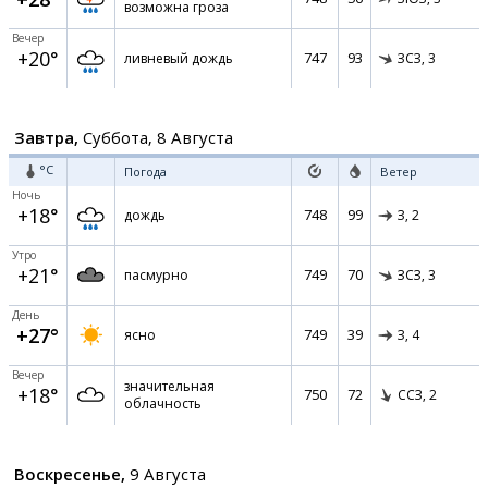
возможна гроза
Вечер
+20°
747
93
ливневый дождь
ЗСЗ,
3
Завтра,
Суббота, 8 Августа
°C
Погода
Ветер
Ночь
+18°
748
99
дождь
З,
2
Утро
+21°
749
70
пасмурно
ЗСЗ,
3
День
+27°
749
39
ясно
З,
4
Вечер
значительная
+18°
750
72
ССЗ,
2
облачность
Воскресенье,
9 Августа