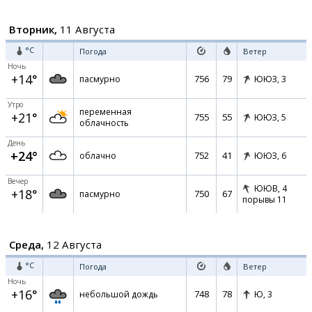
Вторник,
11 Августа
°C
Погода
Ветер
Ночь
+14°
756
79
пасмурно
ЮЮЗ,
3
Утро
переменная
+21°
755
55
ЮЮЗ,
5
облачность
День
+24°
752
41
облачно
ЮЮЗ,
6
Вечер
ЮЮВ,
4
+18°
750
67
пасмурно
порывы 11
Среда,
12 Августа
°C
Погода
Ветер
Ночь
+16°
748
78
небольшой дождь
Ю,
3