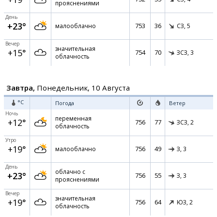
прояснениями
День
+23°
753
36
малооблачно
СЗ,
5
Вечер
значительная
+15°
754
70
ЗСЗ,
3
облачность
Завтра,
Понедельник, 10 Августа
°C
Погода
Ветер
Ночь
переменная
+12°
756
77
ЗСЗ,
2
облачность
Утро
+19°
756
49
малооблачно
З,
3
День
облачно с
+23°
756
55
З,
3
прояснениями
Вечер
значительная
+19°
756
64
ЮЗ,
2
облачность