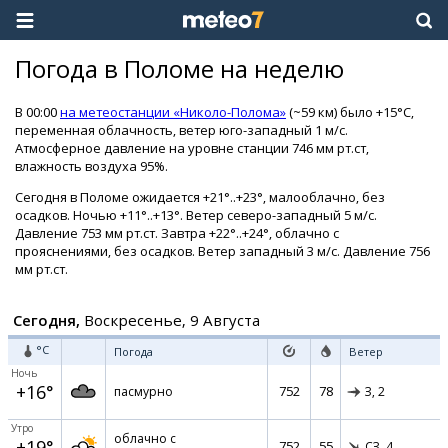
Погода в Поломе на неделю
В 00:00
на метеостанции «Николо-Полома»
(~59 км) было +15°C,
переменная облачность, ветер юго-западный 1 м/с.
Атмосферное давление на уровне станции 746 мм рт.ст,
влажность воздуха 95%.
Сегодня в Поломе ожидается +21°..+23°, малооблачно, без
осадков. Ночью +11°..+13°. Ветер северо-западный 5 м/с.
Давление 753 мм рт.ст. Завтра +22°..+24°, облачно с
прояснениями, без осадков. Ветер западный 3 м/с. Давление 756
мм рт.ст.
Сегодня,
Воскресенье, 9 Августа
°C
Погода
Ветер
Ночь
+16°
752
78
пасмурно
З,
2
Утро
облачно с
+19°
752
55
СЗ,
4