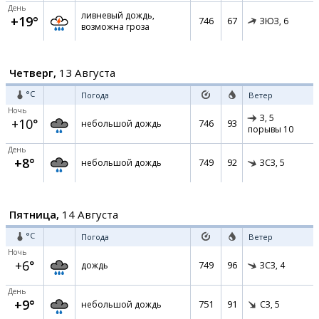
День
ливневый дождь,
+19°
746
67
ЗЮЗ,
6
возможна гроза
Четверг,
13 Августа
°C
Погода
Ветер
Ночь
З,
5
+10°
746
93
небольшой дождь
порывы 10
День
+8°
749
92
небольшой дождь
ЗСЗ,
5
Пятница,
14 Августа
°C
Погода
Ветер
Ночь
+6°
749
96
дождь
ЗСЗ,
4
День
+9°
751
91
небольшой дождь
СЗ,
5