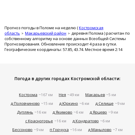
Прогноз погоды в Поломе на неделю (
Костромская
область
Макарьевский район
деревня Полома
) расчитан по
собственному алгоритму на основе данных Всеобщей Системы
Прогнозирования. Обновление происходит 4 раза в сутки.
Географические координаты: 57.85, 43.74. Местное время 2:14
Погода в других городах Костромской области:
Кострома
Нея
Макарьев
~167 км
~49 км
~5 км
д Половчиново
д Юркино
д Селище
~15 км
~6 км
~9 км
Дуплянь
д Якимово
д Ярцево
~16 км
~6 км
~9 км
с Красногорье
д Кондратово
~16 км
~6 км
Бессоново
п Горчуха
д Манылово
~9 км
~16 км
~7 км