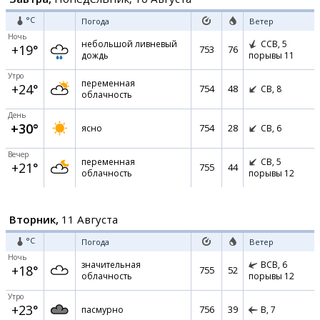
°C
Погода
Ветер
Ночь
небольшой ливневый
ССВ,
5
+19°
753
76
дождь
порывы 11
Утро
переменная
+24°
754
48
СВ,
8
облачность
День
+30°
754
28
ясно
СВ,
6
Вечер
переменная
СВ,
5
+21°
755
44
облачность
порывы 12
Вторник,
11 Августа
°C
Погода
Ветер
Ночь
значительная
ВСВ,
6
+18°
755
52
облачность
порывы 12
Утро
+23°
756
39
пасмурно
В,
7