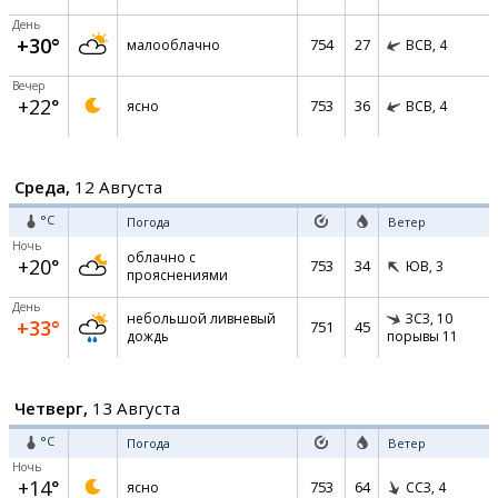
День
+30°
754
27
малооблачно
ВСВ,
4
Вечер
+22°
753
36
ясно
ВСВ,
4
Среда,
12 Августа
°C
Погода
Ветер
Ночь
облачно с
+20°
753
34
ЮВ,
3
прояснениями
День
небольшой ливневый
ЗСЗ,
10
+33°
751
45
дождь
порывы 11
Четверг,
13 Августа
°C
Погода
Ветер
Ночь
+14°
753
64
ясно
ССЗ,
4