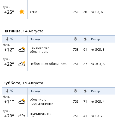
День
+25°
752
26
ясно
СЗ,
6
Пятница,
14 Августа
°C
Погода
Ветер
Ночь
переменная
+12°
753
61
ЗСЗ,
3
облачность
День
+22°
751
27
небольшая облачность
ЗСЗ,
8
Суббота,
15 Августа
°C
Погода
Ветер
Ночь
облачно с
+11°
752
71
ЗСЗ,
4
прояснениями
День
значительная
+20°
752
41
СЗ,
7