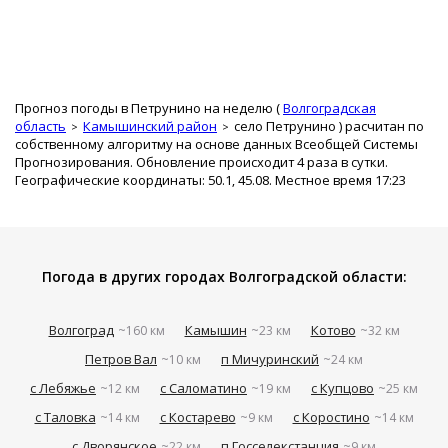
Прогноз погоды в Петрунино на неделю (
Волгоградская
область
Камышинский район
село Петрунино
) расчитан по
собственному алгоритму на основе данных Всеобщей Системы
Прогнозирования. Обновление происходит 4 раза в сутки.
Географические координаты: 50.1, 45.08. Местное время 17:23
Погода в других городах Волгоградской области:
Волгоград
Камышин
Котово
~160 км
~23 км
~32 км
Петров Вал
п Мичуринский
~10 км
~24 км
с Лебяжье
с Саломатино
с Купцово
~12 км
~19 км
~25 км
с Таловка
с Костарево
с Коростино
~14 км
~9 км
~14 км
с Дворянское
п Госселекстанция
~22 км
~9 км