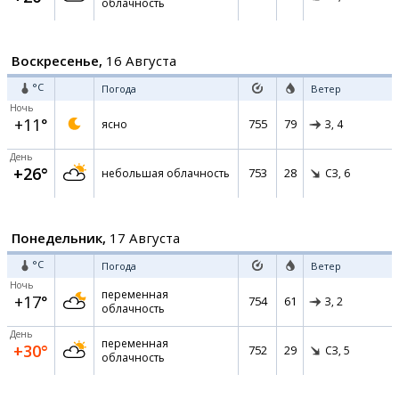
облачность
Воскресенье,
16 Августа
°C
Погода
Ветер
Ночь
+11°
755
79
ясно
З,
4
День
+26°
753
28
небольшая облачность
СЗ,
6
Понедельник,
17 Августа
°C
Погода
Ветер
Ночь
переменная
+17°
754
61
З,
2
облачность
День
переменная
+30°
752
29
СЗ,
5
облачность