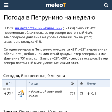
Погода в Петрунино на неделю
В 15:00
на метеостанции «Камышин»
(~21 км) было +31.4°C,
переменная облачность, ветер северо-восточный 4 м/с.
Атмосферное давление на уровне станции 747 мм рт.ст,
влажность воздуха 41%.
Сегодня вечером в Петрунино ожидается +21°..+23°, переменная
облачность, небольшой ливневый дождь. Ветер северный 3 м/с.
Давление 751 мм рт.ст. Завтра +28°..+30°, ясно, без осадков. Ветер
северо-восточный 6 м/с. Давление 754 мм рт.ст.
Сегодня,
Воскресенье, 9 Августа
°C
Погода
Ветер
Вечер
небольшой ливневый
+22°
751
73
С,
3
дождь
Завтра,
Понедельник, 10 Августа