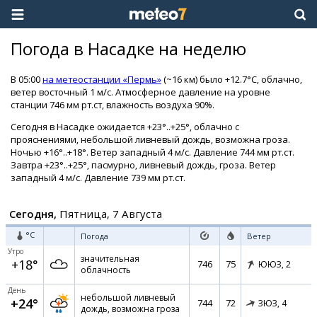
Погода в Насадке на неделю
В 05:00
на метеостанции «Пермь»
(~16 км) было +12.7°C, облачно,
ветер восточный 1 м/с. Атмосферное давление на уровне
станции 746 мм рт.ст, влажность воздуха 90%.
Сегодня в Насадке ожидается +23°..+25°, облачно с
прояснениями, небольшой ливневый дождь, возможна гроза.
Ночью +16°..+18°. Ветер западный 4 м/с. Давление 744 мм рт.ст.
Завтра +23°..+25°, пасмурно, ливневый дождь, гроза. Ветер
западный 4 м/с. Давление 739 мм рт.ст.
Сегодня,
Пятница, 7 Августа
°C
Погода
Ветер
Утро
значительная
+18°
746
75
ЮЮЗ,
2
облачность
День
небольшой ливневый
+24°
744
72
ЗЮЗ,
4
дождь, возможна гроза