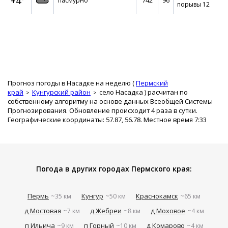
+4°
742
96
пасмурно
порывы 12
Прогноз погоды в Насадке на неделю (
Пермский
край
Кунгурский район
село Насадка
) расчитан по
собственному алгоритму на основе данных Всеобщей Системы
Прогнозирования. Обновление происходит 4 раза в сутки.
Географические координаты: 57.87, 56.78. Местное время 7:33
Погода в других городах Пермского края:
Пермь
Кунгур
Краснокамск
~35 км
~50 км
~65 км
д Мостовая
д Жебреи
д Моховое
~7 км
~8 км
~4 км
п Ильича
п Горный
д Комарово
~9 км
~10 км
~4 км