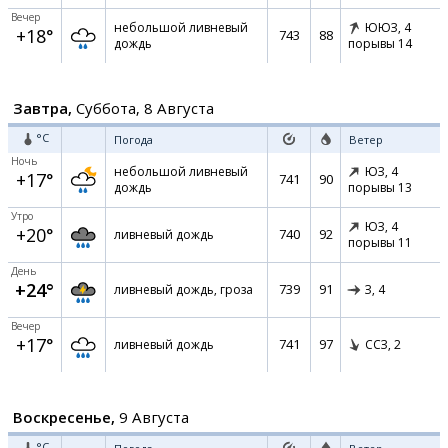
Вечер
небольшой ливневый
ЮЮЗ,
4
+18°
743
88
дождь
порывы 14
Завтра,
Суббота, 8 Августа
°C
Погода
Ветер
Ночь
небольшой ливневый
ЮЗ,
4
+17°
741
90
дождь
порывы 13
Утро
ЮЗ,
4
+20°
740
92
ливневый дождь
порывы 11
День
+24°
739
91
ливневый дождь, гроза
З,
4
Вечер
+17°
741
97
ливневый дождь
ССЗ,
2
Воскресенье,
9 Августа
°C