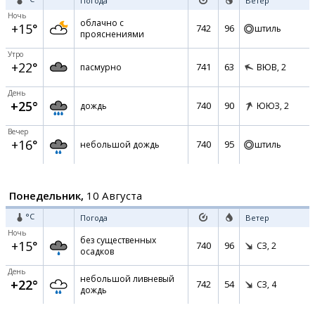
Погода
Ветер
Ночь
облачно с
+15°
742
96
штиль
прояснениями
Утро
+22°
741
63
пасмурно
ВЮВ,
2
День
+25°
740
90
дождь
ЮЮЗ,
2
Вечер
+16°
740
95
небольшой дождь
штиль
Понедельник,
10 Августа
°C
Погода
Ветер
Ночь
без существенных
+15°
740
96
СЗ,
2
осадков
День
небольшой ливневый
+22°
742
54
СЗ,
4
дождь