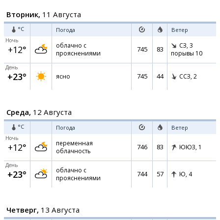
Вторник,
11 Августа
°C
Погода
Ветер
Ночь
облачно с
СЗ,
3
+12°
745
83
прояснениями
порывы 10
День
+23°
745
44
ясно
ССЗ,
2
Среда,
12 Августа
°C
Погода
Ветер
Ночь
переменная
+12°
746
83
ЮЮЗ,
1
облачность
День
облачно с
+23°
744
57
Ю,
4
прояснениями
Четверг,
13 Августа