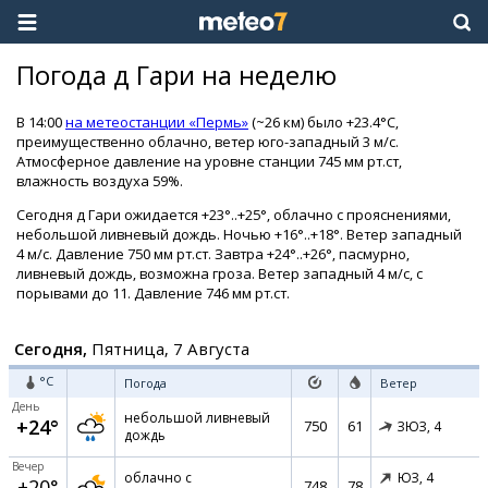
Погода д Гари на неделю
В 14:00
на метеостанции «Пермь»
(~26 км) было +23.4°C,
преимущественно облачно, ветер юго-западный 3 м/с.
Атмосферное давление на уровне станции 745 мм рт.ст,
влажность воздуха 59%.
Сегодня д Гари ожидается +23°..+25°, облачно с прояснениями,
небольшой ливневый дождь. Ночью +16°..+18°. Ветер западный
4 м/с. Давление 750 мм рт.ст. Завтра +24°..+26°, пасмурно,
ливневый дождь, возможна гроза. Ветер западный 4 м/с, с
порывами до 11. Давление 746 мм рт.ст.
Сегодня,
Пятница, 7 Августа
°C
Погода
Ветер
День
небольшой ливневый
+24°
750
61
ЗЮЗ,
4
дождь
Вечер
облачно с
ЮЗ,
4
+20°
748
78