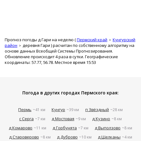
Прогноз погоды д Гари на неделю (
Пермский край
Кунгурский
район
деревня Гари
) расчитан по собственному алгоритму на
основе данных Всеобщей Системы Прогнозирования.
Обновление происходит 4 раза в сутки. Географические
координаты: 57.77, 56.78. Местное время 15:53
Погода в других городах Пермского края:
Пермь
Кунгур
п Звёздный
~41 км
~39 км
~28 км
с Серга
д Мостовая
д Кузино
~7 км
~9 км
~8 км
д Комарово
д Горбунята
д Выползово
~11 км
~7 км
~8 км
д Староверово
д Дуброво
д Щелканы
~8 км
~10 км
~4 км