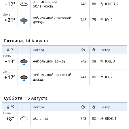
значительная
+12°
748
86
ЮЮВ,
2
облачность
День
небольшой ливневый
+21°
745
75
Ю,
2
дождь
Пятница,
14 Августа
°C
Погода
Ветер
Ночь
+13°
742
98
небольшой дождь
ЮВ,
3
День
небольшой ливневый
+17°
741
85
Ю,
2
дождь
Суббота,
15 Августа
°C
Погода
Ветер
Ночь
+8°
743
92
облачно
ЗЮЗ,
1