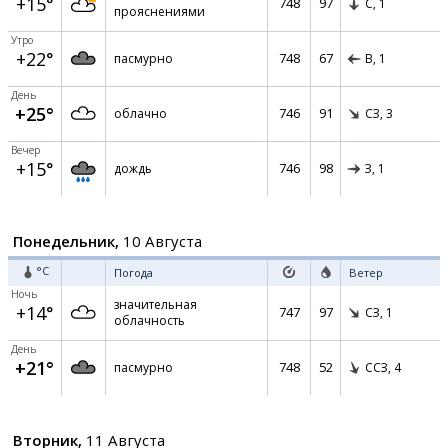
+15°
748
97
С,
1
прояснениями
Утро
+22°
748
67
пасмурно
В,
1
День
+25°
746
91
облачно
СЗ,
3
Вечер
+15°
746
98
дождь
З,
1
Понедельник,
10 Августа
°C
Погода
Ветер
Ночь
значительная
+14°
747
97
СЗ,
1
облачность
День
+21°
748
52
пасмурно
ССЗ,
4
Вторник,
11 Августа