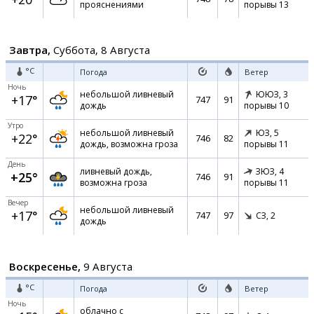
прояснениями
порывы 13
Завтра,
Суббота, 8 Августа
°C
Погода
Ветер
Ночь
небольшой ливневый
ЮЮЗ,
3
+17°
747
91
дождь
порывы 10
Утро
небольшой ливневый
ЮЗ,
5
+22°
746
82
дождь, возможна гроза
порывы 11
День
ливневый дождь,
ЗЮЗ,
4
+25°
746
91
возможна гроза
порывы 11
Вечер
небольшой ливневый
+17°
747
97
СЗ,
2
дождь
Воскресенье,
9 Августа
°C
Погода
Ветер
Ночь
облачно с