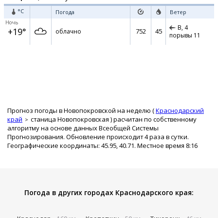
°C
Погода
Ветер
Ночь
В,
4
+19°
752
45
облачно
порывы 11
Прогноз погоды в Новопокровской на неделю (
Краснодарский
край
станица Новопокровская
) расчитан по собственному
алгоритму на основе данных Всеобщей Системы
Прогнозирования. Обновление происходит 4 раза в сутки.
Географические координаты: 45.95, 40.71. Местное время 8:16
Погода в других городах Краснодарского края: