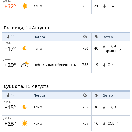
День
+32°
755
21
ясно
С,
4
Пятница,
14 Августа
°C
Погода
Ветер
Ночь
СВ,
4
+17°
756
40
ясно
порывы 10
День
+29°
755
19
небольшая облачность
С,
4
Суббота,
15 Августа
°C
Погода
Ветер
Ночь
+15°
757
36
ясно
СВ,
3
День
+28°
757
16
ясно
ССВ,
4