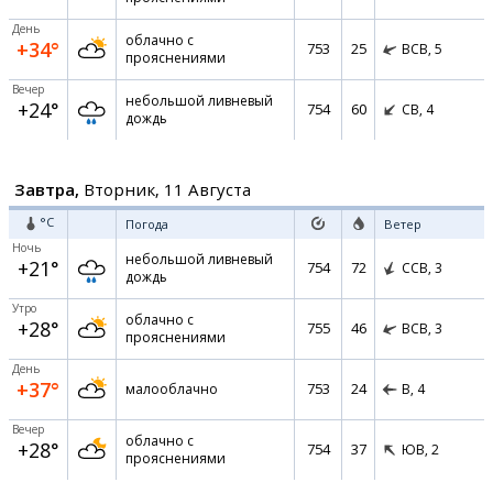
День
облачно с
+34°
753
25
ВСВ,
5
прояснениями
Вечер
небольшой ливневый
+24°
754
60
СВ,
4
дождь
Завтра,
Вторник, 11 Августа
°C
Погода
Ветер
Ночь
небольшой ливневый
+21°
754
72
ССВ,
3
дождь
Утро
облачно с
+28°
755
46
ВСВ,
3
прояснениями
День
+37°
753
24
малооблачно
В,
4
Вечер
облачно с
+28°
754
37
ЮВ,
2
прояснениями