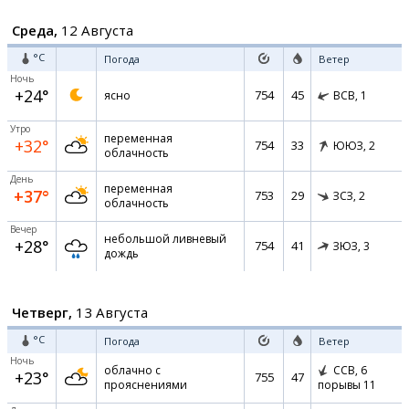
Среда,
12 Августа
°C
Погода
Ветер
Ночь
+24°
754
45
ясно
ВСВ,
1
Утро
переменная
+32°
754
33
ЮЮЗ,
2
облачность
День
переменная
+37°
753
29
ЗСЗ,
2
облачность
Вечер
небольшой ливневый
+28°
754
41
ЗЮЗ,
3
дождь
Четверг,
13 Августа
°C
Погода
Ветер
Ночь
облачно с
ССВ,
6
+23°
755
47
прояснениями
порывы 11