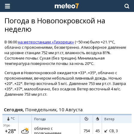
Погода в Новопокровской на
неделю
В 06:00
на метеостанции «Тихорецк»
(~50 км) было +21.1°C,
облачно с прояснениями, безветренно. Атмосферное давление
на уровне станции 752 мм рт.ст, влажность воздуха 81%.
Состояние почвы: Сухая (без трещин). Минимальная
температура поверхности почвы за ночь 20°C.
Сегодня в Новопокровской ожидается +33°..+35°, облачно с
прояснениями, вечером небольшой ливневый дождь. Ночью
+20°..+22°. Ветер восточный 5 м/с. Давление 753 мм рт.ст. Завтра
+35°..+37°, малооблачно, без осадков. Ветер восточный 4 м/с.
Давление 753 мм рт.ст.
Сегодня,
Понедельник, 10 Августа
°C
Погода
Ветер
Утро
облачно с
+28°
754
45
СВ,
3
прояснениями