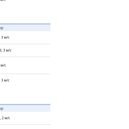
ер
,
3
м/с
З,
3
м/с
м/с
,
3
м/с
ер
,
2
м/с