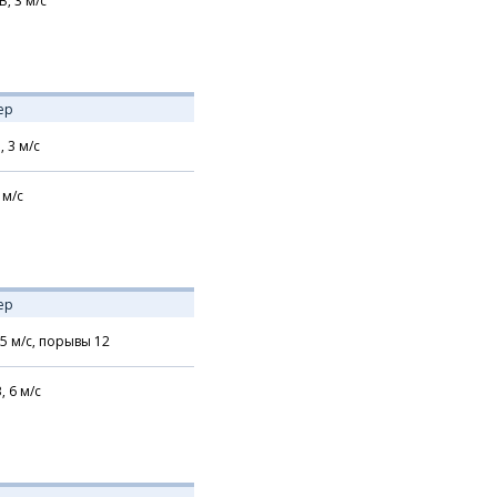
В,
3
м/с
ер
,
3
м/с
м/с
ер
5
м/с,
порывы 12
В,
6
м/с