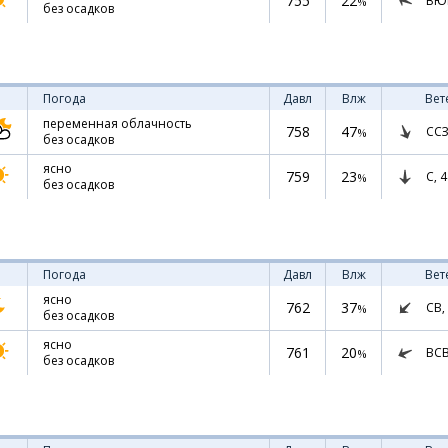
755
22
ВЮ
%
без осадков
Погода
Давл
Влж
Вет
переменная облачность
758
47
ССЗ
%
без осадков
ясно
759
23
С,
4
%
без осадков
Погода
Давл
Влж
Вет
ясно
762
37
СВ,
%
без осадков
ясно
761
20
ВС
%
без осадков