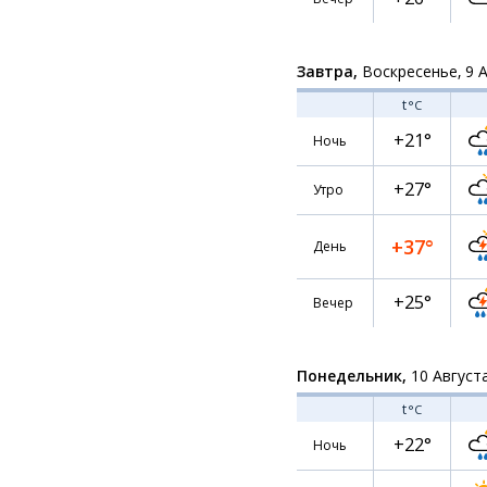
Завтра,
Воскресенье, 9 
t
°C
+21°
Ночь
+27°
Утро
+37°
День
+25°
Вечер
Понедельник,
10 Август
t
°C
+22°
Ночь