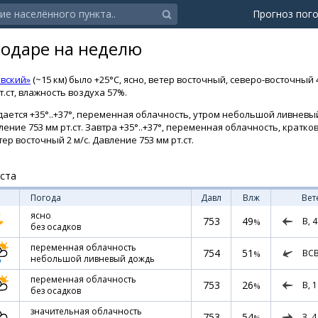
Прогноз пог
нодаре на неделю
вский»
(~15 км) было +25°C, ясно, ветер восточный, северо-восточный 4
.ст, влажность воздуха 57%.
ается +35°..+37°, переменная облачность, утром небольшой ливневый
вление 753 мм рт.ст. Завтра +35°..+37°, переменная облачность, крат
ер восточный 2 м/с. Давление 753 мм рт.ст.
уста
Погода
Давл
Влж
Вет
ясно
753
49
В,
4
%
без осадков
переменная облачность
754
51
ВС
%
небольшой ливневый дождь
переменная облачность
753
26
В,
1
%
без осадков
значительная облачность
753
54
З,
4
%