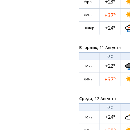
+28°
Утро
+37°
День
+24°
Вечер
Вторник,
11 Августа
t
°C
+22°
Ночь
+37°
День
Среда,
12 Августа
t
°C
+24°
Ночь