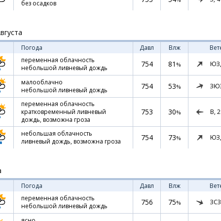
без осадков
Августа
Погода
Давл
Влж
Вет
переменная облачность
754
81
ЮЗ
%
небольшой ливневый дождь
малооблачно
754
53
ЗЮ
%
небольшой ливневый дождь
переменная облачность
753
30
В,
2
кратковременный ливневый
%
дождь, возможна гроза
небольшая облачность
754
73
ЮЗ
%
ливневый дождь, возможна гроза
а
Погода
Давл
Влж
Вет
переменная облачность
756
75
ЗСЗ
%
небольшой ливневый дождь
ясно