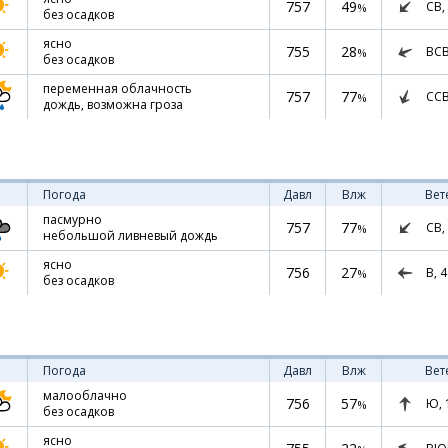
757
49
СВ,
%
без осадков
ясно
755
28
ВС
%
без осадков
переменная облачность
757
77
СС
%
дождь, возможна гроза
Погода
Давл
Влж
Вет
пасмурно
757
77
СВ,
%
небольшой ливневый дождь
ясно
756
27
В,
4
%
без осадков
Погода
Давл
Влж
Вет
малооблачно
756
57
Ю,
%
без осадков
ясно