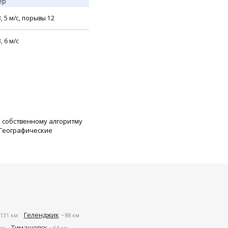
ер
В,
5
м/с,
порывы 12
В,
6
м/с
о собственному алгоритму
 Географические
Геленджик
131 км
~88 км
Тимашевск
км
~64 км