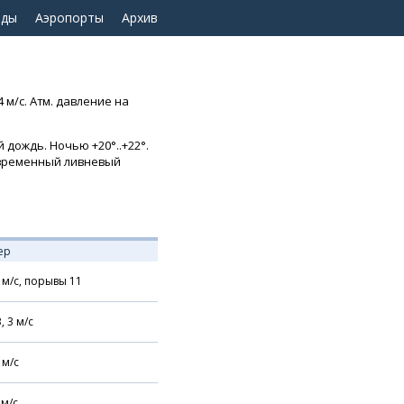
оды
Аэропорты
Архив
 м/с. Атм. давление на
 дождь. Ночью +20°..+22°.
ковременный ливневый
ер
м/с,
порывы 11
В,
3
м/с
м/с
м/с