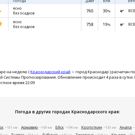
Погода
Давл
Влж
Вет
ясно
760
30
ВС
%
без осадков
ясно
758
19
ВС
%
без осадков
аре на неделю (
Краснодарский край
город Краснодар
) расчитан п
й Системы Прогнозирования. Обновление происходит 4 раза в сутки.
естное время 22:09
Погода в других городах Краснодарского края:
ск
Армавир
Ейск
Кропоткин
Анапа
~101 км
~169 км
~194 км
~133 км
~
Туапсе
Лабинск
Тихорецк
Крымск
71 км
~104 км
~145 км
~128 км
~79 