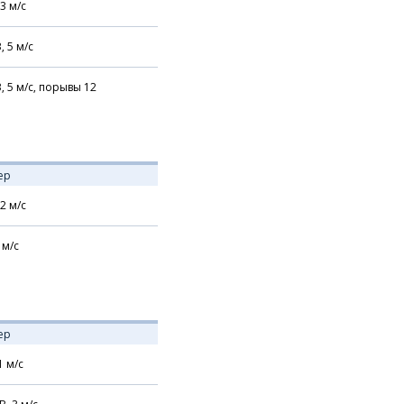
3
м/с
В,
5
м/с
В,
5
м/с,
порывы 12
ер
2
м/с
м/с
ер
1
м/с