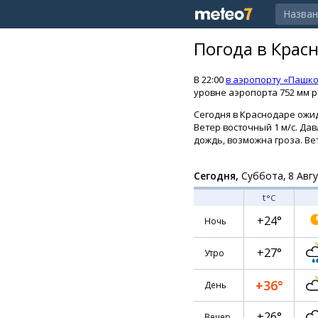
Погода в Крас
В 22:00
в аэропорту «Пашко
уровне аэропорта 752 мм рт
Сегодня в Краснодаре ожид
Ветер восточный 1 м/с. Да
дождь, возможна гроза. Вет
Сегодня,
Суббота, 8 Авг
t
°C
+24°
Ночь
+27°
Утро
+36°
День
+26°
Вечер