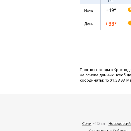
t
°C
+19°
Ночь
+33°
День
Прогноз погоды в Краснод
на основе данных Всеобще
координаты: 45.04, 38.98. М
Сочи
Новороссий
~172 км
Славянск-на-Кубани
~