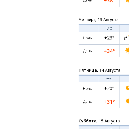
+38°
День
Четверг,
13 Августа
t
°C
+23°
Ночь
+34°
День
Пятница,
14 Августа
t
°C
+20°
Ночь
+31°
День
Суббота,
15 Августа