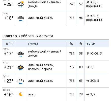
небольшой ливневый
ЮЗ,
5
+25°
740
57
дождь
порывы 11
Вечер
ЮЗ,
4
+18°
738
96
ливневый дождь
порывы 13
Завтра,
Суббота, 8 Августа
°C
Погода
Ветер
Ночь
небольшой ливневый
+17°
737
98
ЮЮЗ,
3
дождь
Утро
ливневый дождь,
+21°
737
89
З,
3
возможна гроза
День
+23°
738
63
ливневый дождь
ЗСЗ,
5
Вечер
+16°
739
78
ясно
З,
2