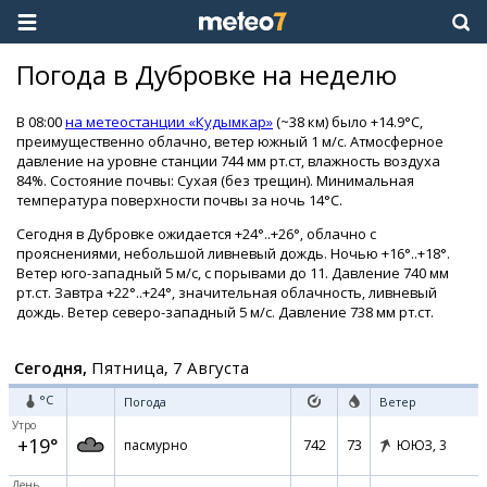
Погода в Дубровке на неделю
В 08:00
на метеостанции «Кудымкар»
(~38 км) было +14.9°C,
преимущественно облачно, ветер южный 1 м/с. Атмосферное
давление на уровне станции 744 мм рт.ст, влажность воздуха
84%. Состояние почвы: Сухая (без трещин). Минимальная
температура поверхности почвы за ночь 14°C.
Сегодня в Дубровке ожидается +24°..+26°, облачно с
прояснениями, небольшой ливневый дождь. Ночью +16°..+18°.
Ветер юго-западный 5 м/с, с порывами до 11. Давление 740 мм
рт.ст. Завтра +22°..+24°, значительная облачность, ливневый
дождь. Ветер северо-западный 5 м/с. Давление 738 мм рт.ст.
Сегодня,
Пятница, 7 Августа
°C
Погода
Ветер
Утро
+19°
742
73
пасмурно
ЮЮЗ,
3
День