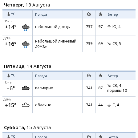
Четверг,
13 Августа
°C
Погода
Ветер
Ночь
+14°
737
97
небольшой дождь
Ю,
4
День
небольшой ливневый
+16°
739
69
СЗ,
5
дождь
Пятница,
14 Августа
°C
Погода
Ветер
Ночь
СЗ,
4
+6°
741
87
пасмурно
порывы 10
День
+15°
741
44
облачно
С,
4
Суббота,
15 Августа
°C
Погода
Ветер