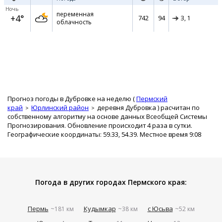
Ночь
переменная
+4°
742
94
З,
1
облачность
Прогноз погоды в Дубровке на неделю (
Пермский
край
Юрлинский район
деревня Дубровка
) расчитан по
собственному алгоритму на основе данных Всеобщей Системы
Прогнозирования. Обновление происходит 4 раза в сутки.
Географические координаты: 59.33, 54.39. Местное время 9:08
Погода в других городах Пермского края:
Пермь
Кудымкар
с Юсьва
~181 км
~38 км
~52 км