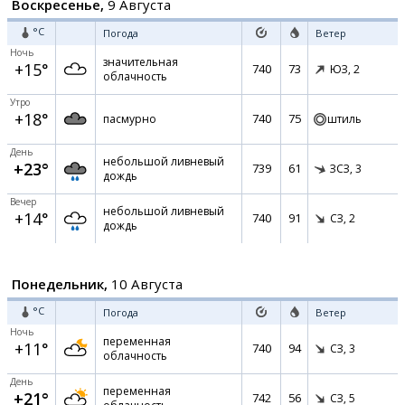
Воскресенье,
9 Августа
°C
Погода
Ветер
Ночь
значительная
+15°
740
73
ЮЗ,
2
облачность
Утро
+18°
740
75
пасмурно
штиль
День
небольшой ливневый
+23°
739
61
ЗСЗ,
3
дождь
Вечер
небольшой ливневый
+14°
740
91
СЗ,
2
дождь
Понедельник,
10 Августа
°C
Погода
Ветер
Ночь
переменная
+11°
740
94
СЗ,
3
облачность
День
переменная
+21°
742
56
СЗ,
5