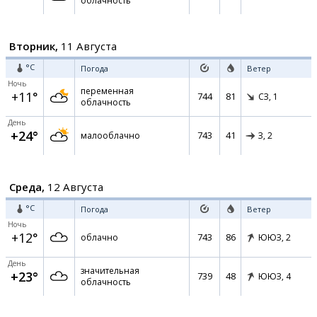
облачность
Вторник,
11 Августа
°C
Погода
Ветер
Ночь
переменная
+11°
744
81
СЗ,
1
облачность
День
+24°
743
41
малооблачно
З,
2
Среда,
12 Августа
°C
Погода
Ветер
Ночь
+12°
743
86
облачно
ЮЮЗ,
2
День
значительная
+23°
739
48
ЮЮЗ,
4
облачность