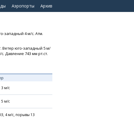
оды
Аэропорты
Архив
о-западный 4 м/с. Атм.
°. Ветер юго-западный 5 м/
с. Давление 743 мм рт.ст.
ер
,
3
м/с
,
5
м/с
З,
4
м/с,
порывы 13