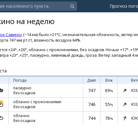
Прогноз пог
кино на неделю
ое Савино»
(~14 км) было +21°C, незначительная облачность, ветер юг
рта 747 мм рт.ст, влажность воздуха 64%.
ся +24°..+26°, облачно с прояснениями, без осадков. Ночью +17°..+19
автра +23°..+25°, пасмурно, ливневый дождь, гроза. Ветер западный 4 м/
ста
Погода
Давл
Влж
Вет
пасмурно
747
69
ЮЗ
%
без осадков
облачно с прояснениями
746
55
ЮЗ
%
без осадков
облачно
744
76
ЮЮ
%
без осадков