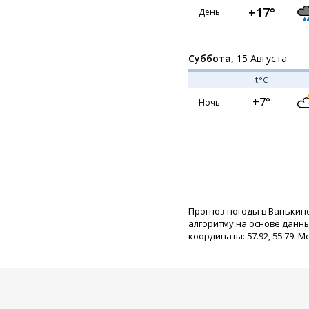
+17°
День
Суббота,
15 Августа
t
°C
+7°
Ночь
Прогноз погоды в Ванькин
алгоритму на основе данн
координаты: 57.92, 55.79. М