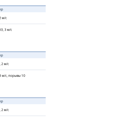
ер
2
м/с
З,
3
м/с
ер
,
2
м/с
3
м/с,
порывы 10
ер
,
2
м/с