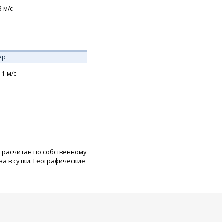
3
м/с
ер
,
1
м/с
) расчитан по собственному
а в сутки. Географические