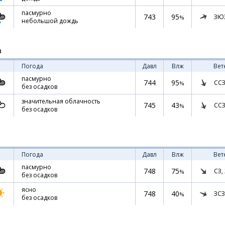
пасмурно
743
95
ЗЮ
%
небольшой дождь
а
Погода
Давл
Влж
Вет
пасмурно
744
95
ССЗ
%
без осадков
значительная облачность
745
43
ССЗ
%
без осадков
Погода
Давл
Влж
Вет
пасмурно
748
75
СЗ,
%
без осадков
ясно
748
40
ЗСЗ
%
без осадков