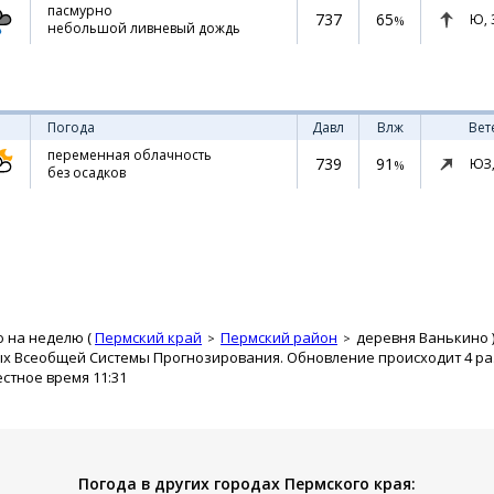
пасмурно
737
65
Ю,
%
небольшой ливневый дождь
Погода
Давл
Влж
Вет
переменная облачность
739
91
ЮЗ
%
без осадков
о на неделю (
Пермский край
Пермский район
деревня Ванькино
ых Всеобщей Системы Прогнозирования. Обновление происходит 4 раз
естное время 11:31
Погода в других городах Пермского края: