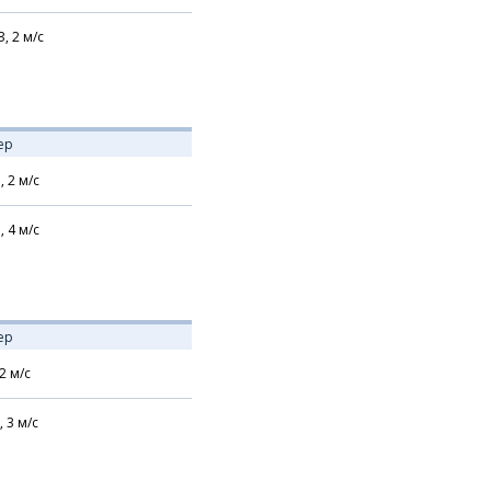
З,
2
м/с
ер
,
2
м/с
,
4
м/с
ер
2
м/с
,
3
м/с