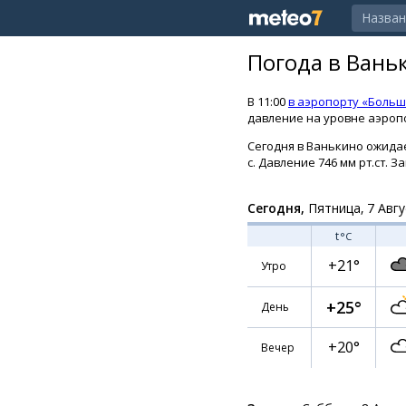
Погода в Вань
В 11:00
в аэропорту «Больш
давление на уровне аэропо
Сегодня в Ванькино ожидает
с. Давление 746 мм рт.ст. З
Сегодня,
Пятница, 7 Авгу
t
°C
+21°
Утро
+25°
День
+20°
Вечер