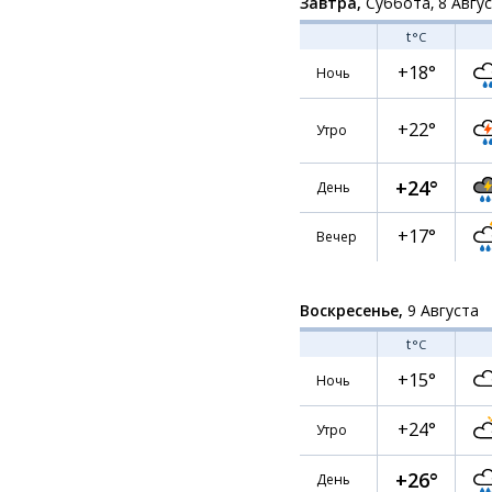
Завтра,
Суббота, 8 Авгу
t
°C
+18°
Ночь
+22°
Утро
+24°
День
+17°
Вечер
Воскресенье,
9 Августа
t
°C
+15°
Ночь
+24°
Утро
+26°
День