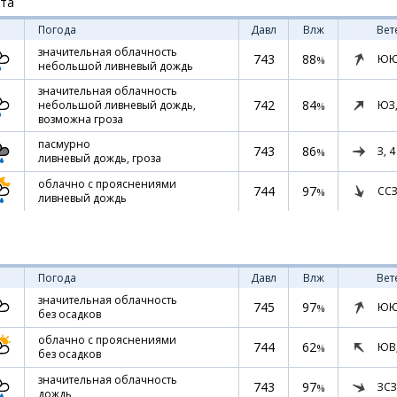
ста
Погода
Давл
Влж
Вет
значительная облачность
743
88
ЮЮ
%
небольшой ливневый дождь
значительная облачность
742
84
ЮЗ
небольшой ливневый дождь,
%
возможна гроза
пасмурно
743
86
З,
4
%
ливневый дождь, гроза
облачно с прояснениями
744
97
ССЗ
%
ливневый дождь
Погода
Давл
Влж
Вет
значительная облачность
745
97
ЮЮ
%
без осадков
облачно с прояснениями
744
62
ЮВ
%
без осадков
значительная облачность
743
97
ЗСЗ
%
дождь