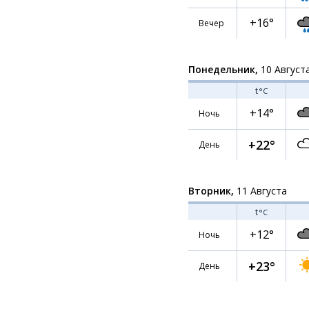
+16°
Вечер
Понедельник,
10 Август
t
°C
+14°
Ночь
+22°
День
Вторник,
11 Августа
t
°C
+12°
Ночь
+23°
День