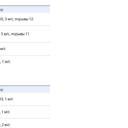
ер
З,
3
м/с,
порывы 12
,
5
м/с,
порывы 11
м/с
,
1
м/с
ер
З,
1
м/с
,
1
м/с
,
2
м/с