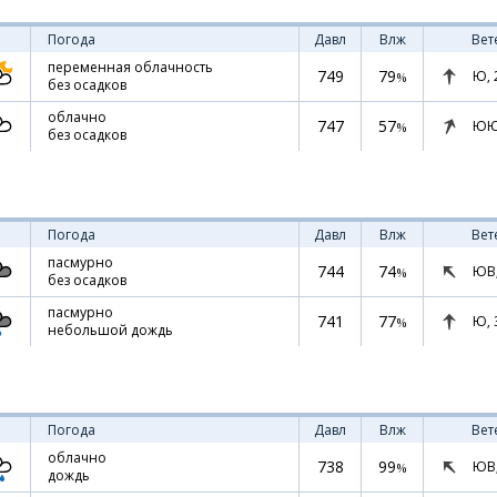
Погода
Давл
Влж
Вет
переменная облачность
749
79
Ю,
%
без осадков
облачно
747
57
ЮЮ
%
без осадков
Погода
Давл
Влж
Вет
пасмурно
744
74
ЮВ
%
без осадков
пасмурно
741
77
Ю,
%
небольшой дождь
Погода
Давл
Влж
Вет
облачно
738
99
ЮВ
%
дождь