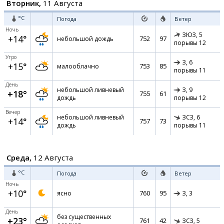
Вторник,
11 Августа
°C
Погода
Ветер
Ночь
ЗЮЗ,
5
+14°
752
97
небольшой дождь
порывы 12
Утро
З,
6
+15°
753
85
малооблачно
порывы 11
День
небольшой ливневый
З,
9
+18°
755
61
дождь
порывы 12
Вечер
небольшой ливневый
ЗСЗ,
6
+14°
757
73
дождь
порывы 11
Среда,
12 Августа
°C
Погода
Ветер
Ночь
+10°
760
95
ясно
З,
3
День
без существенных
+23°
761
42
ЗСЗ,
5