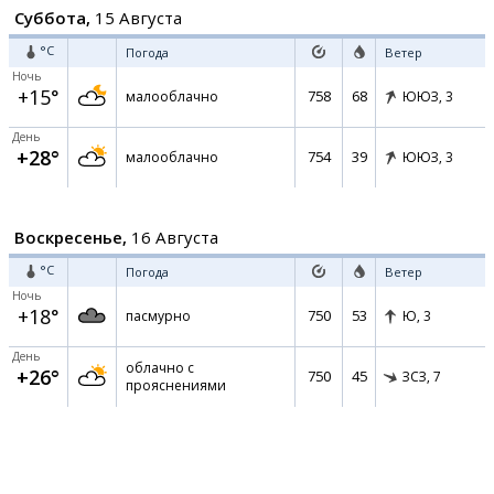
Суббота,
15 Августа
°C
Погода
Ветер
Ночь
+15°
758
68
малооблачно
ЮЮЗ,
3
День
+28°
754
39
малооблачно
ЮЮЗ,
3
Воскресенье,
16 Августа
°C
Погода
Ветер
Ночь
+18°
750
53
пасмурно
Ю,
3
День
облачно с
+26°
750
45
ЗСЗ,
7
прояснениями