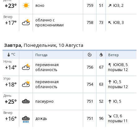
+23°
759
51
ясно
ЮЗ,
2
Вечер
облачно с
+17°
758
73
ЮВ,
3
прояснениями
Завтра,
Понедельник, 10 Августа
°C
Погода
Ветер
Ночь
переменная
ЮЮВ,
5
+14°
756
67
облачность
порывы 12
Утро
переменная
Ю,
5
+18°
754
63
облачность
порывы 12
День
+25°
751
52
пасмурно
Ю,
5
Вечер
СЗ,
6
+16°
751
96
дождь
порывы 11