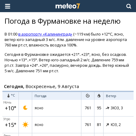
Погода в Фурмановке на неделю
В 01:00
в аэропорту «Калининград»
(~119 км) было +12°C, ясно,
ветер юго-западный 3 м/с. Атм. давление на уровне аэропорта
760 мм рт.ст, влажность воздуха 100%.
Сегодня в Фурмановке ожидается +21°..+23°, ясно, без осадков.
Ночью +13°..+15°. Ветер юго-западный 2 м/с. Давление 759 мм
рт.ст. Завтра +24°..+26°, пасмурно, вечером дождь. Ветер южный
5 м/с. Давление 751 мм рт.ст.
Сегодня,
Воскресенье, 9 Августа
°C
Погода
Ветер
Ночь
+10°
761
95
ясно
ЗЮЗ,
3
Утро
+15°
761
81
ясно
ЮЗ,
2
День