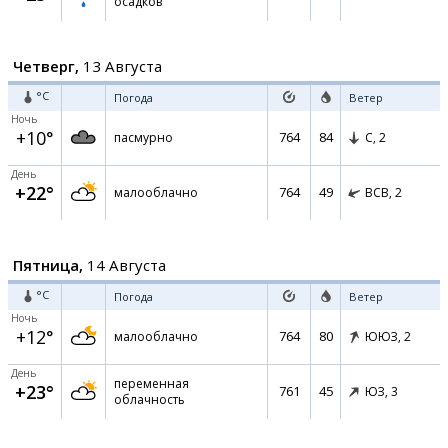
осадков
Четверг,
13 Августа
°C
Погода
Ветер
Ночь
+10°
764
84
пасмурно
С,
2
День
+22°
764
49
малооблачно
ВСВ,
2
Пятница,
14 Августа
°C
Погода
Ветер
Ночь
+12°
764
80
малооблачно
ЮЮЗ,
2
День
переменная
+23°
761
45
ЮЗ,
3
облачность