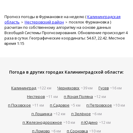
Прогноз погоды в Фурмановке на неделю (
Калининградская
область
Нестеровский район
поселок Фурмановка
)
расчитан по собственному алгоритму на основе данных
Всеобщей Системы Прогнозирования. Обновление происходит 4
раза в сутки. Географические координаты: 54.67, 22.42. Местное
время 1:15
Погода в других городах Калининградской области:
Калининград
Черняховск
Гусев
~122 км
~39 км
~16 км
Нестеров
п Ясная Поляна
~11 км
~12 км
п Псковское
п Садовое
п Петровское
~11 км
~5 км
~10 км
п Лощинка
п Зелёное
~12 км
~6 км
п Железнодорожное
п Юдино
~10 км
~12 км
п Ломово
п Сосновка
~6 км
~10 км