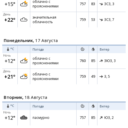
облачно с
+15°
757
83
ЗСЗ,
3
прояснениями
День
значительная
+22°
759
53
ЗСЗ,
7
облачность
Понедельник,
17 Августа
°C
Погода
Ветер
Ночь
облачно с
+12°
760
85
ЗЮЗ,
3
прояснениями
День
облачно с
+21°
759
49
З,
5
прояснениями
Вторник,
18 Августа
°C
Погода
Ветер
Ночь
+12°
757
85
пасмурно
ЮЗ,
2