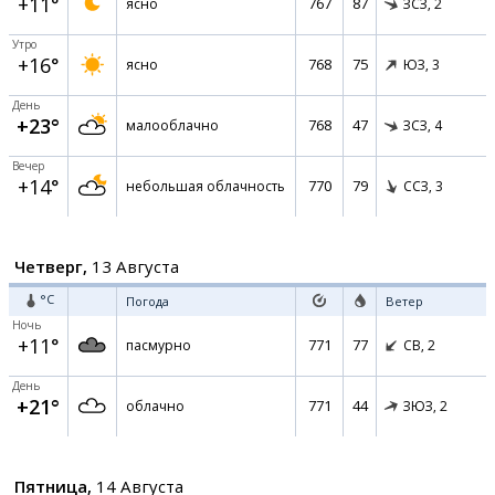
+11°
767
87
ясно
ЗСЗ,
2
Утро
+16°
768
75
ясно
ЮЗ,
3
День
+23°
768
47
малооблачно
ЗСЗ,
4
Вечер
+14°
770
79
небольшая облачность
ССЗ,
3
Четверг,
13 Августа
°C
Погода
Ветер
Ночь
+11°
771
77
пасмурно
СВ,
2
День
+21°
771
44
облачно
ЗЮЗ,
2
Пятница,
14 Августа