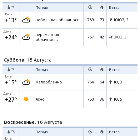
°C
Погода
Ветер
Ночь
+13°
769
73
небольшая облачность
ЮЮЗ,
3
День
переменная
+24°
767
42
ЗЮЗ,
3
облачность
Суббота,
15 Августа
°C
Погода
Ветер
Ночь
+15°
764
64
малооблачно
Ю,
3
День
+27°
760
36
ясно
Ю,
5
Воскресенье,
16 Августа
°C
Погода
Ветер
Ночь