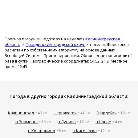
Прогноз погоды в Федотово на неделю (
Калининградская
область
Правдинский городской округ
поселок Федотово
)
расчитан по собственному алгоритму на основе данных
Всеобщей Системы Прогнозирования. Обновление происходит 4
раза в сутки. Географические координаты: 54.52, 21.2. Местное
время 12:43
Погода в других городах Калининградской области:
Калининград
Черняховск
Гвардейск
~49 км
~41 км
~16 км
п Знаменск
п Лунино
п Новое
~10 км
~12 км
~4 км
п Костромино
п Киселёвка
~8 км
~12 км