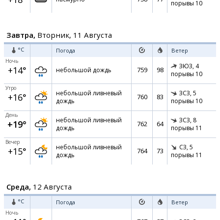
порывы 10
Завтра,
Вторник, 11 Августа
°C
Погода
Ветер
Ночь
ЗЮЗ,
4
+14°
759
98
небольшой дождь
порывы 10
Утро
небольшой ливневый
ЗСЗ,
5
+16°
760
83
дождь
порывы 10
День
небольшой ливневый
ЗСЗ,
8
+19°
762
64
дождь
порывы 11
Вечер
небольшой ливневый
СЗ,
5
+15°
764
73
дождь
порывы 11
Среда,
12 Августа
°C
Погода
Ветер
Ночь