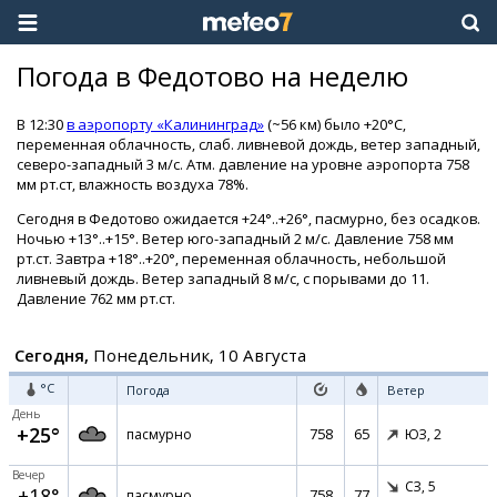
Погода в Федотово на неделю
В 12:30
в аэропорту «Калининград»
(~56 км) было +20°C,
переменная облачность, слаб. ливневой дождь, ветер западный,
северо-западный 3 м/с. Атм. давление на уровне аэропорта 758
мм рт.ст, влажность воздуха 78%.
Сегодня в Федотово ожидается +24°..+26°, пасмурно, без осадков.
Ночью +13°..+15°. Ветер юго-западный 2 м/с. Давление 758 мм
рт.ст. Завтра +18°..+20°, переменная облачность, небольшой
ливневый дождь. Ветер западный 8 м/с, с порывами до 11.
Давление 762 мм рт.ст.
Сегодня,
Понедельник, 10 Августа
°C
Погода
Ветер
День
+25°
758
65
пасмурно
ЮЗ,
2
Вечер
СЗ,
5
+18°
758
77
пасмурно